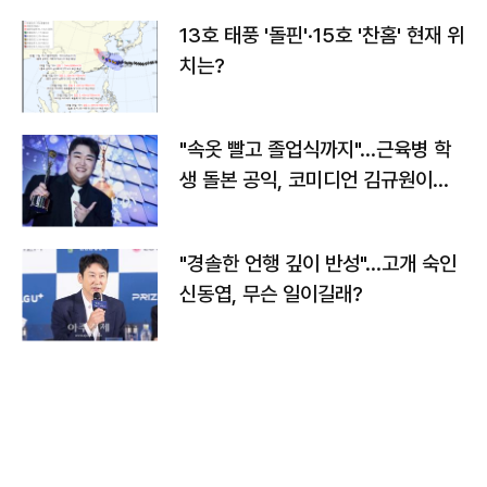
13호 태풍 '돌핀'·15호 '찬홈' 현재 위
치는?
"속옷 빨고 졸업식까지"…근육병 학
생 돌본 공익, 코미디언 김규원이었
다
"경솔한 언행 깊이 반성"…고개 숙인
신동엽, 무슨 일이길래?