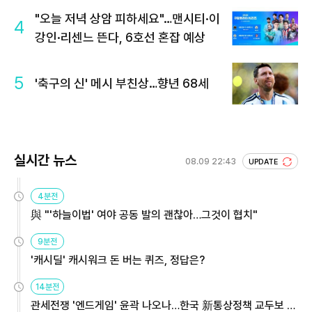
"오늘 저녁 상암 피하세요"…맨시티·이
4
강인·리센느 뜬다, 6호선 혼잡 예상
5
'축구의 신' 메시 부친상…향년 68세
실시간 뉴스
08.09 22:43
UPDATE
4분전
與 "'하늘이법' 여야 공동 발의 괜찮아…그것이 협치"
9분전
'캐시딜' 캐시워크 돈 버는 퀴즈, 정답은?
14분전
관세전쟁 '엔드게임' 윤곽 나오나…한국 新통상정책 교두보 활