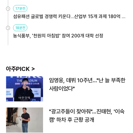
용해야
17분전
섬유패션 글로벌 경쟁력 키운다…산업부 15개 과제 180억 지
원
18분전
농식품부, '천원의 아침밥' 참여 200개 대학 선정
아주PICK >
임영웅, 데뷔 10주년…"난 늘 부족한
사람이었다"
"광고주들이 찾아줘"…진태현, '이숙
캠' 하차 후 근황 공개