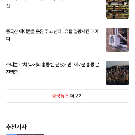
산
중국산 에어콘을 웃돈 주고 산다...유럽 열광시킨 메이
디
스티븐 로치 '과거의 홍콩'은 끝났지만 '새로운 홍콩'은
진행중
중국뉴스
더보기
추천기사