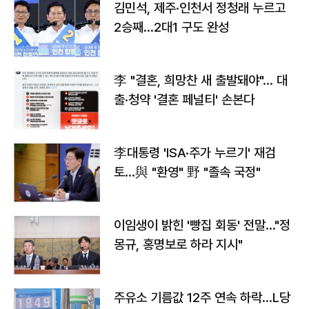
김민석, 제주·인천서 정청래 누르고
2승째…2대1 구도 완성
李 "결혼, 희망찬 새 출발돼야"… 대
출·청약 '결혼 페널티' 손본다
李대통령 'ISA·주가 누르기' 재검
토…與 "환영" 野 "졸속 국정"
이임생이 밝힌 '빵집 회동' 전말…"정
몽규, 홍명보로 하라 지시"
주유소 기름값 12주 연속 하락…L당