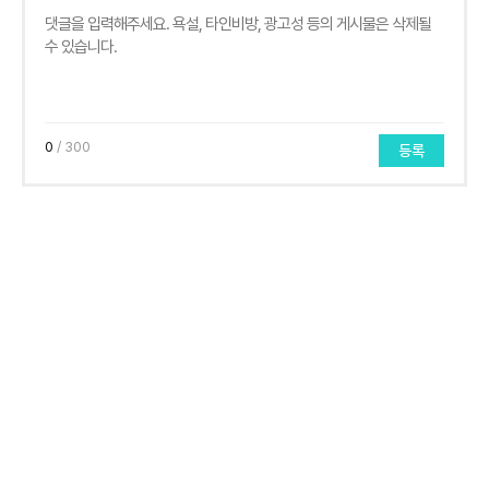
0
/ 300
등록