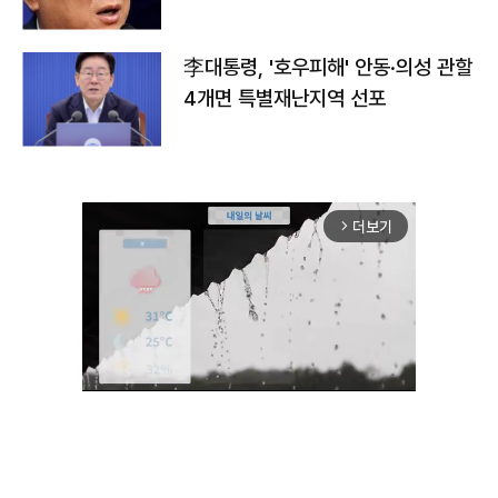
李대통령, '호우피해' 안동·의성 관할
4개면 특별재난지역 선포
더보기
arrow_forward_ios
Unmute