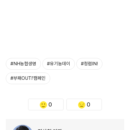
#NH농협생명
#유기농데이
#청렴IN!
#부패OUT!'캠페인
0
0