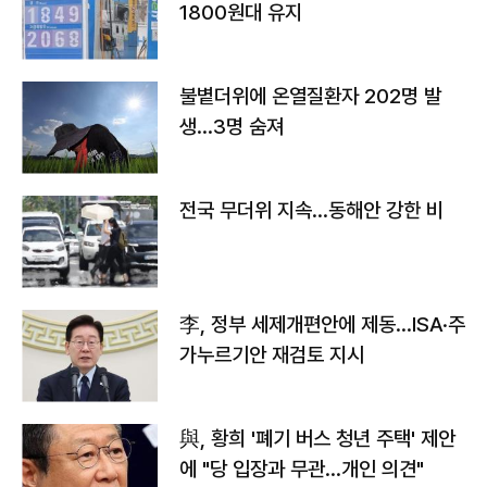
1800원대 유지
불볕더위에 온열질환자 202명 발
생…3명 숨져
전국 무더위 지속…동해안 강한 비
李, 정부 세제개편안에 제동…ISA·주
가누르기안 재검토 지시
與, 황희 '폐기 버스 청년 주택' 제안
에 "당 입장과 무관…개인 의견"