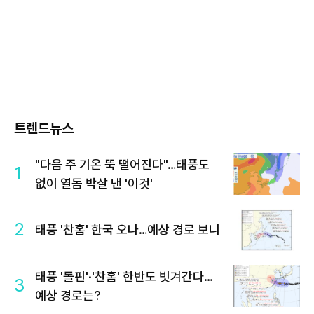
트렌드뉴스
"다음 주 기온 뚝 떨어진다"…태풍도
1
없이 열돔 박살 낸 '이것'
2
태풍 '찬홈' 한국 오나…예상 경로 보니
태풍 '돌핀'·'찬홈' 한반도 빗겨간다…
3
예상 경로는?