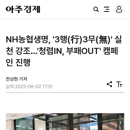
로
아
그
검
전
주
인
색
체
경
메
제
뉴
NH농협생명, '3행(行)3무(無)' 실
천 강조…'청렴IN, 부패OUT' 캠페
인 진행
전상현 기자
공
텍
입력 2023-06-02 17:31
유
스
트
크
기