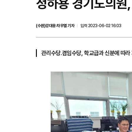
정하용 경기도의원,
(수원)강대웅·차우열 기자
입력 2023-06-02 16:03
관리수당․겸임수당, 학교급과 신분에 따라 