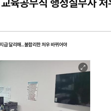
 교육공무직 행정실무사 처
지급 달리해...불합리한 처우 바뀌어야
이
미
지
확
대