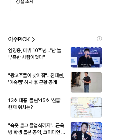
경찰 조사
아주PICK
임영웅, 데뷔 10주년…"난 늘
부족한 사람이었다"
"광고주들이 찾아줘"…진태현,
'이숙캠' 하차 후 근황 공개
13호 태풍 '돌핀'·15호 '찬홈'
현재 위치는?
"속옷 빨고 졸업식까지"…근육
병 학생 돌본 공익, 코미디언 김
규원이었다