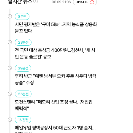
실시간 뉴스
08.09 21:06
UPDATE
8분전
시민 평가받은 '구미 5味'…지역 농식품 상용화
물꼬 텄다
28분전
전 국민 대상 총상금 400만원...김천시, '새 시
민 운동 슬로건' 공모
39분전
후티 반군 "예멘 남서부 모카 주둔 사우디 병력
공습" 주장
56분전
모건스탠리 "메모리 산업 조정 끝나…재진입
매력적"
1시간전
매일유업 평택공장서 50대 근로자 1명 숨져…