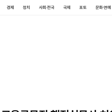
경제
정치
사회·전국
국제
포토
문화·연예