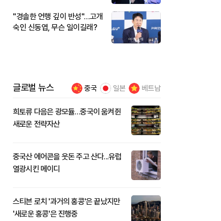
"경솔한 언행 깊이 반성"…고개
숙인 신동엽, 무슨 일이길래?
글로벌 뉴스
중국
일본
베트남
희토류 다음은 광모듈…중국이 움켜쥔
새로운 전략자산
중국산 에어콘을 웃돈 주고 산다...유럽
열광시킨 메이디
스티븐 로치 '과거의 홍콩'은 끝났지만
'새로운 홍콩'은 진행중