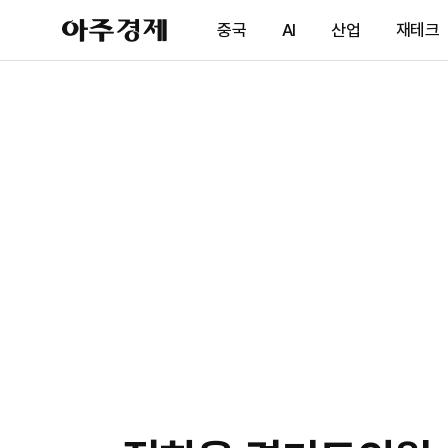
아
중국
AI
산업
재테크
주
경
제