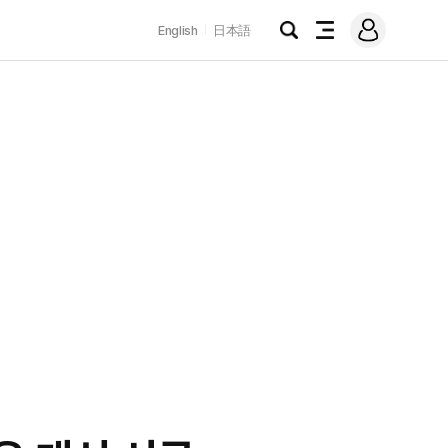
로
English
日本語
그
검
전
인
색
체
메
뉴