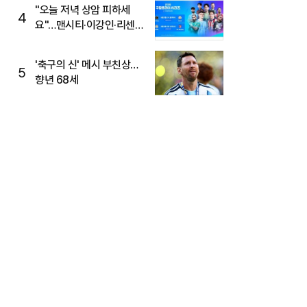
"오늘 저녁 상암 피하세
4
요"…맨시티·이강인·리센느
뜬다, 6호선 혼잡 예상
'축구의 신' 메시 부친상…
5
향년 68세