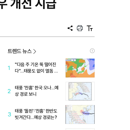
우 개선 시급
공
프
텍
유
린
스
트
트
크
기
트렌드 뉴스
"다음 주 기온 뚝 떨어진
1
다"…태풍도 없이 열돔 박
살 낸 '이것'
태풍 '찬홈' 한국 오나…예
2
상 경로 보니
태풍 '돌핀'·'찬홈' 한반도
3
빗겨간다…예상 경로는?