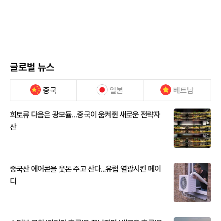
글로벌 뉴스
중국
일본
베트남
희토류 다음은 광모듈…중국이 움켜쥔 새로운 전략자
산
중국산 에어콘을 웃돈 주고 산다...유럽 열광시킨 메이
디