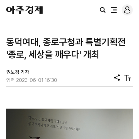
로
아
그
검
전
주
인
색
체
경
메
제
뉴
동덕여대, 종로구청과 특별기획전
'종로, 세상을 깨우다' 개최
권보경 기자
공
텍
입력 2023-06-01 16:30
유
스
트
크
기