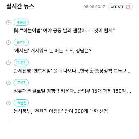
실시간 뉴스
08.08 00:17
UPDATE
4분전
與 "'하늘이법' 여야 공동 발의 괜찮아…그것이 협치"
9분전
'캐시딜' 캐시워크 돈 버는 퀴즈, 정답은?
14분전
관세전쟁 '엔드게임' 윤곽 나오나…한국 新통상정책 교두보 활
용해야
17분전
섬유패션 글로벌 경쟁력 키운다…산업부 15개 과제 180억 지
원
18분전
농식품부, '천원의 아침밥' 참여 200개 대학 선정