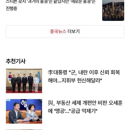
스티븐 로치 '과거의 홍콩'은 끝났지만 '새로운 홍콩'은
진행중
중국뉴스
더보기
추천기사
李대통령 "군, 내란 이후 신뢰 회복
해야…지휘부 헌신해달라"
與, 부동산 세제 개편안 비판 오세훈
에 '맹공'…"공급 억제기"