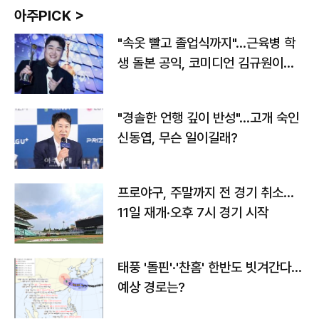
아주PICK >
"속옷 빨고 졸업식까지"…근육병 학
생 돌본 공익, 코미디언 김규원이었
다
"경솔한 언행 깊이 반성"…고개 숙인
신동엽, 무슨 일이길래?
프로야구, 주말까지 전 경기 취소…
11일 재개·오후 7시 경기 시작
태풍 '돌핀'·'찬홈' 한반도 빗겨간다…
예상 경로는?