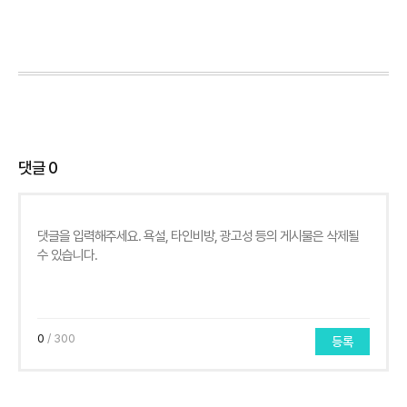
댓글
0
0
/ 300
등록