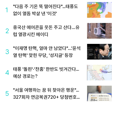
"다음 주 기온 뚝 떨어진다"…태풍도
1
없이 열돔 박살 낸 '이것'
중국산 에어콘을 웃돈 주고 산다...유
2
럽 열광시킨 메이디
"이재명 탄핵, 얼마 안 남았다"...'윤석
3
열 탄핵' 맞힌 무당, '성지글' 등장
태풍 '돌핀'·'찬홈' 한반도 빗겨간다…
4
예상 경로는?
"서울 여행하는 꿈 뒤 찾아온 행운"…
5
327회차 연금복권720+ 당첨번호조
회 주목