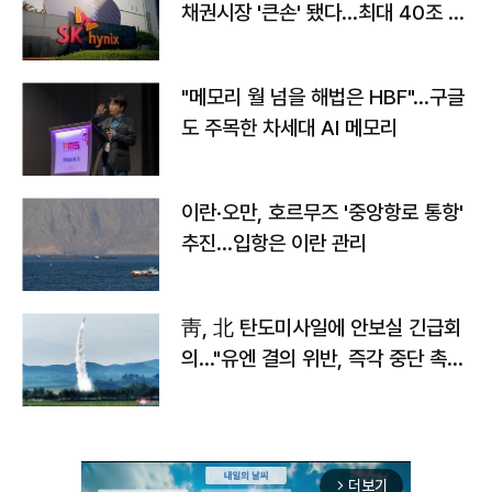
채권시장 '큰손' 됐다…최대 40조 투
자
"메모리 월 넘을 해법은 HBF"…구글
도 주목한 차세대 AI 메모리
이란·오만, 호르무즈 '중앙항로 통항'
추진…입항은 이란 관리
靑, 北 탄도미사일에 안보실 긴급회
의…"유엔 결의 위반, 즉각 중단 촉
구"
더보기
arrow_forward_ios