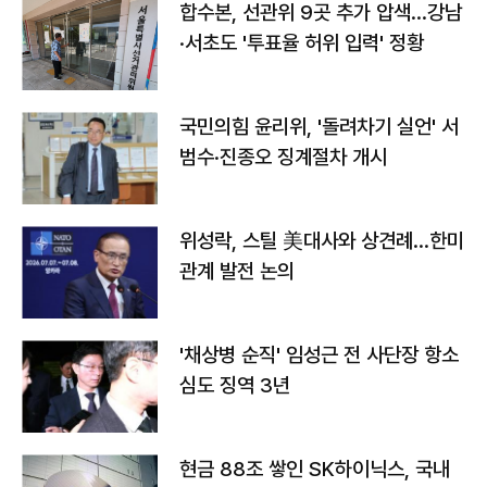
합수본, 선관위 9곳 추가 압색…강남
·서초도 '투표율 허위 입력' 정황
국민의힘 윤리위, '돌려차기 실언' 서
범수·진종오 징계절차 개시
위성락, 스틸 美대사와 상견례…한미
관계 발전 논의
'채상병 순직' 임성근 전 사단장 항소
심도 징역 3년
현금 88조 쌓인 SK하이닉스, 국내