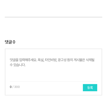
댓글
0
0
/ 300
등록