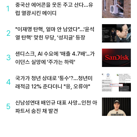
중국산 에어콘을 웃돈 주고 산다...유
1
럽 열광시킨 메이디
"이재명 탄핵, 얼마 안 남았다"...'윤석
2
열 탄핵' 맞힌 무당, '성지글' 등장
샌디스크, AI 수요에 '매출 4.7배'…가
3
이던스 실망에 '주가는 하락'
국가가 청년 상대로 '통수'?...청년미
4
래적금 12% 준다더니 "응, 오류야"
신남성연대 배인규 대표 사망…인천 아
5
파트서 숨진 채 발견