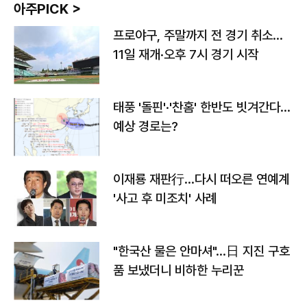
아주PICK >
프로야구, 주말까지 전 경기 취소…
11일 재개·오후 7시 경기 시작
태풍 '돌핀'·'찬홈' 한반도 빗겨간다…
예상 경로는?
이재룡 재판行…다시 떠오른 연예계
'사고 후 미조치' 사례
"한국산 물은 안마셔"…日 지진 구호
품 보냈더니 비하한 누리꾼