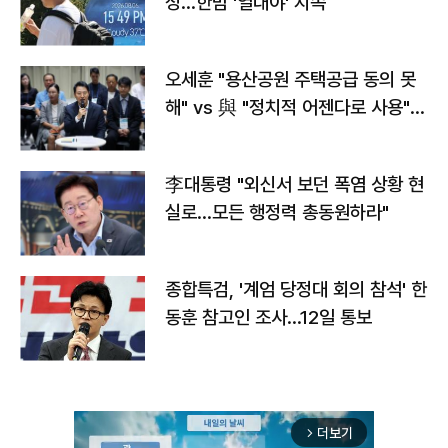
정…한밤 '열대야' 지속
오세훈 "용산공원 주택공급 동의 못
해" vs 與 "정치적 어젠다로 사용"
맞불
李대통령 "외신서 보던 폭염 상황 현
실로…모든 행정력 총동원하라"
종합특검, '계엄 당정대 회의 참석' 한
동훈 참고인 조사...12일 통보
더보기
arrow_forward_ios