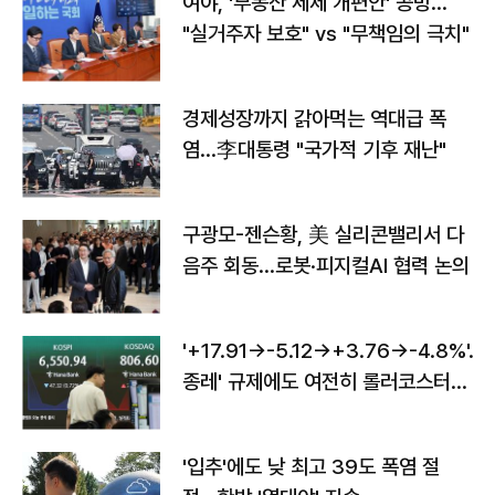
여야, '부동산 세제 개편안' 공방…
"실거주자 보호" vs "무책임의 극치"
경제성장까지 갉아먹는 역대급 폭
염…李대통령 "국가적 기후 재난"
구광모-젠슨황, 美 실리콘밸리서 다
음주 회동…로봇·피지컬AI 협력 논의
'+17.91→-5.12→+3.76→-4.8%'…'
종레' 규제에도 여전히 롤러코스터
타는 코스피
'입추'에도 낮 최고 39도 폭염 절