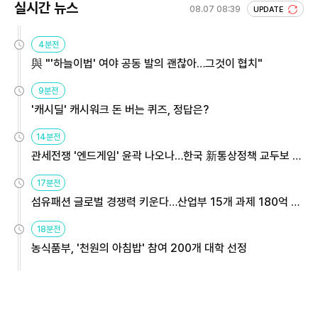
실시간 뉴스
08.07 08:39
UPDATE
4분전
與 "'하늘이법' 여야 공동 발의 괜찮아…그것이 협치"
9분전
'캐시딜' 캐시워크 돈 버는 퀴즈, 정답은?
14분전
관세전쟁 '엔드게임' 윤곽 나오나…한국 新통상정책 교두보 활
용해야
17분전
섬유패션 글로벌 경쟁력 키운다…산업부 15개 과제 180억 지
원
18분전
농식품부, '천원의 아침밥' 참여 200개 대학 선정