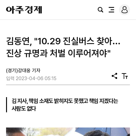
로
아
그
검
전
주
인
색
체
경
메
제
뉴
김동연, "10.29 진실버스 찾아...
진상 규명과 처벌 이루어져야"
(경기)강대웅 기자
공
텍
입력 2023-04-06 05:15
유
스
트
크
기
김 지사, 책임 소재도 밝히지도 못했고 책임 지겠다는
사람도 없다