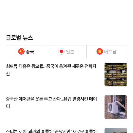
글로벌 뉴스
중국
일본
베트남
희토류 다음은 광모듈…중국이 움켜쥔 새로운 전략자
산
중국산 에어콘을 웃돈 주고 산다...유럽 열광시킨 메이
디
스티븐 로치 '과거의 홍콩'은 끝났지만 '새로운 홍콩'은