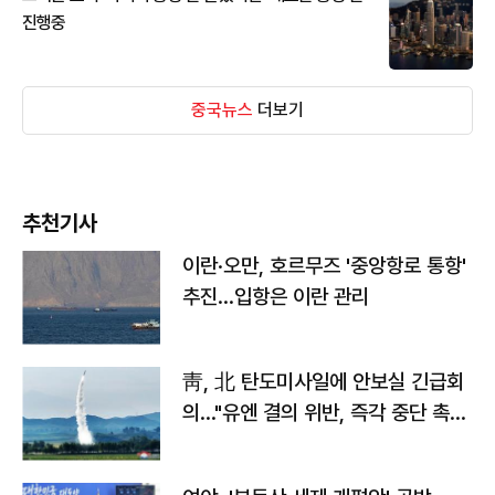
진행중
중국뉴스
더보기
추천기사
이란·오만, 호르무즈 '중앙항로 통항'
추진…입항은 이란 관리
靑, 北 탄도미사일에 안보실 긴급회
의…"유엔 결의 위반, 즉각 중단 촉
구"