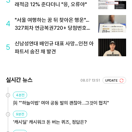
3
래적금 12% 준다더니 "응, 오류야"
"서울 여행하는 꿈 뒤 찾아온 행운"…
4
327회차 연금복권720+ 당첨번호조
회 주목
신남성연대 배인규 대표 사망…인천 아
5
파트서 숨진 채 발견
실시간 뉴스
08.07 13:51
UPDATE
4분전
與 "'하늘이법' 여야 공동 발의 괜찮아…그것이 협치"
9분전
'캐시딜' 캐시워크 돈 버는 퀴즈, 정답은?