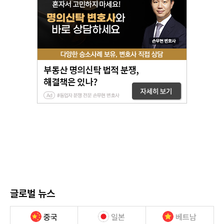
글로벌 뉴스
중국
일본
베트남