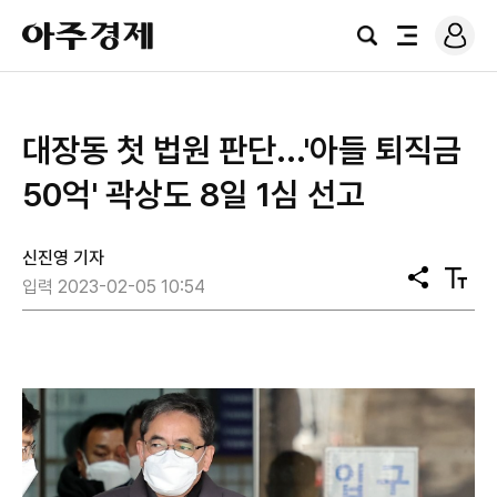
로
아
그
검
전
주
인
색
체
경
메
제
뉴
대장동 첫 법원 판단...'아들 퇴직금
50억' 곽상도 8일 1심 선고
신진영 기자
공
텍
입력 2023-02-05 10:54
유
스
트
크
기