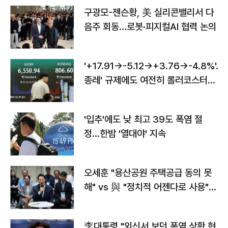
구광모-젠슨황, 美 실리콘밸리서 다
음주 회동…로봇·피지컬AI 협력 논의
'+17.91→-5.12→+3.76→-4.8%'…'
종레' 규제에도 여전히 롤러코스터
타는 코스피
'입추'에도 낮 최고 39도 폭염 절
정…한밤 '열대야' 지속
오세훈 "용산공원 주택공급 동의 못
해" vs 與 "정치적 어젠다로 사용"
맞불
李대통령 "외신서 보던 폭염 상황 현