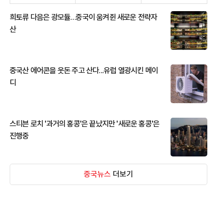
희토류 다음은 광모듈…중국이 움켜쥔 새로운 전략자
산
중국산 에어콘을 웃돈 주고 산다...유럽 열광시킨 메이
디
스티븐 로치 '과거의 홍콩'은 끝났지만 '새로운 홍콩'은
진행중
중국뉴스
더보기