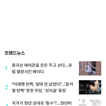
트렌드뉴스
중국산 에어콘을 웃돈 주고 산다...유
1
럽 열광시킨 메이디
"이재명 탄핵, 얼마 안 남았다"...'윤석
2
열 탄핵' 맞힌 무당, '성지글' 등장
국가가 청년 상대로 '통수'?...청년미