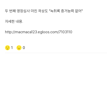
두 번째 영장심사 마친 곽상도 "녹취록 증거능력 없어"
자세한 내용.
http://macmaca123.egloos.com/7103110
Like/Dislike
공
비
1
0
감
공
감