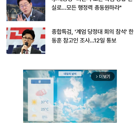
실로…모든 행정력 총동원하라"
종합특검, '계엄 당정대 회의 참석' 한
동훈 참고인 조사...12일 통보
더보기
arrow_forward_ios
Unmute