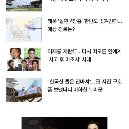
태풍 '돌핀'·'찬홈' 한반도 빗겨간다…
예상 경로는?
이재룡 재판行…다시 떠오른 연예계
'사고 후 미조치' 사례
"한국산 물은 안마셔"…日 지진 구호
품 보냈더니 비하한 누리꾼