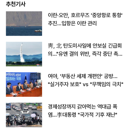
추천기사
이란·오만, 호르무즈 '중앙항로 통항'
추진…입항은 이란 관리
靑, 北 탄도미사일에 안보실 긴급회
의…"유엔 결의 위반, 즉각 중단 촉
구"
여야, '부동산 세제 개편안' 공방…
"실거주자 보호" vs "무책임의 극치"
경제성장까지 갉아먹는 역대급 폭
염…李대통령 "국가적 기후 재난"