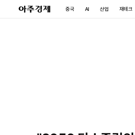
아
중국
AI
산업
재테크
주
경
제