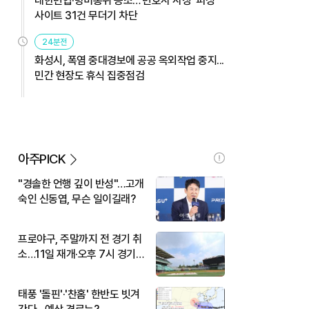
대한변협·방미통위 공조…'변호사 사칭' 피싱
사이트 31건 무더기 차단
24분전
화성시, 폭염 중대경보에 공공 옥외작업 중지...
민간 현장도 휴식 집중점검
아주PICK
"경솔한 언행 깊이 반성"…고개
숙인 신동엽, 무슨 일이길래?
프로야구, 주말까지 전 경기 취
소…11일 재개·오후 7시 경기
시작
태풍 '돌핀'·'찬홈' 한반도 빗겨