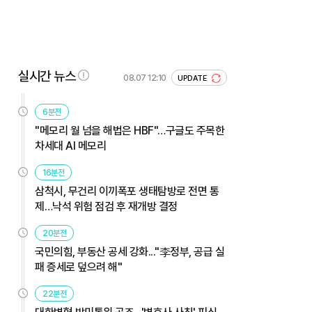
실시간 뉴스
08.07 12:10
UPDATE
6분전
"메모리 월 넘을 해법은 HBF"…구글도 주목한
차세대 AI 메모리
16분전
삼척시, 무건리 이끼폭포 생태탐방로 전면 통
제…낙석 위험 점검 후 재개방 결정
20분전
국민의힘, 부동산 공세 강화..."李정부, 공급 실
패 증세로 덮으려 해"
22분전