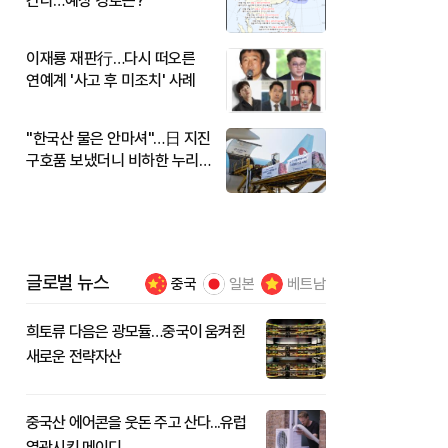
간다…예상 경로는?
이재룡 재판行…다시 떠오른
연예계 '사고 후 미조치' 사례
"한국산 물은 안마셔"…日 지진
구호품 보냈더니 비하한 누리
꾼
글로벌 뉴스
중국
일본
베트남
희토류 다음은 광모듈…중국이 움켜쥔
새로운 전략자산
중국산 에어콘을 웃돈 주고 산다...유럽
열광시킨 메이디