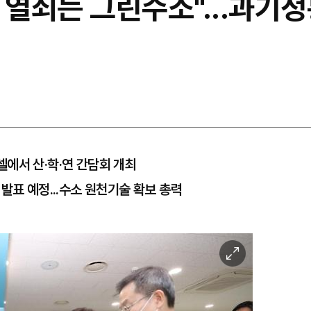
 열쇠는 그린수소"...과기정
에서 산·학·연 간담회 개최
발표 예정...수소 원천기술 확보 총력
이
미
지