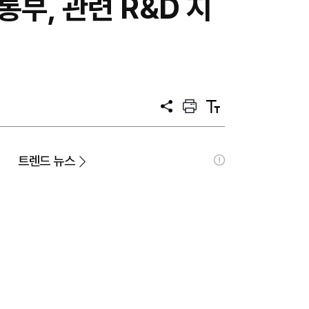
통부, 관련 R&D 지
공
프
텍
유
린
스
트
트
크
기
트렌드 뉴스