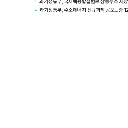
과기정통부, 국제핵융합실험로 삼중수소 저장
과기정통부, 수소에너지 신규과제 공모...총 1