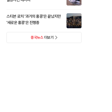
스티븐 로치 '과거의 홍콩'은 끝났지만
'새로운 홍콩'은 진행중
중국뉴스
더보기