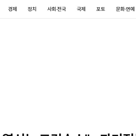
경제
정치
사회·전국
국제
포토
문화·연예