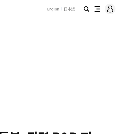
로
English
日本語
그
검
전
인
색
체
메
뉴