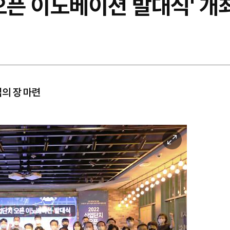
 오픈 이노베이션 발대식' 개
의 장 마련
이
미
지
확
대