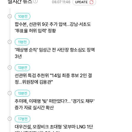
실시간 뉴스
08.07 11:46
UPDATE
10분전
합수본, 선관위 9곳 추가 압색…강남·서초도
'투표율 허위 입력' 정황
11분전
'채상병 순직' 임성근 전 사단장 항소심도 징역
3년
13분전
선관위 특검 추천위 "14일 최종 후보 2인 결
정…위원장에 김용관"
13분전
추미애, 이재명 '빚' 떠안았다?… '경기도 채무'
증가 자료 실시간 확산
17분전
대우건설, 모잠비크 초대형 '로부마 LNG 1단