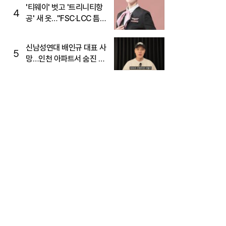
'티웨이' 벗고 '트리니티항
4
공' 새 옷…"FSC·LCC 틈
새, SSC 전략으로 공략"
신남성연대 배인규 대표 사
5
망…인천 아파트서 숨진 채
발견