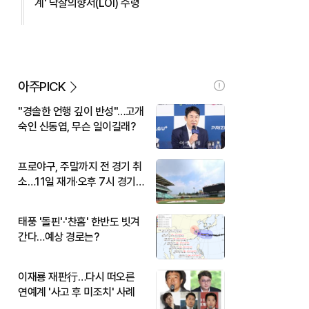
계' 낙찰의향서(LOI) 수령
아주PICK
"경솔한 언행 깊이 반성"…고개
숙인 신동엽, 무슨 일이길래?
프로야구, 주말까지 전 경기 취
소…11일 재개·오후 7시 경기
시작
태풍 '돌핀'·'찬홈' 한반도 빗겨
간다…예상 경로는?
이재룡 재판行…다시 떠오른
연예계 '사고 후 미조치' 사례