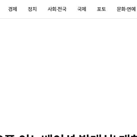
경제
정치
사회·전국
국제
포토
문화·연예