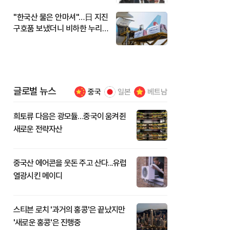
"한국산 물은 안마셔"…日 지진
구호품 보냈더니 비하한 누리
꾼
글로벌 뉴스
중국
일본
베트남
희토류 다음은 광모듈…중국이 움켜쥔
새로운 전략자산
중국산 에어콘을 웃돈 주고 산다...유럽
열광시킨 메이디
스티븐 로치 '과거의 홍콩'은 끝났지만
'새로운 홍콩'은 진행중