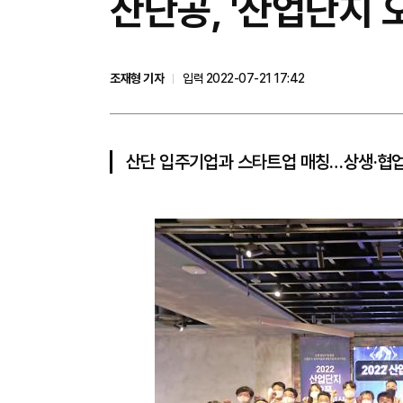
​산단공, '산업단지
조재형 기자
입력 2022-07-21 17:42
산단 입주기업과 스타트업 매칭…상생·협업