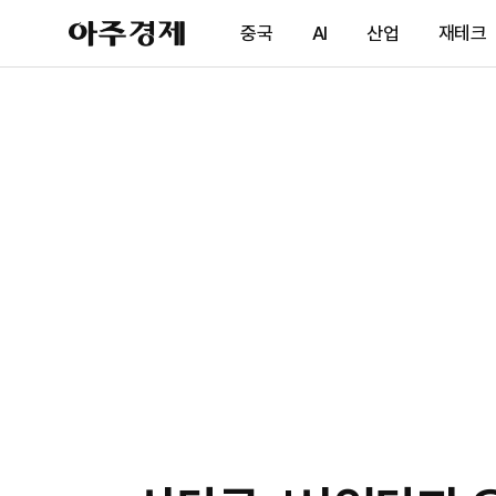
아
중국
AI
산업
재테크
주
경
제