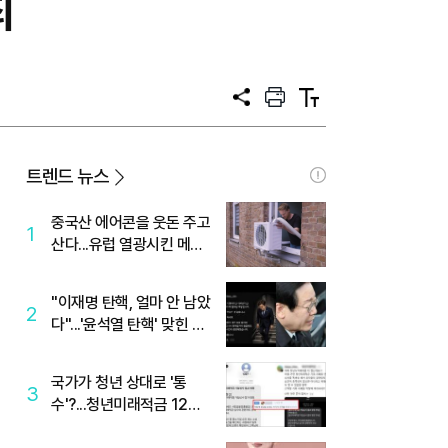
최
공
프
텍
유
린
스
트
트
크
기
트렌드 뉴스
중국산 에어콘을 웃돈 주고
1
산다...유럽 열광시킨 메이
디
"이재명 탄핵, 얼마 안 남았
2
다"...'윤석열 탄핵' 맞힌 무
당, '성지글' 등장
국가가 청년 상대로 '통
3
수'?...청년미래적금 12%
준다더니 "응, 오류야"