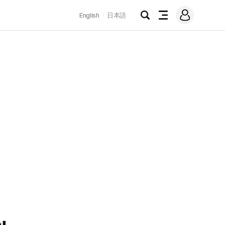
로
English
日本語
그
검
전
인
색
체
메
뉴