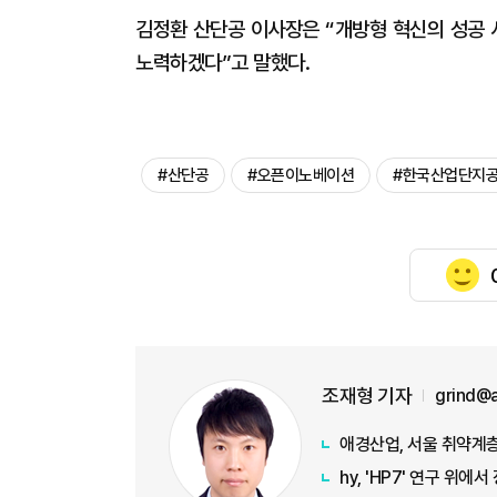
김정환 산단공 이사장은 “개방형 혁신의 성공
노력하겠다”고 말했다.
#산단공
#오픈이노베이션
#한국산업단지
조재형 기자
grind@
애경산업, 서울 취약계층
hy, 'HP7' 연구 위