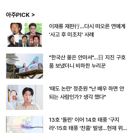
아주PICK >
이재룡 재판行…다시 떠오른 연예계
'사고 후 미조치' 사례
"한국산 물은 안마셔"…日 지진 구호
품 보냈더니 비하한 누리꾼
'태도 논란' 정준원 "난 배우 하면 안
되는 사람인가? 생각 했다"
13호 '돌핀' 이어 14호 태풍 '구지
라'·15호 태풍 '찬홈' 발생…현재 위