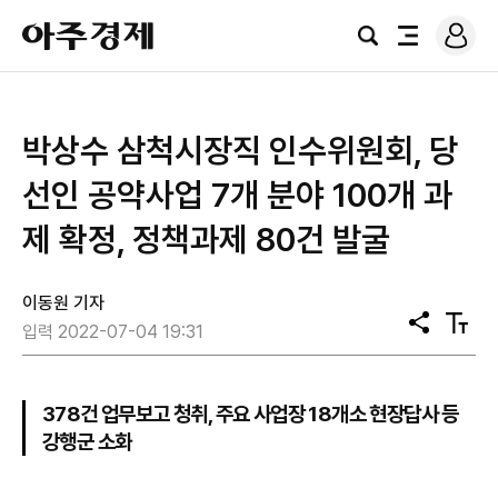
로
아
그
검
전
주
인
색
체
경
메
제
뉴
박상수 삼척시장직 인수위원회, 당
선인 공약사업 7개 분야 100개 과
제 확정, 정책과제 80건 발굴
이동원 기자
공
텍
입력 2022-07-04 19:31
유
스
트
크
기
378건 업무보고 청취, 주요 사업장 18개소 현장답사 등
강행군 소화