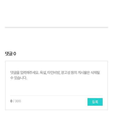
댓글
0
0
/ 300
등록