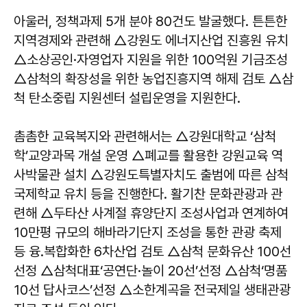
아울러, 정책과제 5개 분야 80건도 발굴했다. 튼튼한
지역경제와 관련해 △강원도 에너지산업 진흥원 유치
△소상공인·자영업자 지원을 위한 100억원 기금조성
△삼척의 확장성을 위한 농업진흥지역 해제 검토 △삼
척 탄소중립 지원센터 설립운영을 지원한다.
촘촘한 교육복지와 관련해서는 △강원대학교 ‘삼척
학’교양과목 개설 운영 △폐교를 활용한 강원교육 역
사박물관 설치 △강원도특별자치도 출범에 따른 삼척
국제학교 유치 등을 진행한다. 활기찬 문화관광과 관
련해 △두타산 사계절 휴양단지 조성사업과 연계하여
10만평 규모의 해바라기단지 조성을 통한 관광 축제
등 융․복합화한 6차산업 검토 △삼척 문화유산 100선
선정 △삼척대표‘공연단·놀이 20선’선정 △삼척‘명품
10선 답사코스’선정 △소한계곡을 전국제일 생태관광