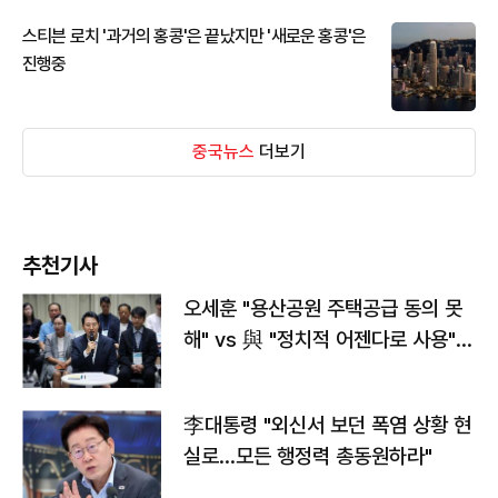
스티븐 로치 '과거의 홍콩'은 끝났지만 '새로운 홍콩'은
진행중
중국뉴스
더보기
추천기사
오세훈 "용산공원 주택공급 동의 못
해" vs 與 "정치적 어젠다로 사용"
맞불
李대통령 "외신서 보던 폭염 상황 현
실로…모든 행정력 총동원하라"