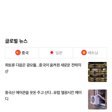
글로벌 뉴스
중국
일본
베트남
희토류 다음은 광모듈…중국이 움켜쥔 새로운 전략자
산
중국산 에어콘을 웃돈 주고 산다...유럽 열광시킨 메이
디