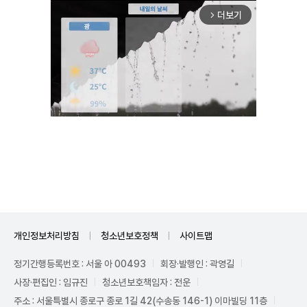
더보기
arrow_forward_ios
Mute
개인정보처리방침
청소년보호정책
사이트맵
정기간행등록번호 : 서울 아 00493
회장·발행인 : 곽영길
사장·편집인 : 임규진
청소년보호책임자 : 전운
주소 : 서울특별시 종로구 종로 1길 42(수송동 146-1) 이마빌딩 11층