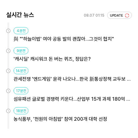
실시간 뉴스
08.07 01:15
UPDATE
4분전
與 "'하늘이법' 여야 공동 발의 괜찮아…그것이 협치"
9분전
'캐시딜' 캐시워크 돈 버는 퀴즈, 정답은?
14분전
관세전쟁 '엔드게임' 윤곽 나오나…한국 新통상정책 교두보 활
용해야
17분전
섬유패션 글로벌 경쟁력 키운다…산업부 15개 과제 180억 지
원
18분전
농식품부, '천원의 아침밥' 참여 200개 대학 선정