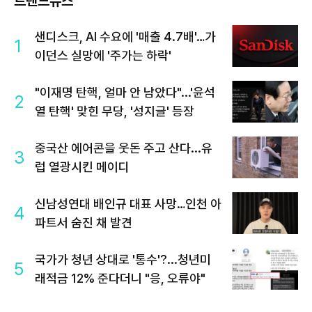
트렌드뉴스
샌디스크, AI 수요에 '매출 4.7배'…가
1
이던스 실망에 '주가는 하락'
"이재명 탄핵, 얼마 안 남았다"...'윤석
2
열 탄핵' 맞힌 무당, '성지글' 등장
중국산 에어콘을 웃돈 주고 산다...유
3
럽 열광시킨 메이디
신남성연대 배인규 대표 사망…인천 아
4
파트서 숨진 채 발견
국가가 청년 상대로 '통수'?...청년미
5
래적금 12% 준다더니 "응, 오류야"