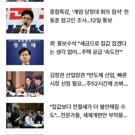
종합특검, '계엄 당정대 회의 참석' 한
동훈 참고인 조사...12일 통보
靑 홍보수석 "세금으로 집값 잡겠다
는 생각 없어…주택 공급 '속도전'"
김정관 산업장관 "반도체 산업, 빠른
시장 선점 필요…주52시간제 손봐
야"
"집값보다 전월세가 더 불안해질 수
도"…전문가들, 세제개편안 부작용
우려