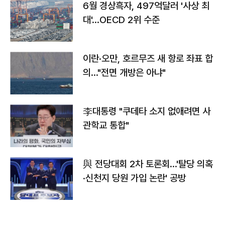
6월 경상흑자, 497억달러 '사상 최
대'…OECD 2위 수준
이란·오만, 호르무즈 새 항로 좌표 합
의…"전면 개방은 아냐"
李대통령 "쿠데타 소지 없애려면 사
관학교 통합"
與 전당대회 2차 토론회…'탈당 의혹
·신천지 당원 가입 논란' 공방