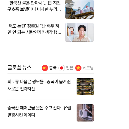
"한국산 물은 안마셔"…日 지진
구호품 보냈더니 비하한 누리
꾼
'태도 논란' 정준원 "난 배우 하
면 안 되는 사람인가? 생각 했
다"
글로벌 뉴스
중국
일본
베트남
희토류 다음은 광모듈…중국이 움켜쥔
새로운 전략자산
중국산 에어콘을 웃돈 주고 산다...유럽
열광시킨 메이디