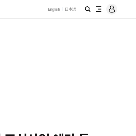
로
English
日本語
그
검
전
인
색
체
메
뉴