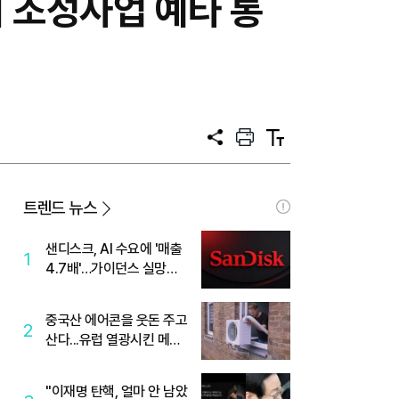
 조성사업 예타 통
공
프
텍
유
린
스
트
트
크
기
트렌드 뉴스
샌디스크, AI 수요에 '매출
1
4.7배'…가이던스 실망에
'주가는 하락'
중국산 에어콘을 웃돈 주고
2
산다...유럽 열광시킨 메이
디
"이재명 탄핵, 얼마 안 남았