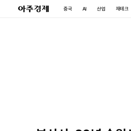
아
중국
AI
산업
재테크
주
경
제