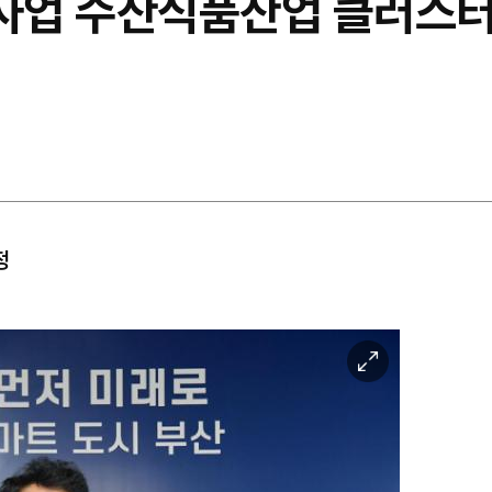
원사업 수산식품산업 클러스터
정
이
미
지
확
대