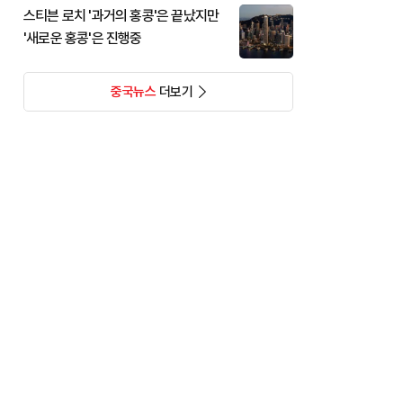
스티븐 로치 '과거의 홍콩'은 끝났지만
'새로운 홍콩'은 진행중
중국뉴스
더보기