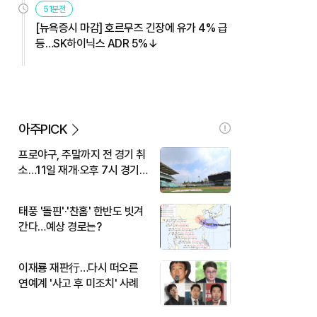
51분전
[뉴욕증시 마감] 호르무즈 긴장에 유가 4% 급
등…SK하이닉스 ADR 5%↓
아주PICK
프로야구, 주말까지 전 경기 취
소…11일 재개·오후 7시 경기
시작
태풍 '돌핀'·'찬홈' 한반도 빗겨
간다…예상 경로는?
이재룡 재판行…다시 떠오른
연예계 '사고 후 미조치' 사례