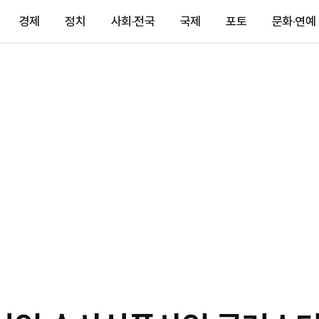
경제
정치
사회·전국
국제
포토
문화·연예