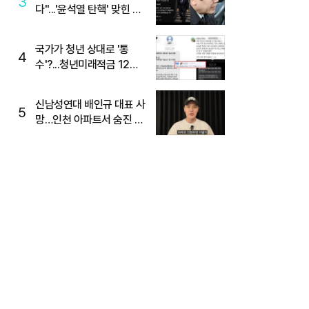
3
다"...'윤석열 탄핵' 맞힌 무
당, '성지글' 등장
국가가 청년 상대로 '통
4
수'?...청년미래적금 12%
준다더니 "응, 오류야"
신남성연대 배인규 대표 사
5
망…인천 아파트서 숨진 채
발견