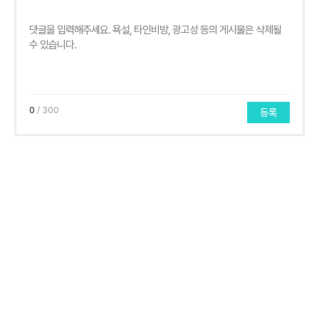
0
/ 300
등록