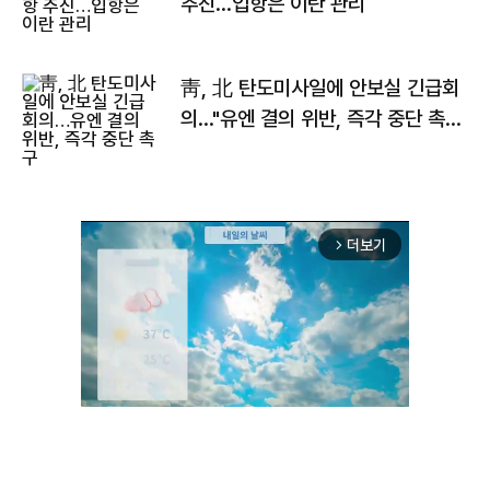
추진…입항은 이란 관리
靑, 北 탄도미사일에 안보실 긴급회
의…"유엔 결의 위반, 즉각 중단 촉
구"
더보기
arrow_forward_ios
Unmute