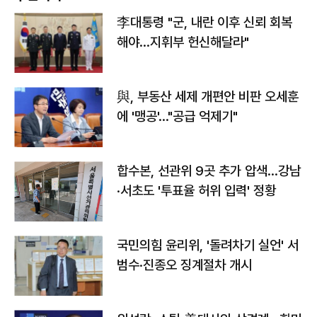
李대통령 "군, 내란 이후 신뢰 회복
해야…지휘부 헌신해달라"
與, 부동산 세제 개편안 비판 오세훈
에 '맹공'…"공급 억제기"
합수본, 선관위 9곳 추가 압색…강남
·서초도 '투표율 허위 입력' 정황
국민의힘 윤리위, '돌려차기 실언' 서
범수·진종오 징계절차 개시