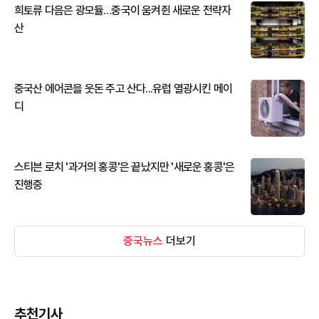
희토류 다음은 광모듈…중국이 움켜쥔 새로운 전략자
산
중국산 에어콘을 웃돈 주고 산다...유럽 열광시킨 메이
디
스티븐 로치 '과거의 홍콩'은 끝났지만 '새로운 홍콩'은
진행중
중국뉴스
더보기
추천기사