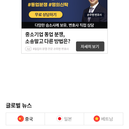
글로벌 뉴스
중국
일본
베트남