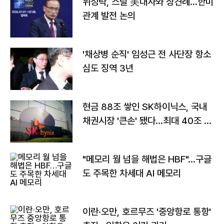
위성락, 스틸 美대사와 상견례…한미
관계 발전 논의
'채상병 순직' 임성근 전 사단장 항소
심도 징역 3년
현금 88조 쌓인 SK하이닉스, 국내
채권시장 '큰손' 됐다…최대 40조 투
자
"메모리 월 넘을 해법은 HBF"…구글
도 주목한 차세대 AI 메모리
이란·오만, 호르무즈 '중앙항로 통항'