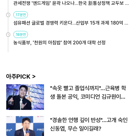
관세전쟁 '엔드게임' 윤곽 나오나…한국 新통상정책 교두보 활
용해야
17분전
섬유패션 글로벌 경쟁력 키운다…산업부 15개 과제 180억 지
원
18분전
농식품부, '천원의 아침밥' 참여 200개 대학 선정
아주PICK >
"속옷 빨고 졸업식까지"…근육병 학
생 돌본 공익, 코미디언 김규원이었
다
"경솔한 언행 깊이 반성"…고개 숙인
신동엽, 무슨 일이길래?