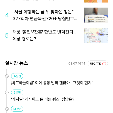
"서울 여행하는 꿈 뒤 찾아온 행운"…
4
327회차 연금복권720+ 당첨번호조
회 주목
태풍 '돌핀'·'찬홈' 한반도 빗겨간다…
5
예상 경로는?
실시간 뉴스
08.07 16:14
UPDATE
4분전
與 "'하늘이법' 여야 공동 발의 괜찮아…그것이 협치"
9분전
'캐시딜' 캐시워크 돈 버는 퀴즈, 정답은?
14분전