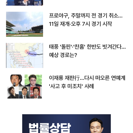
프로야구, 주말까지 전 경기 취소…
11일 재개·오후 7시 경기 시작
태풍 '돌핀'·'찬홈' 한반도 빗겨간다…
예상 경로는?
이재룡 재판行…다시 떠오른 연예계
'사고 후 미조치' 사례