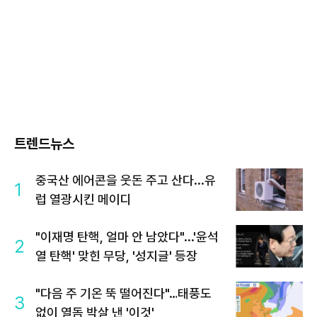
트렌드뉴스
중국산 에어콘을 웃돈 주고 산다...유
1
럽 열광시킨 메이디
"이재명 탄핵, 얼마 안 남았다"...'윤석
2
열 탄핵' 맞힌 무당, '성지글' 등장
"다음 주 기온 뚝 떨어진다"…태풍도
3
없이 열돔 박살 낸 '이것'