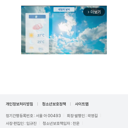
더보기
arrow_forward_ios
Mute
개인정보처리방침
청소년보호정책
사이트맵
정기간행등록번호 : 서울 아 00493
회장·발행인 : 곽영길
사장·편집인 : 임규진
청소년보호책임자 : 전운