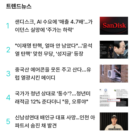
트렌드뉴스
샌디스크, AI 수요에 '매출 4.7배'…가
1
이던스 실망에 '주가는 하락'
"이재명 탄핵, 얼마 안 남았다"...'윤석
2
열 탄핵' 맞힌 무당, '성지글' 등장
중국산 에어콘을 웃돈 주고 산다...유
3
럽 열광시킨 메이디
국가가 청년 상대로 '통수'?...청년미
4
래적금 12% 준다더니 "응, 오류야"
신남성연대 배인규 대표 사망…인천 아
5
파트서 숨진 채 발견