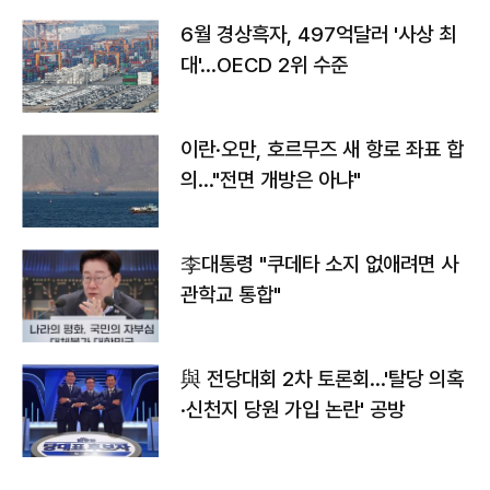
6월 경상흑자, 497억달러 '사상 최
대'…OECD 2위 수준
이란·오만, 호르무즈 새 항로 좌표 합
의…"전면 개방은 아냐"
李대통령 "쿠데타 소지 없애려면 사
관학교 통합"
與 전당대회 2차 토론회…'탈당 의혹
·신천지 당원 가입 논란' 공방