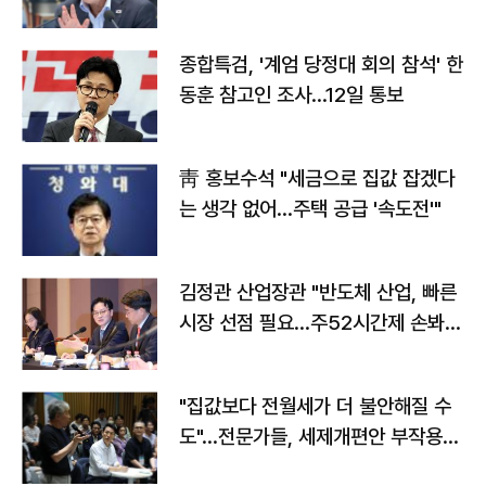
종합특검, '계엄 당정대 회의 참석' 한
동훈 참고인 조사...12일 통보
靑 홍보수석 "세금으로 집값 잡겠다
는 생각 없어…주택 공급 '속도전'"
김정관 산업장관 "반도체 산업, 빠른
시장 선점 필요…주52시간제 손봐
야"
"집값보다 전월세가 더 불안해질 수
도"…전문가들, 세제개편안 부작용
우려