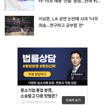
라'·15호 태풍 '찬홈' 발생…현재 위
치와 이동경로는?
이상준, LA 공연 논란에 사과 "너무
죄송…연구하고 공부할 것"