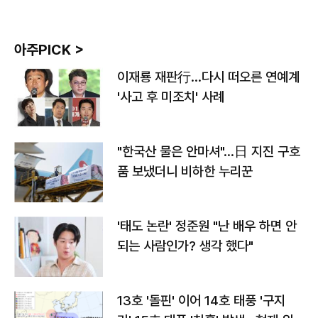
아주PICK >
이재룡 재판行…다시 떠오른 연예계
'사고 후 미조치' 사례
"한국산 물은 안마셔"…日 지진 구호
품 보냈더니 비하한 누리꾼
'태도 논란' 정준원 "난 배우 하면 안
되는 사람인가? 생각 했다"
13호 '돌핀' 이어 14호 태풍 '구지