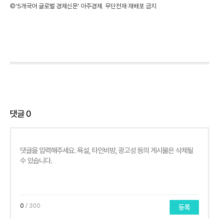
©'5개국어 글로벌 경제신문' 아주경제. 무단전재·재배포 금지
댓글
0
0
/ 300
등록