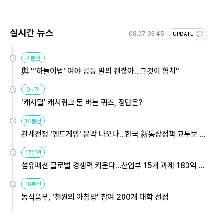
실시간 뉴스
08.07 03:45
UPDATE
4분전
與 "'하늘이법' 여야 공동 발의 괜찮아…그것이 협치"
9분전
'캐시딜' 캐시워크 돈 버는 퀴즈, 정답은?
14분전
관세전쟁 '엔드게임' 윤곽 나오나…한국 新통상정책 교두보 활
용해야
17분전
섬유패션 글로벌 경쟁력 키운다…산업부 15개 과제 180억 지
원
18분전
농식품부, '천원의 아침밥' 참여 200개 대학 선정