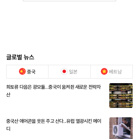
글로벌 뉴스
중국
일본
베트남
희토류 다음은 광모듈…중국이 움켜쥔 새로운 전략자
산
중국산 에어콘을 웃돈 주고 산다...유럽 열광시킨 메이
디