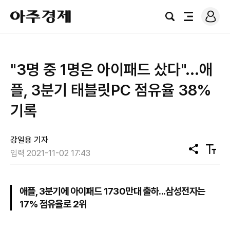
로
아
그
검
전
주
인
색
체
경
메
제
뉴
"3명 중 1명은 아이패드 샀다"...애
플, 3분기 태블릿PC 점유율 38%
기록
강일용 기자
공
텍
입력 2021-11-02 17:43
유
스
트
크
기
애플, 3분기에 아이패드 1730만대 출하...삼성전자는
17% 점유율로 2위