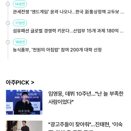
14분전
관세전쟁 '엔드게임' 윤곽 나오나…한국 新통상정책 교두보 활
용해야
17분전
섬유패션 글로벌 경쟁력 키운다…산업부 15개 과제 180억 지
원
18분전
농식품부, '천원의 아침밥' 참여 200개 대학 선정
아주PICK >
임영웅, 데뷔 10주년…"난 늘 부족한
사람이었다"
"광고주들이 찾아줘"…진태현, '이숙