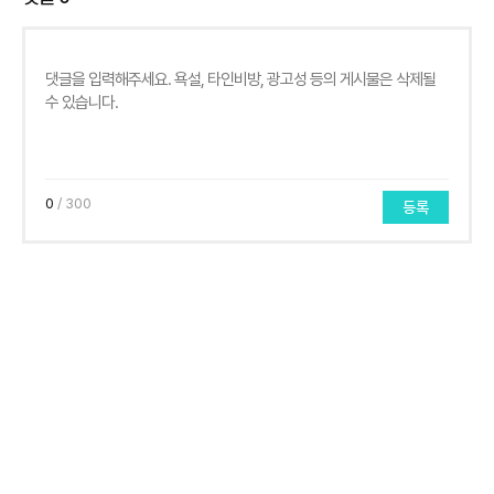
0
/ 300
등록