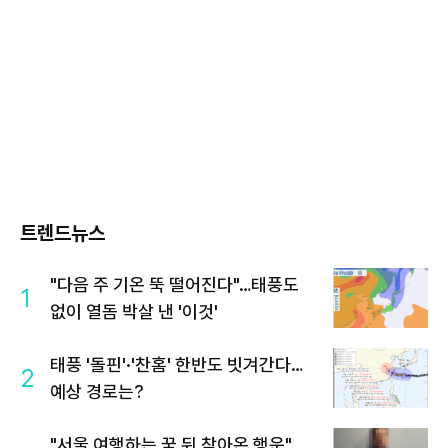
트렌드뉴스
"다음 주 기온 뚝 떨어진다"…태풍도
1
없이 열돔 박살 낸 '이것'
태풍 '돌핀'·'찬홈' 한반도 빗겨간다…
2
예상 경로는?
"서울 여행하는 꿈 뒤 찾아온 행운"…