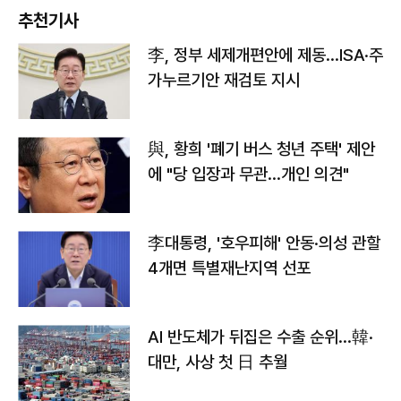
추천기사
李, 정부 세제개편안에 제동…ISA·주
가누르기안 재검토 지시
與, 황희 '폐기 버스 청년 주택' 제안
에 "당 입장과 무관…개인 의견"
李대통령, '호우피해' 안동·의성 관할
4개면 특별재난지역 선포
AI 반도체가 뒤집은 수출 순위…韓·
대만, 사상 첫 日 추월