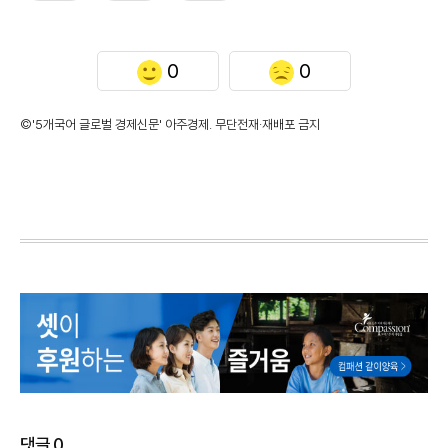
0
0
©'5개국어 글로벌 경제신문' 아주경제. 무단전재·재배포 금지
댓글
0