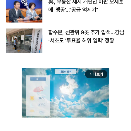
與, 부동산 세제 개편안 비판 오세훈
에 '맹공'…"공급 억제기"
합수본, 선관위 9곳 추가 압색…강남
·서초도 '투표율 허위 입력' 정황
더보기
arrow_forward_ios