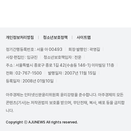
Unmute
개인정보처리방침
청소년보호정책
사이트맵
정기간행등록번호 : 서울 아 00493
회장·발행인 : 곽영길
사장·편집인 : 임규진
청소년보호책임자 : 전운
주소 : 서울특별시 종로구 종로 1길 42(수송동 146-1) 이마빌딩 11층
전화 : 02-767-1500
발행일자 : 2007년 11월 15일
등록일자 : 2008년 01월10일
아주경제는 인터넷신문윤리위원회 윤리강령을 준수합니다. 아주경제의 모든
콘텐츠(기사)는 저작권법의 보호를 받으며, 무단전재, 복사, 배포 등을 금지합
니다.
Copyright ⓒ AJUNEWS All rights reserved.