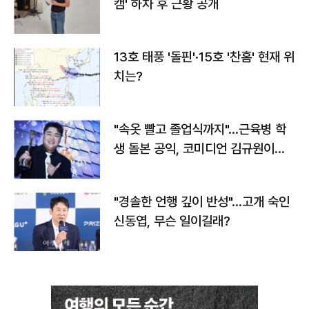
캠' 하차 후 근황 공개
13호 태풍 '돌핀'·15호 '찬홈' 현재 위
치는?
"속옷 빨고 졸업식까지"…근육병 학
생 돌본 공익, 코미디언 김규원이었
다
"경솔한 언행 깊이 반성"…고개 숙인
신동엽, 무슨 일이길래?