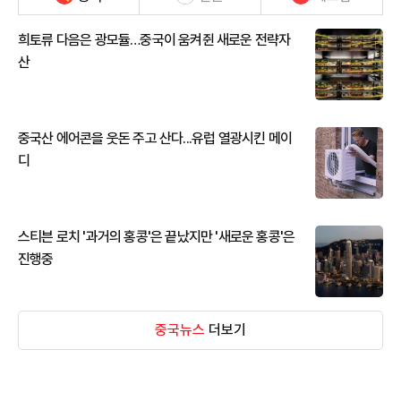
희토류 다음은 광모듈…중국이 움켜쥔 새로운 전략자
산
중국산 에어콘을 웃돈 주고 산다...유럽 열광시킨 메이
디
스티븐 로치 '과거의 홍콩'은 끝났지만 '새로운 홍콩'은
진행중
중국뉴스
더보기