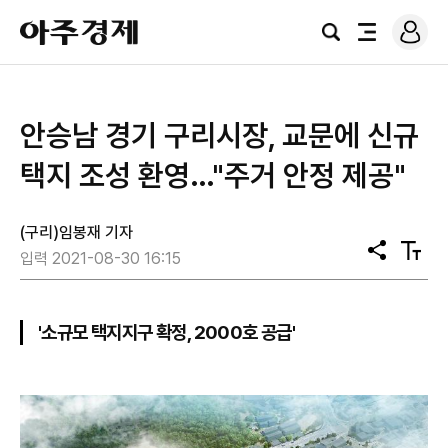
로
아
그
검
전
주
인
색
체
경
메
제
뉴
안승남 경기 구리시장, 교문에 신규
택지 조성 환영…"주거 안정 제공"
(구리)임봉재 기자
공
텍
입력 2021-08-30 16:15
유
스
트
크
기
'소규모 택지지구 확정, 2000호 공급'