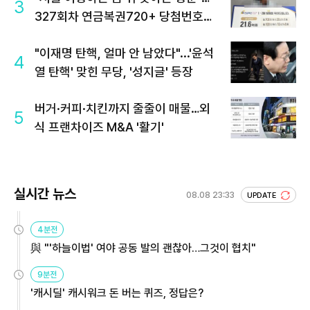
3
327회차 연금복권720+ 당첨번호조
회 주목
"이재명 탄핵, 얼마 안 남았다"...'윤석
4
열 탄핵' 맞힌 무당, '성지글' 등장
버거·커피·치킨까지 줄줄이 매물…외
5
식 프랜차이즈 M&A '활기'
실시간 뉴스
08.08 23:33
UPDATE
4분전
與 "'하늘이법' 여야 공동 발의 괜찮아…그것이 협치"
9분전
'캐시딜' 캐시워크 돈 버는 퀴즈, 정답은?