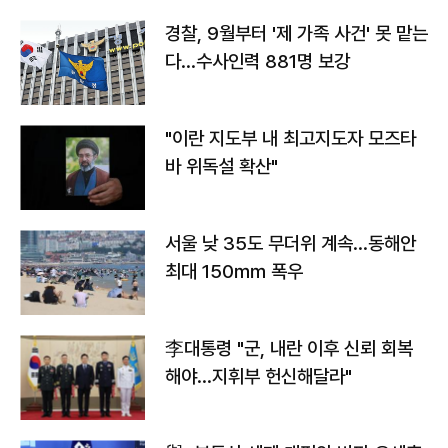
경찰, 9월부터 '제 가족 사건' 못 맡는
다…수사인력 881명 보강
"이란 지도부 내 최고지도자 모즈타
바 위독설 확산"
서울 낮 35도 무더위 계속…동해안
최대 150㎜ 폭우
李대통령 "군, 내란 이후 신뢰 회복
해야…지휘부 헌신해달라"