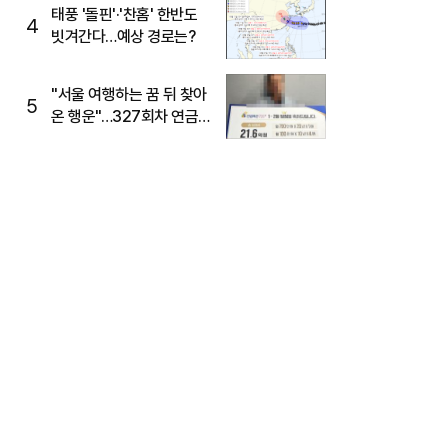
태풍 '돌핀'·'찬홈' 한반도
4
빗겨간다…예상 경로는?
"서울 여행하는 꿈 뒤 찾아
5
온 행운"…327회차 연금
복권720+ 당첨번호조회
주목