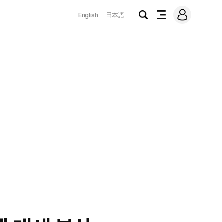
로
English
日本語
그
검
전
인
색
체
메
뉴