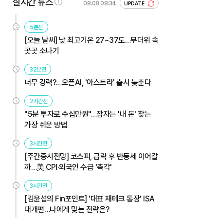
실시간 뉴스
08.08 08:34
UPDATE
5분전
[오늘 날씨] 낮 최고기온 27~37도…무더위 속
곳곳 소나기
32분전
너무 강력?…오픈AI, '아스트라' 출시 늦춘다
2시간전
"5분 투자로 수십만원"…잠자는 '내 돈' 찾는
가장 쉬운 방법
3시간전
[주간증시전망] 코스피, 급락 후 반등세 이어갈
까…美 CPI·외국인 수급 '촉각'
3시간전
[김윤섭의 Fin포인트] '대표 재테크 통장' ISA
대개편…나에게 맞는 전략은?