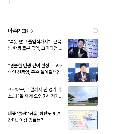
아주PICK
"속옷 빨고 졸업식까지"…근육
병 학생 돌본 공익, 코미디언 김
규원이었다
"경솔한 언행 깊이 반성"…고개
숙인 신동엽, 무슨 일이길래?
프로야구, 주말까지 전 경기 취
소…11일 재개·오후 7시 경기
시작
태풍 '돌핀'·'찬홈' 한반도 빗겨
간다…예상 경로는?