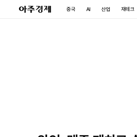
아
중국
AI
산업
재테크
주
경
제