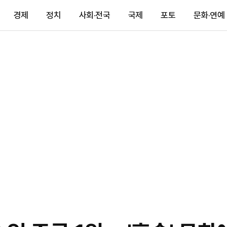
경제
정치
사회·전국
국제
포토
문화·연예