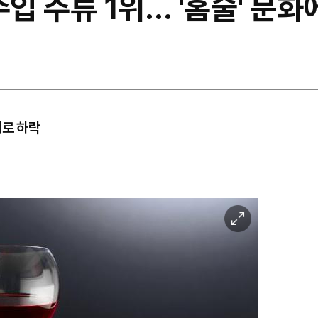
수입 주류 1위… '홈술' 문화
기로 하락
이
미
지
확
대