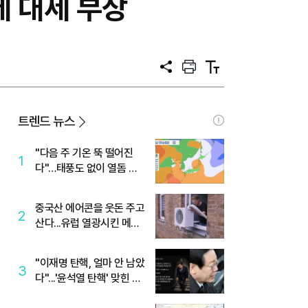
에 대세 부상
공
프
텍
유
린
스
트
트
크
기
트렌드 뉴스
"다음 주 기온 뚝 떨어진
1
다"…태풍도 없이 열돔 박
살 낸 '이것'
중국산 에어콘을 웃돈 주고
2
산다...유럽 열광시킨 메이
디
"이재명 탄핵, 얼마 안 남았
3
다"...'윤석열 탄핵' 맞힌 무
당, '성지글' 등장