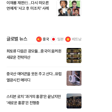
이재룡 재판行…다시 떠오른
연예계 '사고 후 미조치' 사례
글로벌 뉴스
중국
일본
베트남
희토류 다음은 광모듈…중국이 움켜쥔
새로운 전략자산
중국산 에어콘을 웃돈 주고 산다...유럽
열광시킨 메이디
스티븐 로치 '과거의 홍콩'은 끝났지만
'새로운 홍콩'은 진행중