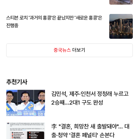
스티븐 로치 '과거의 홍콩'은 끝났지만 '새로운 홍콩'은
진행중
중국뉴스
더보기
추천기사
김민석, 제주·인천서 정청래 누르고
2승째…2대1 구도 완성
李 "결혼, 희망찬 새 출발돼야"… 대
출·청약 '결혼 페널티' 손본다