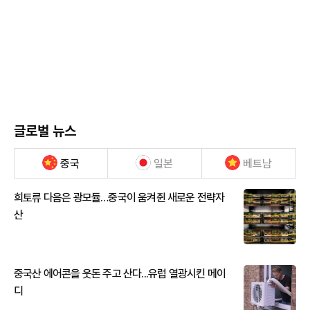
글로벌 뉴스
중국
일본
베트남
희토류 다음은 광모듈…중국이 움켜쥔 새로운 전략자
산
중국산 에어콘을 웃돈 주고 산다...유럽 열광시킨 메이
디