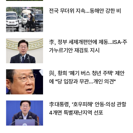
전국 무더위 지속…동해안 강한 비
李, 정부 세제개편안에 제동…ISA·주
가누르기안 재검토 지시
與, 황희 '폐기 버스 청년 주택' 제안
에 "당 입장과 무관…개인 의견"
李대통령, '호우피해' 안동·의성 관할
4개면 특별재난지역 선포