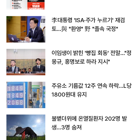
李대통령 'ISA·주가 누르기' 재검
토…與 "환영" 野 "졸속 국정"
이임생이 밝힌 '빵집 회동' 전말…"정
몽규, 홍명보로 하라 지시"
주유소 기름값 12주 연속 하락…L당
1800원대 유지
불볕더위에 온열질환자 202명 발
생…3명 숨져