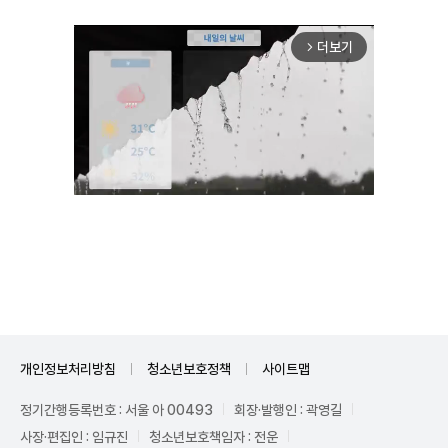
더보기
arrow_forward_ios
Unmute
개인정보처리방침
청소년보호정책
사이트맵
정기간행등록번호 : 서울 아 00493
회장·발행인 : 곽영길
사장·편집인 : 임규진
청소년보호책임자 : 전운