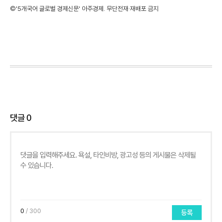
©'5개국어 글로벌 경제신문' 아주경제. 무단전재·재배포 금지
댓글
0
0
/ 300
등록