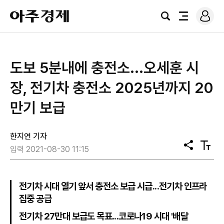
로
아
그
검
전
주
인
색
체
경
메
제
뉴
도보 5분내에 충전소...오세훈 시
장, 전기차 충전소 2025년까지 20
만기 보급
한지연 기자
공
텍
입력 2021-08-30 11:15
유
스
트
크
기
전기차 시대 열기 앞서 충전소 보급 시급...전기차 인프라
집중 공급
전기차 27만대 보급도 목표...코로나19 시대 '배달