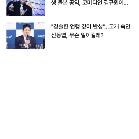
생 돌본 공익, 코미디언 김규원이었
다
"경솔한 언행 깊이 반성"…고개 숙인
신동엽, 무슨 일이길래?