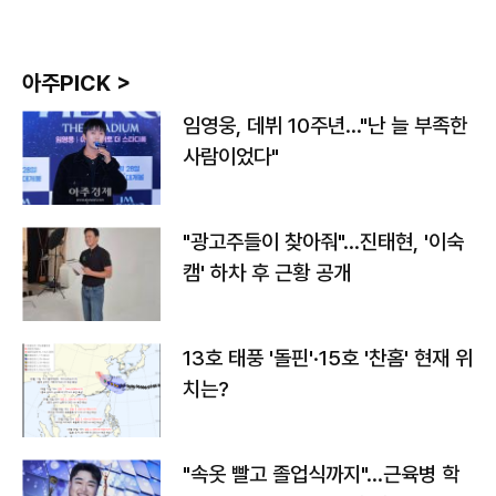
아주PICK >
임영웅, 데뷔 10주년…"난 늘 부족한
사람이었다"
"광고주들이 찾아줘"…진태현, '이숙
캠' 하차 후 근황 공개
13호 태풍 '돌핀'·15호 '찬홈' 현재 위
치는?
"속옷 빨고 졸업식까지"…근육병 학