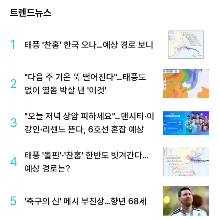
트렌드뉴스
1
태풍 '찬홈' 한국 오나…예상 경로 보니
"다음 주 기온 뚝 떨어진다"…태풍도
2
없이 열돔 박살 낸 '이것'
"오늘 저녁 상암 피하세요"…맨시티·이
3
강인·리센느 뜬다, 6호선 혼잡 예상
태풍 '돌핀'·'찬홈' 한반도 빗겨간다…
4
예상 경로는?
5
'축구의 신' 메시 부친상…향년 68세