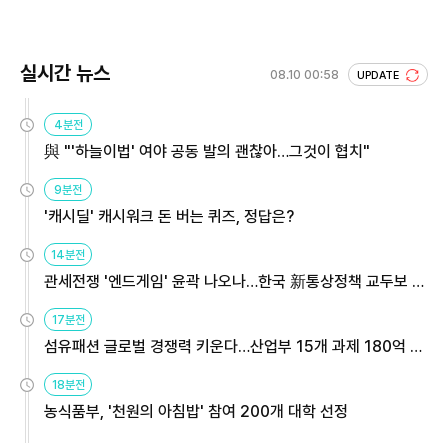
실시간 뉴스
08.10 00:58
UPDATE
4분전
與 "'하늘이법' 여야 공동 발의 괜찮아…그것이 협치"
9분전
'캐시딜' 캐시워크 돈 버는 퀴즈, 정답은?
14분전
관세전쟁 '엔드게임' 윤곽 나오나…한국 新통상정책 교두보 활
용해야
17분전
섬유패션 글로벌 경쟁력 키운다…산업부 15개 과제 180억 지
원
18분전
농식품부, '천원의 아침밥' 참여 200개 대학 선정