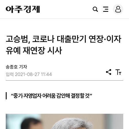
로
아
그
검
전
주
인
색
체
경
메
제
뉴
​고승범, 코로나 대출만기 연장·이자
유예 재연장 시사
송종호 기자
공
텍
입력 2021-08-27 11:44
유
스
트
크
기
“중기·자영업자 어려움 감안해 결정할 것”