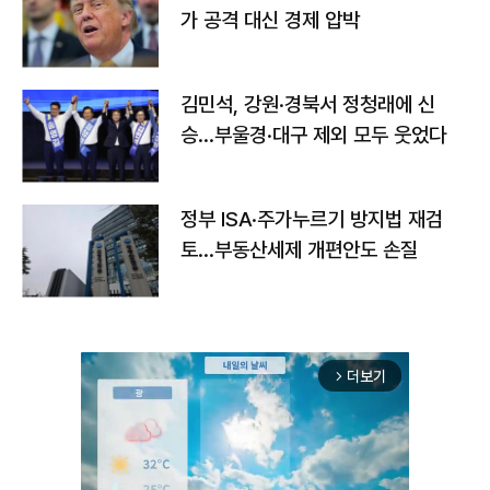
가 공격 대신 경제 압박
김민석, 강원·경북서 정청래에 신
승…부울경·대구 제외 모두 웃었다
정부 ISA·주가누르기 방지법 재검
토…부동산세제 개편안도 손질
더보기
arrow_forward_ios