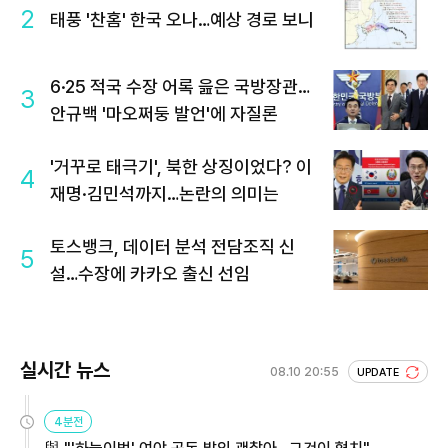
2
태풍 '찬홈' 한국 오나…예상 경로 보니
6·25 적국 수장 어록 읊은 국방장관…
3
안규백 '마오쩌둥 발언'에 자질론
'거꾸로 태극기', 북한 상징이었다? 이
4
재명·김민석까지…논란의 의미는
토스뱅크, 데이터 분석 전담조직 신
5
설…수장에 카카오 출신 선임
실시간 뉴스
08.10 20:55
UPDATE
4분전