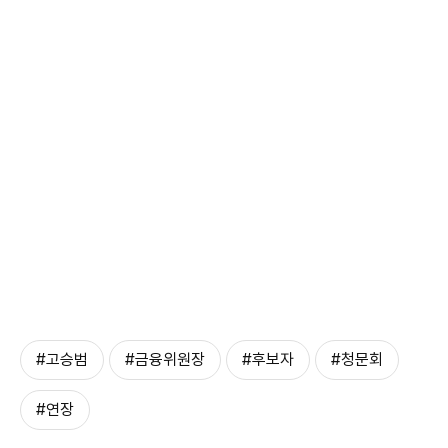
#고승범
#금융위원장
#후보자
#청문회
#연장