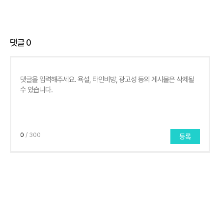
댓글
0
0
/ 300
등록