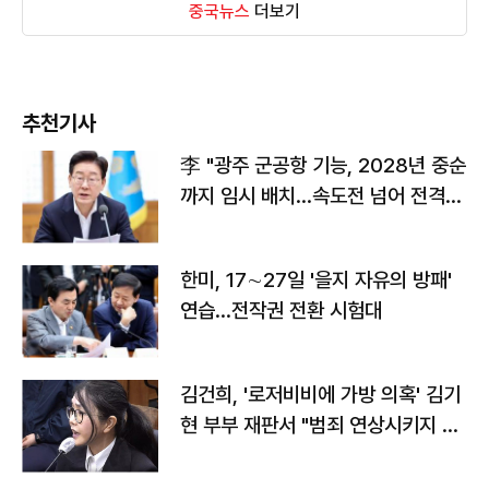
중국뉴스
더보기
추천기사
李 "광주 군공항 기능, 2028년 중순
까지 임시 배치…속도전 넘어 전격
전"
한미, 17∼27일 '을지 자유의 방패'
연습…전작권 전환 시험대
김건희, '로저비비에 가방 의혹' 김기
현 부부 재판서 "범죄 연상시키지 말
라"