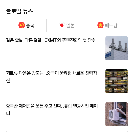
글로벌 뉴스
중국
일본
베트남
같은 출발, 다른 결말...CXMT와 푸젠진화의 첫 단추
희토류 다음은 광모듈…중국이 움켜쥔 새로운 전략자
산
중국산 에어콘을 웃돈 주고 산다...유럽 열광시킨 메이
디