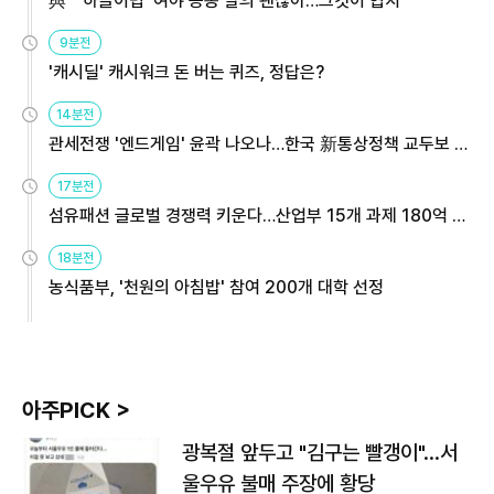
與 "'하늘이법' 여야 공동 발의 괜찮아…그것이 협치"
9분전
'캐시딜' 캐시워크 돈 버는 퀴즈, 정답은?
14분전
관세전쟁 '엔드게임' 윤곽 나오나…한국 新통상정책 교두보 활
용해야
17분전
섬유패션 글로벌 경쟁력 키운다…산업부 15개 과제 180억 지
원
18분전
농식품부, '천원의 아침밥' 참여 200개 대학 선정
아주PICK >
광복절 앞두고 "김구는 빨갱이"…서
울우유 불매 주장에 황당