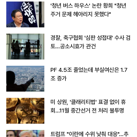
'청년 버스 하우스' 논란 황희 "청년
주거 문제 헤아리지 못했다"
경찰, 축구협회 '심판 성접대' 수사 검
토…공소시효가 관건
PF 4.5조 줄었는데 부실여신은 1.7
조 증가
미 상원, '클래리티법' 표결 없이 휴
회…11월 중간선거 전 처리 불투명
트럼프 "이란에 수위 낮춰 대응"…추