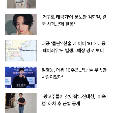
'거꾸로 태극기'에 분노한 김희철, 결
국 사과…"제 잘못"
태풍 '돌핀'·'찬홈'에 이어 16호 태풍
'페이러우'도 발생…예상 경로 보니
임영웅, 데뷔 10주년…"난 늘 부족한
사람이었다"
"광고주들이 찾아줘"…진태현, '이숙
캠' 하차 후 근황 공개