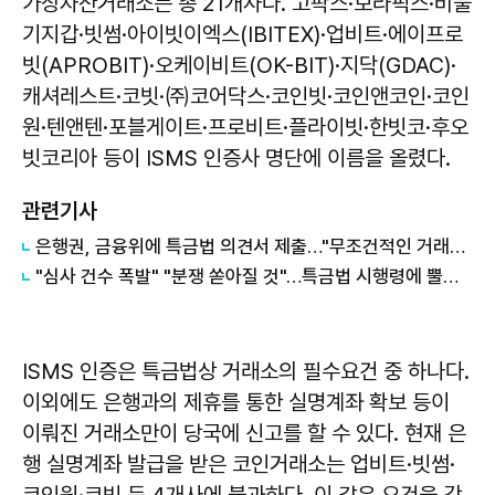
가상자산거래소는 총 21개사다. 고팍스·보라픽스·비둘
기지갑·빗썸·아이빗이엑스(IBITEX)·업비트·에이프로
빗(APROBIT)·오케이비트(OK-BIT)·지닥(GDAC)·
캐셔레스트·코빗·㈜코어닥스·코인빗·코인앤코인·코인
원·텐앤텐·포블게이트·프로비트·플라이빗·한빗코·후오
빗코리아 등이 ISMS 인증사 명단에 이름을 올렸다.
관련기사
은행권, 금융위에 특금법 의견서 제출…"무조건적인 거래정지 안돼"
"심사 건수 폭발" "분쟁 쏟아질 것"…특금법 시행령에 뿔난 거래소들
ISMS 인증은 특금법상 거래소의 필수요건 중 하나다.
이외에도 은행과의 제휴를 통한 실명계좌 확보 등이
이뤄진 거래소만이 당국에 신고를 할 수 있다. 현재 은
행 실명계좌 발급을 받은 코인거래소는 업비트·빗썸·
코인원·코빗 등 4개사에 불과하다. 이 같은 요건을 갖