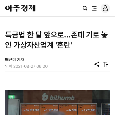
로
아
그
검
전
주
인
색
체
경
메
제
뉴
특금법 한 달 앞으로...존폐 기로 놓
인 가상자산업계 '혼란'
배근미 기자
공
텍
입력 2021-08-27 08:00
유
스
트
크
기