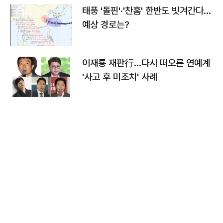
태풍 '돌핀'·'찬홈' 한반도 빗겨간다…
예상 경로는?
이재룡 재판行…다시 떠오른 연예계
'사고 후 미조치' 사례