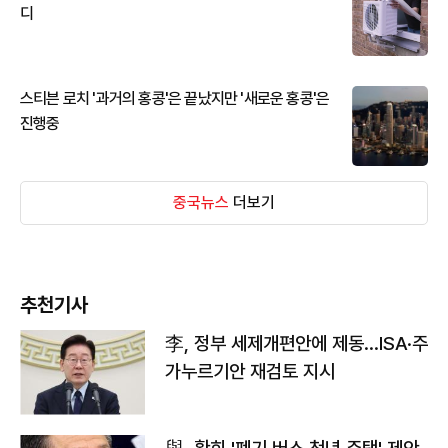
디
스티븐 로치 '과거의 홍콩'은 끝났지만 '새로운 홍콩'은
진행중
중국뉴스
더보기
추천기사
李, 정부 세제개편안에 제동…ISA·주
가누르기안 재검토 지시