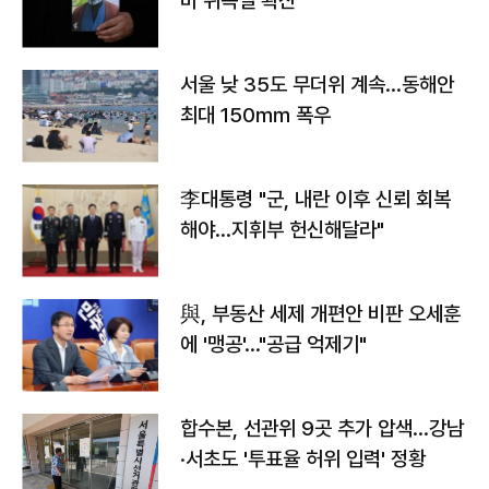
바 위독설 확산"
서울 낮 35도 무더위 계속…동해안
최대 150㎜ 폭우
李대통령 "군, 내란 이후 신뢰 회복
해야…지휘부 헌신해달라"
與, 부동산 세제 개편안 비판 오세훈
에 '맹공'…"공급 억제기"
합수본, 선관위 9곳 추가 압색…강남
·서초도 '투표율 허위 입력' 정황