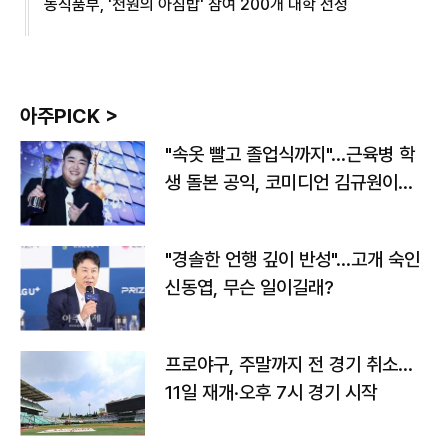
농식품부, '천원의 아침밥' 참여 200개 대학 선정
아주PICK >
"속옷 빨고 졸업식까지"…근육병 학
생 돌본 공익, 코미디언 김규원이었
다
"경솔한 언행 깊이 반성"…고개 숙인
신동엽, 무슨 일이길래?
프로야구, 주말까지 전 경기 취소…
11일 재개·오후 7시 경기 시작