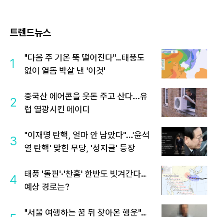
트렌드뉴스
"다음 주 기온 뚝 떨어진다"…태풍도
1
없이 열돔 박살 낸 '이것'
중국산 에어콘을 웃돈 주고 산다...유
2
럽 열광시킨 메이디
"이재명 탄핵, 얼마 안 남았다"...'윤석
3
열 탄핵' 맞힌 무당, '성지글' 등장
태풍 '돌핀'·'찬홈' 한반도 빗겨간다…
4
예상 경로는?
"서울 여행하는 꿈 뒤 찾아온 행운"…