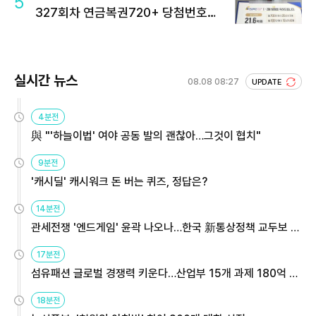
5
327회차 연금복권720+ 당첨번호조
회 주목
실시간 뉴스
08.08 08:27
UPDATE
4분전
與 "'하늘이법' 여야 공동 발의 괜찮아…그것이 협치"
9분전
'캐시딜' 캐시워크 돈 버는 퀴즈, 정답은?
14분전
관세전쟁 '엔드게임' 윤곽 나오나…한국 新통상정책 교두보 활
용해야
17분전
섬유패션 글로벌 경쟁력 키운다…산업부 15개 과제 180억 지
원
18분전