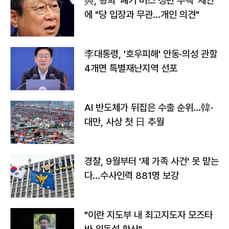
與, 황희 '폐기 버스 청년 주택' 제안
에 "당 입장과 무관…개인 의견"
李대통령, '호우피해' 안동·의성 관할
4개면 특별재난지역 선포
AI 반도체가 뒤집은 수출 순위…韓·
대만, 사상 첫 日 추월
경찰, 9월부터 '제 가족 사건' 못 맡는
다…수사인력 881명 보강
"이란 지도부 내 최고지도자 모즈타