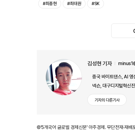
#최종현
#최태원
#SK
김성현 기자
minus1
중국 바이트댄스, AI 영
넥슨, 대구디지털혁신진
기자의 다른기사
©'5개국어 글로벌 경제신문' 아주경제. 무단전재·재배