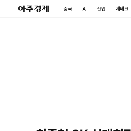
아
중국
AI
산업
재테크
주
경
제