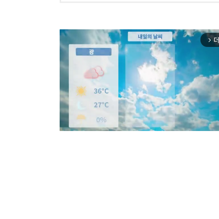
더
arrow_forward_ios
Mut