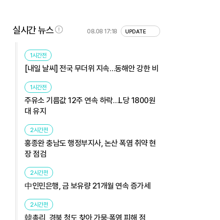
실시간 뉴스
08.08 17:18
UPDATE
1시간전
[내일 날씨] 전국 무더위 지속…동해안 강한 비
1시간전
주유소 기름값 12주 연속 하락…L당 1800원
대 유지
2시간전
홍종완 충남도 행정부지사, 논산 폭염 취약 현
장 점검
2시간전
中인민은행, 금 보유량 21개월 연속 증가세
2시간전
韓총리, 경북 청도 찾아 가뭄·폭염 피해 점