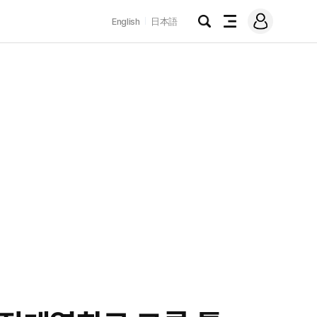
로
English
日本語
그
검
전
인
색
체
메
뉴