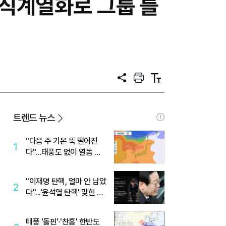
수직계열화로 그룹 틀
공
프
텍
유
린
스
트
트
크
기
트렌드 뉴스
"다음 주 기온 뚝 떨어진
1
다"…태풍도 없이 열돔 박
살 낸 '이것'
"이재명 탄핵, 얼마 안 남았
2
다"...'윤석열 탄핵' 맞힌 무
당, '성지글' 등장
태풍 '돌핀'·'찬홈' 한반도