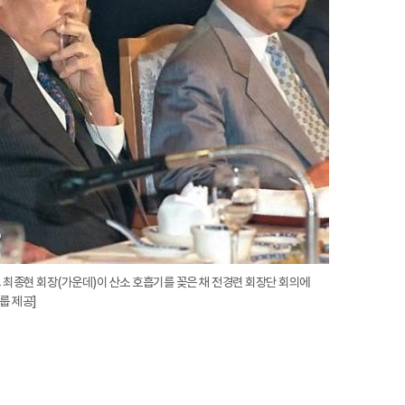
대
 고 최종현 회장(가운데)이 산소 호흡기를 꽂은 채 전경련 회장단 회의에
룹 제공]