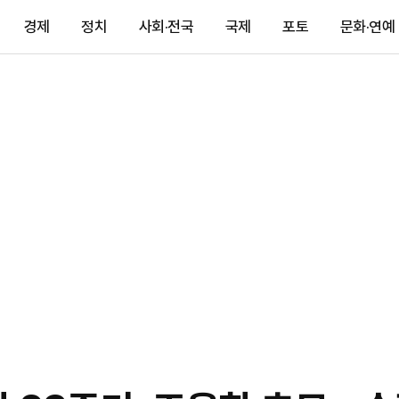
경제
정치
사회·전국
국제
포토
문화·연예