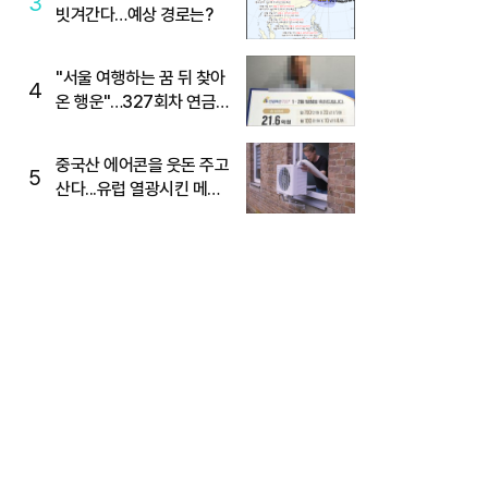
3
빗겨간다…예상 경로는?
"서울 여행하는 꿈 뒤 찾아
4
온 행운"…327회차 연금
복권720+ 당첨번호조회
주목
중국산 에어콘을 웃돈 주고
5
산다...유럽 열광시킨 메이
디