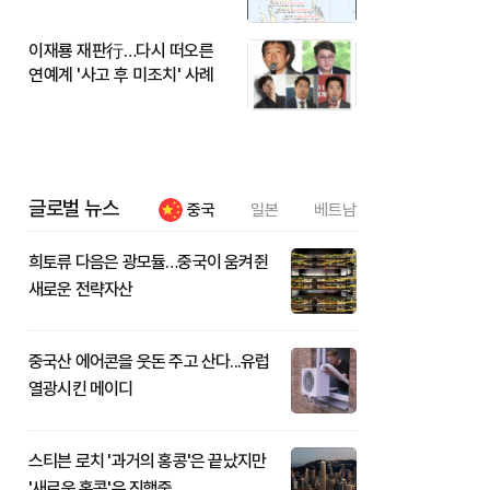
이재룡 재판行…다시 떠오른
연예계 '사고 후 미조치' 사례
글로벌 뉴스
중국
일본
베트남
희토류 다음은 광모듈…중국이 움켜쥔
새로운 전략자산
중국산 에어콘을 웃돈 주고 산다...유럽
열광시킨 메이디
스티븐 로치 '과거의 홍콩'은 끝났지만
'새로운 홍콩'은 진행중