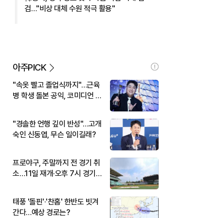
검…"비상 대체 수원 적극 활용"
아주PICK
"속옷 빨고 졸업식까지"…근육
병 학생 돌본 공익, 코미디언 김
규원이었다
"경솔한 언행 깊이 반성"…고개
숙인 신동엽, 무슨 일이길래?
프로야구, 주말까지 전 경기 취
소…11일 재개·오후 7시 경기
시작
태풍 '돌핀'·'찬홈' 한반도 빗겨
간다…예상 경로는?