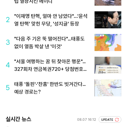
럽 열광시킨 메이디
"이재명 탄핵, 얼마 안 남았다"...'윤석
2
열 탄핵' 맞힌 무당, '성지글' 등장
"다음 주 기온 뚝 떨어진다"…태풍도
3
없이 열돔 박살 낸 '이것'
"서울 여행하는 꿈 뒤 찾아온 행운"…
4
327회차 연금복권720+ 당첨번호조
회 주목
태풍 '돌핀'·'찬홈' 한반도 빗겨간다…
5
예상 경로는?
실시간 뉴스
08.07 16:12
UPDATE