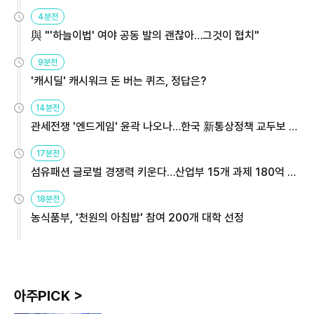
4분전
與 "'하늘이법' 여야 공동 발의 괜찮아…그것이 협치"
9분전
'캐시딜' 캐시워크 돈 버는 퀴즈, 정답은?
14분전
관세전쟁 '엔드게임' 윤곽 나오나…한국 新통상정책 교두보 활
용해야
17분전
섬유패션 글로벌 경쟁력 키운다…산업부 15개 과제 180억 지
원
18분전
농식품부, '천원의 아침밥' 참여 200개 대학 선정
아주PICK >