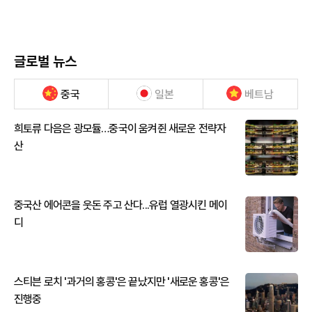
글로벌 뉴스
중국
일본
베트남
희토류 다음은 광모듈…중국이 움켜쥔 새로운 전략자
산
중국산 에어콘을 웃돈 주고 산다...유럽 열광시킨 메이
디
스티븐 로치 '과거의 홍콩'은 끝났지만 '새로운 홍콩'은
진행중