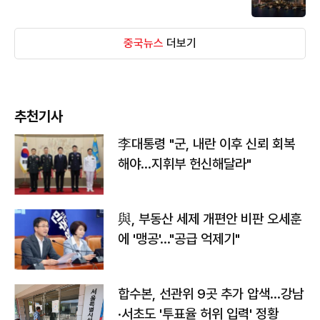
중국뉴스
더보기
추천기사
李대통령 "군, 내란 이후 신뢰 회복
해야…지휘부 헌신해달라"
與, 부동산 세제 개편안 비판 오세훈
에 '맹공'…"공급 억제기"
합수본, 선관위 9곳 추가 압색…강남
·서초도 '투표율 허위 입력' 정황