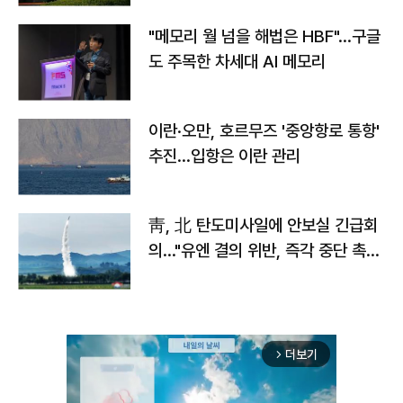
"메모리 월 넘을 해법은 HBF"…구글
도 주목한 차세대 AI 메모리
이란·오만, 호르무즈 '중앙항로 통항'
추진…입항은 이란 관리
靑, 北 탄도미사일에 안보실 긴급회
의…"유엔 결의 위반, 즉각 중단 촉
구"
더보기
arrow_forward_ios