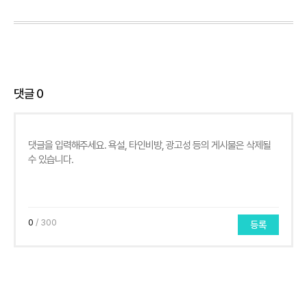
댓글
0
0
/ 300
등록