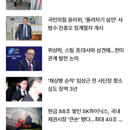
국민의힘 윤리위, '돌려차기 실언' 서
범수·진종오 징계절차 개시
위성락, 스틸 美대사와 상견례…한미
관계 발전 논의
'채상병 순직' 임성근 전 사단장 항소
심도 징역 3년
현금 88조 쌓인 SK하이닉스, 국내
채권시장 '큰손' 됐다…최대 40조 투
자