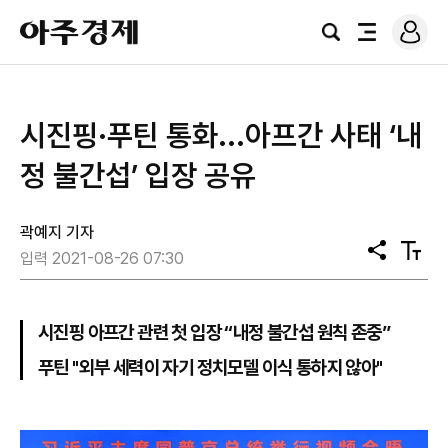
로
아
그
검
전
주
인
색
체
경
메
제
뉴
시진핑·푸틴 통화...아프간 사태 ‘내
정 불간섭’ 입장 공유
곽예지 기자
공
텍
입력 2021-08-26 07:30
유
스
트
크
기
시진핑 아프간 관련 첫 입장 “내정 불간섭 원칙 존중”
푸틴 "외부 세력이 자기 정치모델 이식 통하지 않아"