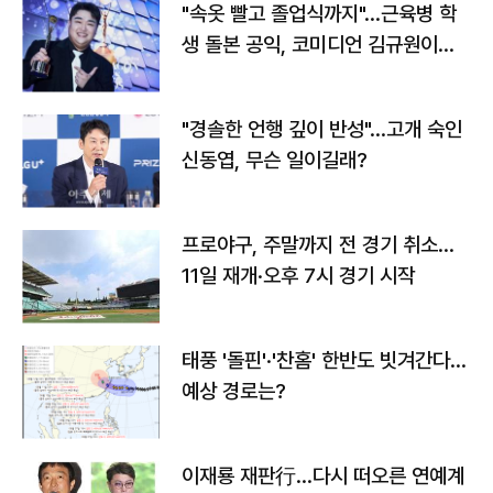
"속옷 빨고 졸업식까지"…근육병 학
생 돌본 공익, 코미디언 김규원이었
다
"경솔한 언행 깊이 반성"…고개 숙인
신동엽, 무슨 일이길래?
프로야구, 주말까지 전 경기 취소…
11일 재개·오후 7시 경기 시작
태풍 '돌핀'·'찬홈' 한반도 빗겨간다…
예상 경로는?
이재룡 재판行…다시 떠오른 연예계