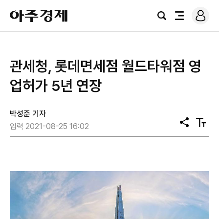
로
아
그
검
전
주
인
색
체
경
메
제
뉴
관세청, 롯데면세점 월드타워점 영
업허가 5년 연장
박성준 기자
공
텍
입력 2021-08-25 16:02
유
스
트
크
기