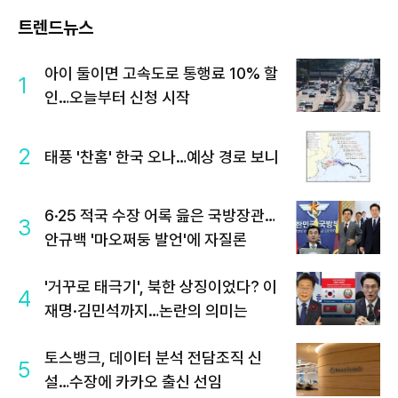
트렌드뉴스
아이 둘이면 고속도로 통행료 10% 할
1
인…오늘부터 신청 시작
2
태풍 '찬홈' 한국 오나…예상 경로 보니
6·25 적국 수장 어록 읊은 국방장관…
3
안규백 '마오쩌둥 발언'에 자질론
'거꾸로 태극기', 북한 상징이었다? 이
4
재명·김민석까지…논란의 의미는
토스뱅크, 데이터 분석 전담조직 신
5
설…수장에 카카오 출신 선임