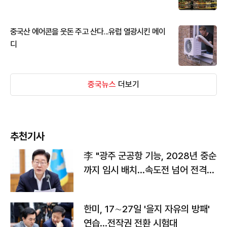
중국산 에어콘을 웃돈 주고 산다...유럽 열광시킨 메이
디
중국뉴스
더보기
추천기사
李 "광주 군공항 기능, 2028년 중순
까지 임시 배치…속도전 넘어 전격
전"
한미, 17∼27일 '을지 자유의 방패'
연습…전작권 전환 시험대