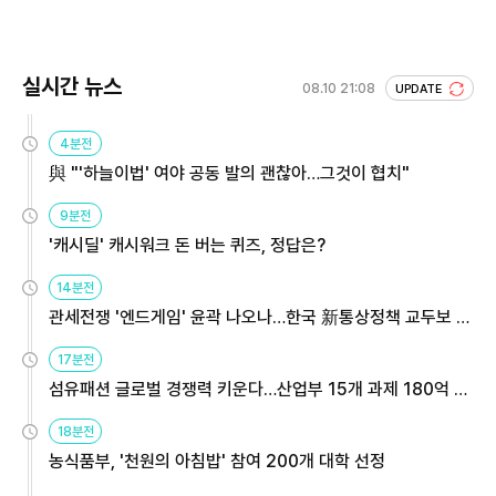
실시간 뉴스
08.10 21:08
UPDATE
4분전
與 "'하늘이법' 여야 공동 발의 괜찮아…그것이 협치"
9분전
'캐시딜' 캐시워크 돈 버는 퀴즈, 정답은?
14분전
관세전쟁 '엔드게임' 윤곽 나오나…한국 新통상정책 교두보 활
용해야
17분전
섬유패션 글로벌 경쟁력 키운다…산업부 15개 과제 180억 지
원
18분전
농식품부, '천원의 아침밥' 참여 200개 대학 선정