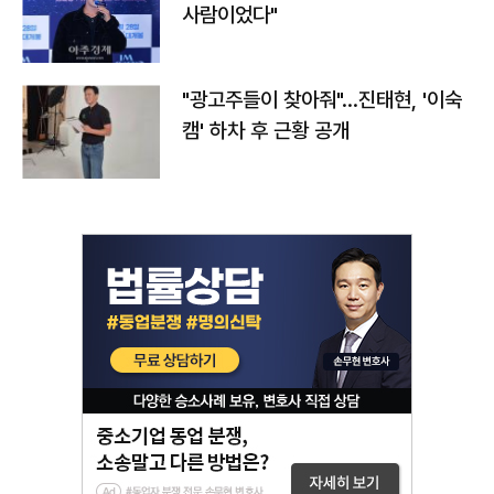
사람이었다"
"광고주들이 찾아줘"…진태현, '이숙
캠' 하차 후 근황 공개