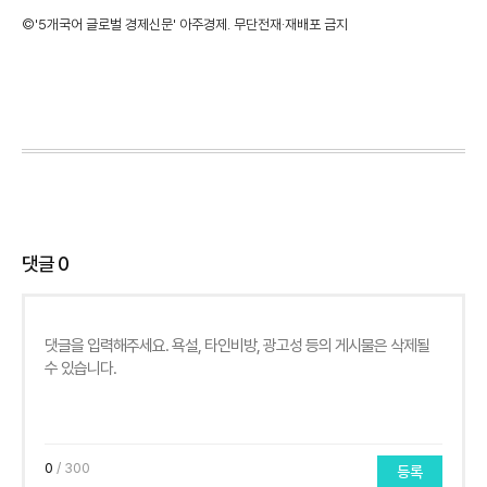
©'5개국어 글로벌 경제신문' 아주경제. 무단전재·재배포 금지
댓글
0
0
/ 300
등록