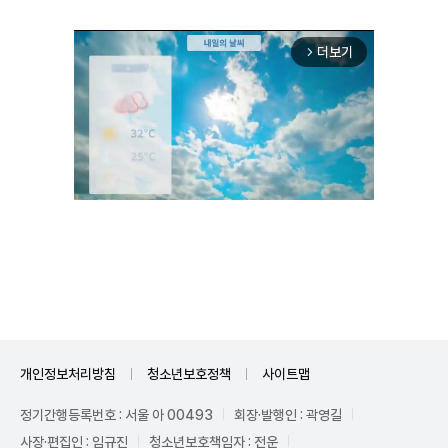
더보기
arrow_forward_ios
Unmute
개인정보처리방침
청소년보호정책
사이트맵
정기간행등록번호 : 서울 아 00493
회장·발행인 : 곽영길
사장·편집인 : 임규진
청소년보호책임자 : 전운