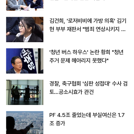
김건희, '로저비비에 가방 의혹' 김기
현 부부 재판서 "범죄 연상시키지 말
라"
'청년 버스 하우스' 논란 황희 "청년
주거 문제 헤아리지 못했다"
경찰, 축구협회 '심판 성접대' 수사 검
토…공소시효가 관건
PF 4.5조 줄었는데 부실여신은 1.7
조 증가