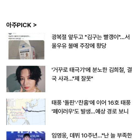
아주PICK >
광복절 앞두고 "김구는 빨갱이"…서
울우유 불매 주장에 황당
'거꾸로 태극기'에 분노한 김희철, 결
국 사과…"제 잘못"
태풍 '돌핀'·'찬홈'에 이어 16호 태풍
'페이러우'도 발생…예상 경로 보니
임영웅, 데뷔 10주년…"난 늘 부족한