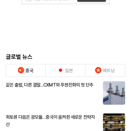
글로벌 뉴스
중국
일본
베트남
같은 출발, 다른 결말...CXMT와 푸젠진화의 첫 단추
희토류 다음은 광모듈…중국이 움켜쥔 새로운 전략자
산