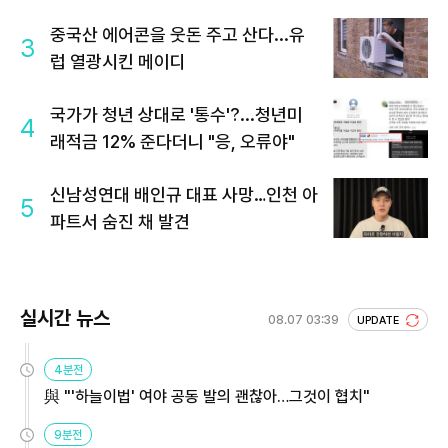
중국산 에어콘을 웃돈 주고 산다...유
3
럽 열광시킨 메이디
국가가 청년 상대로 '통수'?...청년미
4
래적금 12% 준다더니 "응, 오류야"
신남성연대 배인규 대표 사망…인천 아
5
파트서 숨진 채 발견
실시간 뉴스
08.07 03:39
UPDATE
4분전
與 "'하늘이법' 여야 공동 발의 괜찮아…그것이 협치"
9분전