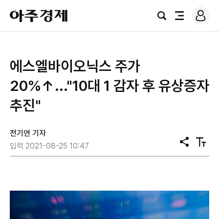
로
아
그
검
전
주
인
색
체
경
메
제
뉴
에스엘바이오닉스 주가
20%↑..."10대 1 감자 후 유상증자
추진"
전기연 기자
공
텍
입력 2021-08-25 10:47
유
스
트
크
기