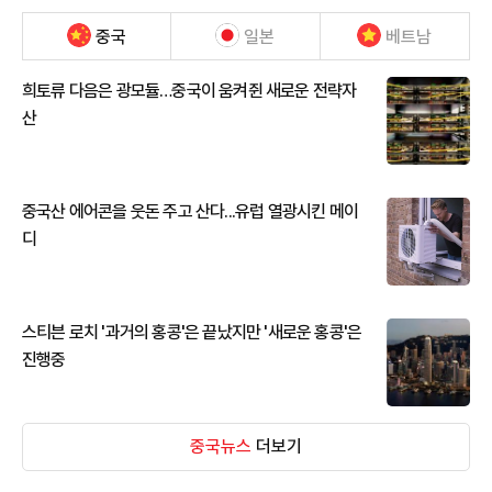
중국
일본
베트남
희토류 다음은 광모듈…중국이 움켜쥔 새로운 전략자
산
중국산 에어콘을 웃돈 주고 산다...유럽 열광시킨 메이
디
스티븐 로치 '과거의 홍콩'은 끝났지만 '새로운 홍콩'은
진행중
중국뉴스
더보기