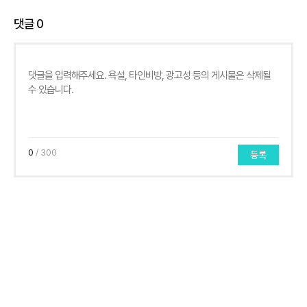
댓글
0
0
/ 300
등록