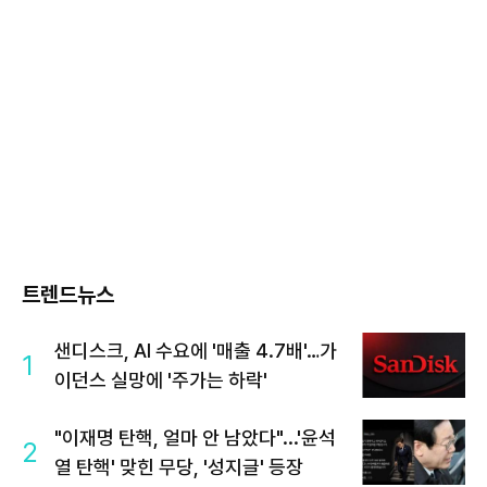
트렌드뉴스
샌디스크, AI 수요에 '매출 4.7배'…가
1
이던스 실망에 '주가는 하락'
"이재명 탄핵, 얼마 안 남았다"...'윤석
2
열 탄핵' 맞힌 무당, '성지글' 등장