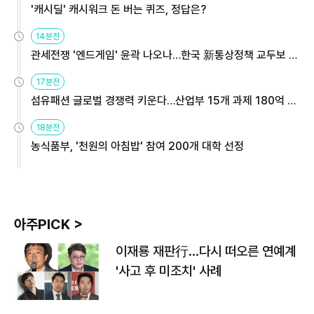
'캐시딜' 캐시워크 돈 버는 퀴즈, 정답은?
14분전
관세전쟁 '엔드게임' 윤곽 나오나…한국 新통상정책 교두보 활
용해야
17분전
섬유패션 글로벌 경쟁력 키운다…산업부 15개 과제 180억 지
원
18분전
농식품부, '천원의 아침밥' 참여 200개 대학 선정
아주PICK >
이재룡 재판行…다시 떠오른 연예계
'사고 후 미조치' 사례