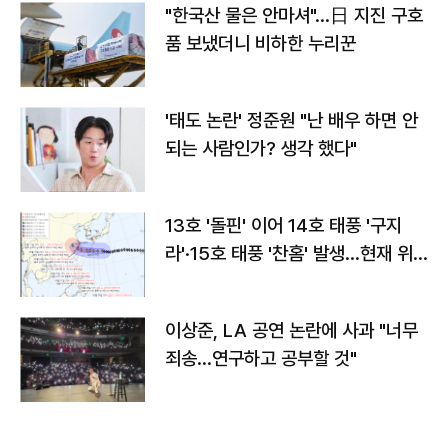
"한국산 물은 안마셔"…日 지진 구호
품 보냈더니 비하한 누리꾼
'태도 논란' 정준원 "난 배우 하면 안
되는 사람인가? 생각 했다"
13호 '돌핀' 이어 14호 태풍 '구지
라'·15호 태풍 '찬홈' 발생…현재 위
치와 이동경로는?
이상준, LA 공연 논란에 사과 "너무
죄송…연구하고 공부할 것"