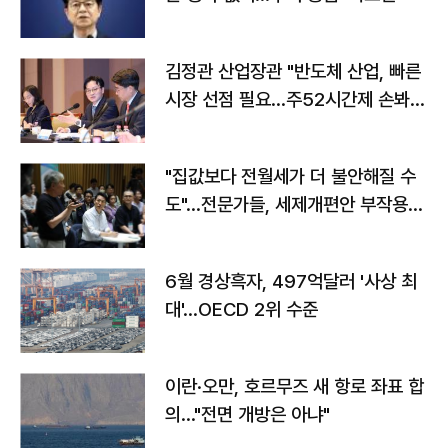
김정관 산업장관 "반도체 산업, 빠른
시장 선점 필요…주52시간제 손봐
야"
"집값보다 전월세가 더 불안해질 수
도"…전문가들, 세제개편안 부작용
우려
6월 경상흑자, 497억달러 '사상 최
대'…OECD 2위 수준
이란·오만, 호르무즈 새 항로 좌표 합
의…"전면 개방은 아냐"