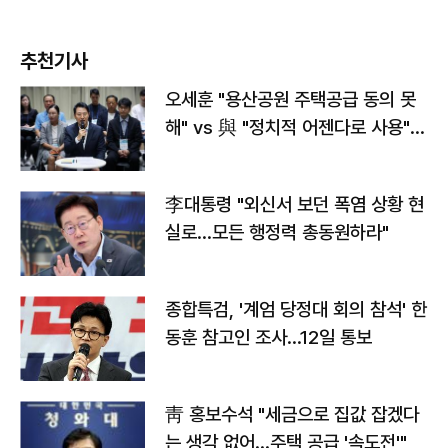
추천기사
오세훈 "용산공원 주택공급 동의 못
해" vs 與 "정치적 어젠다로 사용"
맞불
李대통령 "외신서 보던 폭염 상황 현
실로…모든 행정력 총동원하라"
종합특검, '계엄 당정대 회의 참석' 한
동훈 참고인 조사...12일 통보
靑 홍보수석 "세금으로 집값 잡겠다
는 생각 없어…주택 공급 '속도전'"