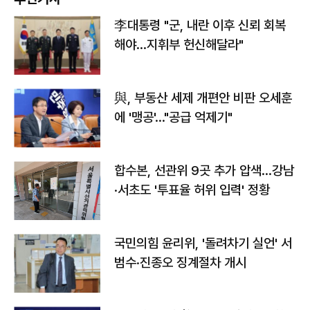
李대통령 "군, 내란 이후 신뢰 회복
해야…지휘부 헌신해달라"
與, 부동산 세제 개편안 비판 오세훈
에 '맹공'…"공급 억제기"
합수본, 선관위 9곳 추가 압색…강남
·서초도 '투표율 허위 입력' 정황
국민의힘 윤리위, '돌려차기 실언' 서
범수·진종오 징계절차 개시