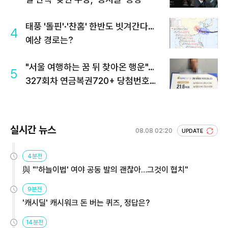
태풍 '돌핀'·'찬홈' 한반도 빗겨간다…
4
예상 경로는?
"서울 여행하는 꿈 뒤 찾아온 행운"…
5
327회차 연금복권720+ 당첨번호조
회 주목
실시간 뉴스
08.08 02:20
UPDATE
4분전
與 "'하늘이법' 여야 공동 발의 괜찮아…그것이 협치"
9분전
'캐시딜' 캐시워크 돈 버는 퀴즈, 정답은?
14분전