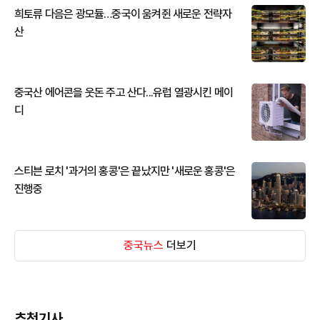
희토류 다음은 광모듈…중국이 움켜쥔 새로운 전략자
산
중국산 에어콘을 웃돈 주고 산다...유럽 열광시킨 메이
디
스티븐 로치 '과거의 홍콩'은 끝났지만 '새로운 홍콩'은
진행중
중국뉴스
더보기
추천기사