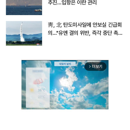
추진…입항은 이란 관리
靑, 北 탄도미사일에 안보실 긴급회
의…"유엔 결의 위반, 즉각 중단 촉
구"
더보기
arrow_forward_ios
Mute