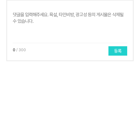
0
/ 300
등록