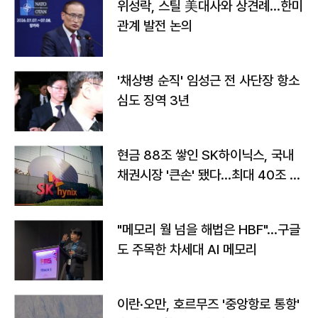
위성락, 스틸 美대사와 상견례…한미
관계 발전 논의
'채상병 순직' 임성근 전 사단장 항소
심도 징역 3년
현금 88조 쌓인 SK하이닉스, 국내
채권시장 '큰손' 됐다…최대 40조 투
자
"메모리 월 넘을 해법은 HBF"…구글
도 주목한 차세대 AI 메모리
이란·오만, 호르무즈 '중앙항로 통항'