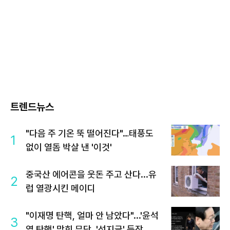
트렌드뉴스
"다음 주 기온 뚝 떨어진다"…태풍도
1
없이 열돔 박살 낸 '이것'
중국산 에어콘을 웃돈 주고 산다...유
2
럽 열광시킨 메이디
"이재명 탄핵, 얼마 안 남았다"...'윤석
3
열 탄핵' 맞힌 무당, '성지글' 등장