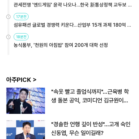
관세전쟁 '엔드게임' 윤곽 나오나…한국 新통상정책 교두보 활
용해야
17분전
섬유패션 글로벌 경쟁력 키운다…산업부 15개 과제 180억 지
원
18분전
농식품부, '천원의 아침밥' 참여 200개 대학 선정
아주PICK >
"속옷 빨고 졸업식까지"…근육병 학
생 돌본 공익, 코미디언 김규원이었
다
"경솔한 언행 깊이 반성"…고개 숙인
신동엽, 무슨 일이길래?