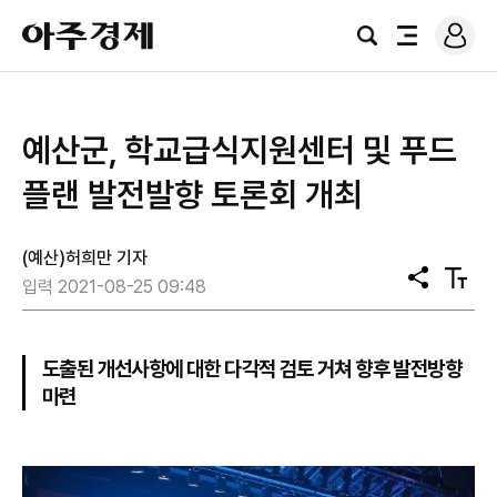
로
아
그
검
전
주
인
색
체
경
메
제
뉴
예산군, 학교급식지원센터 및 푸드
플랜 발전발향 토론회 개최
(예산)허희만 기자
공
텍
입력 2021-08-25 09:48
유
스
트
크
기
도출된 개선사항에 대한 다각적 검토 거쳐 향후 발전방향
마련