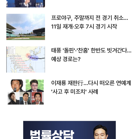
프로야구, 주말까지 전 경기 취소…
11일 재개·오후 7시 경기 시작
태풍 '돌핀'·'찬홈' 한반도 빗겨간다…
예상 경로는?
이재룡 재판行…다시 떠오른 연예계
'사고 후 미조치' 사례