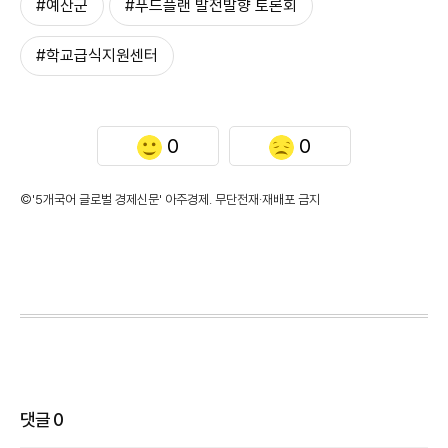
#예산군
#푸드플랜 발전발향 토론회
#학교급식지원센터
0
0
©'5개국어 글로벌 경제신문' 아주경제. 무단전재·재배포 금지
댓글
0