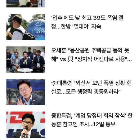
타는 코스피
'입추'에도 낮 최고 39도 폭염 절
정…한밤 '열대야' 지속
오세훈 "용산공원 주택공급 동의 못
해" vs 與 "정치적 어젠다로 사용"
맞불
李대통령 "외신서 보던 폭염 상황 현
실로…모든 행정력 총동원하라"
종합특검, '계엄 당정대 회의 참석' 한
동훈 참고인 조사...12일 통보