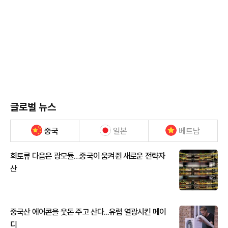
글로벌 뉴스
중국
일본
베트남
희토류 다음은 광모듈…중국이 움켜쥔 새로운 전략자
산
중국산 에어콘을 웃돈 주고 산다...유럽 열광시킨 메이
디