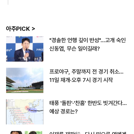
아주PICK >
"경솔한 언행 깊이 반성"…고개 숙인
신동엽, 무슨 일이길래?
프로야구, 주말까지 전 경기 취소…
11일 재개·오후 7시 경기 시작
태풍 '돌핀'·'찬홈' 한반도 빗겨간다…
예상 경로는?