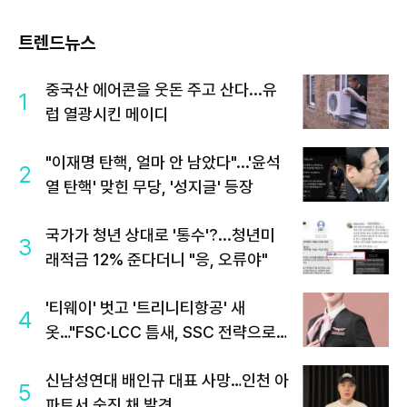
트렌드뉴스
중국산 에어콘을 웃돈 주고 산다...유
1
럽 열광시킨 메이디
"이재명 탄핵, 얼마 안 남았다"...'윤석
2
열 탄핵' 맞힌 무당, '성지글' 등장
국가가 청년 상대로 '통수'?...청년미
3
래적금 12% 준다더니 "응, 오류야"
'티웨이' 벗고 '트리니티항공' 새
4
옷…"FSC·LCC 틈새, SSC 전략으로
공략"
신남성연대 배인규 대표 사망…인천 아
5
파트서 숨진 채 발견