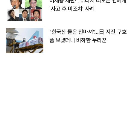
이재룡 재판行…다시 떠오른 연예계
'사고 후 미조치' 사례
"한국산 물은 안마셔"…日 지진 구호
품 보냈더니 비하한 누리꾼