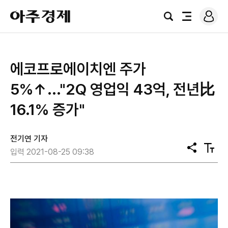
로
아
그
검
전
주
인
색
체
경
메
제
뉴
에코프로에이치엔 주가
5%↑..."2Q 영업익 43억, 전년比
16.1% 증가"
전기연 기자
공
텍
입력 2021-08-25 09:38
유
스
트
크
기