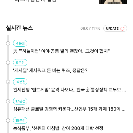
실시간 뉴스
08.07 11:46
UPDATE
4분전
與 "'하늘이법' 여야 공동 발의 괜찮아…그것이 협치"
9분전
'캐시딜' 캐시워크 돈 버는 퀴즈, 정답은?
14분전
관세전쟁 '엔드게임' 윤곽 나오나…한국 新통상정책 교두보 활
용해야
17분전
섬유패션 글로벌 경쟁력 키운다…산업부 15개 과제 180억 지
원
18분전
농식품부, '천원의 아침밥' 참여 200개 대학 선정