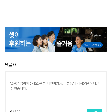
댓글
0
0
/ 300