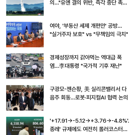
의…"유엔 결의 위반, 즉각 중단 촉
구"
여야, '부동산 세제 개편안' 공방…
"실거주자 보호" vs "무책임의 극치"
경제성장까지 갉아먹는 역대급 폭
염…李대통령 "국가적 기후 재난"
구광모-젠슨황, 美 실리콘밸리서 다
음주 회동…로봇·피지컬AI 협력 논의
'+17.91→-5.12→+3.76→-4.8%'…'
종레' 규제에도 여전히 롤러코스터