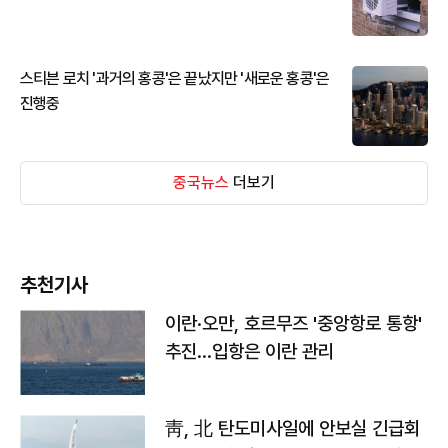
스티븐 로치 '과거의 홍콩'은 끝났지만 '새로운 홍콩'은
진행중
중국뉴스
더보기
추천기사
이란·오만, 호르무즈 '중앙항로 통항'
추진…입항은 이란 관리
靑, 北 탄도미사일에 안보실 긴급회