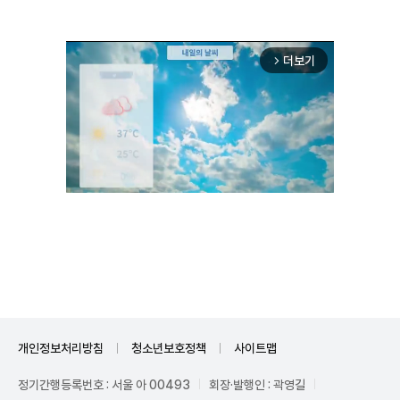
더보기
arrow_forward_ios
Unmute
개인정보처리방침
청소년보호정책
사이트맵
정기간행등록번호 : 서울 아 00493
회장·발행인 : 곽영길