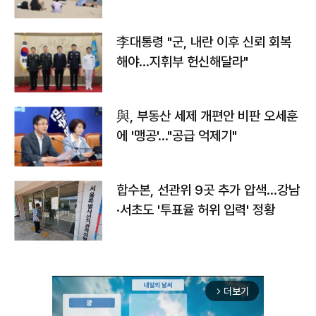
李대통령 "군, 내란 이후 신뢰 회복
해야…지휘부 헌신해달라"
與, 부동산 세제 개편안 비판 오세훈
에 '맹공'…"공급 억제기"
합수본, 선관위 9곳 추가 압색…강남
·서초도 '투표율 허위 입력' 정황
더보기
arrow_forward_ios