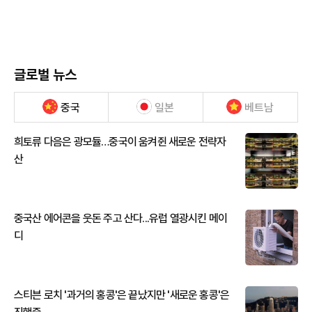
글로벌 뉴스
중국
일본
베트남
희토류 다음은 광모듈…중국이 움켜쥔 새로운 전략자
산
중국산 에어콘을 웃돈 주고 산다...유럽 열광시킨 메이
디
스티븐 로치 '과거의 홍콩'은 끝났지만 '새로운 홍콩'은