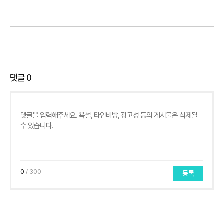
댓글
0
0
/ 300
등록