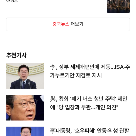
진행중
중국뉴스
더보기
추천기사
李, 정부 세제개편안에 제동…ISA·주
가누르기안 재검토 지시
與, 황희 '폐기 버스 청년 주택' 제안
에 "당 입장과 무관…개인 의견"
李대통령, '호우피해' 안동·의성 관할