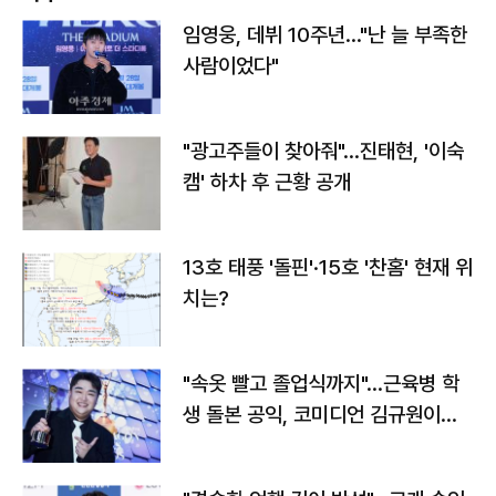
임영웅, 데뷔 10주년…"난 늘 부족한
사람이었다"
"광고주들이 찾아줘"…진태현, '이숙
캠' 하차 후 근황 공개
13호 태풍 '돌핀'·15호 '찬홈' 현재 위
치는?
"속옷 빨고 졸업식까지"…근육병 학
생 돌본 공익, 코미디언 김규원이었
다