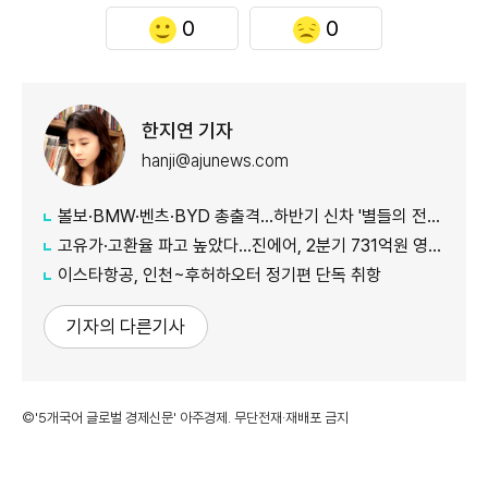
0
0
한지연 기자
hanji@ajunews.com
볼보·BMW·벤츠·BYD 총출격...하반기 신차 '별들의 전쟁'
고유가·고환율 파고 높았다…진에어, 2분기 731억원 영업적자
이스타항공, 인천~후허하오터 정기편 단독 취항
기자의 다른기사
©'5개국어 글로벌 경제신문' 아주경제. 무단전재·재배포 금지