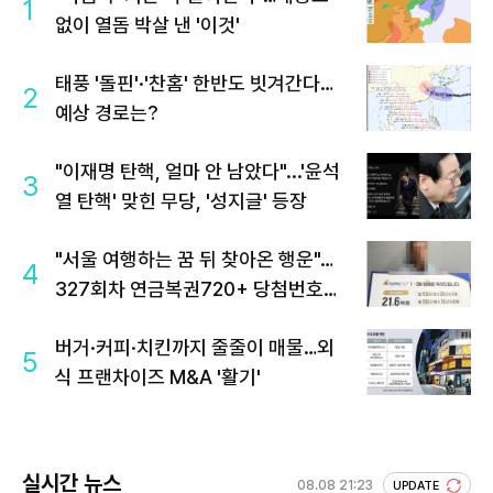
1
없이 열돔 박살 낸 '이것'
태풍 '돌핀'·'찬홈' 한반도 빗겨간다…
2
예상 경로는?
"이재명 탄핵, 얼마 안 남았다"...'윤석
3
열 탄핵' 맞힌 무당, '성지글' 등장
"서울 여행하는 꿈 뒤 찾아온 행운"…
4
327회차 연금복권720+ 당첨번호조
회 주목
버거·커피·치킨까지 줄줄이 매물…외
5
식 프랜차이즈 M&A '활기'
실시간 뉴스
08.08 21:23
UPDATE