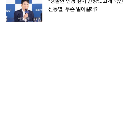
"경솔한 언행 깊이 반성"…고개 숙인
신동엽, 무슨 일이길래?