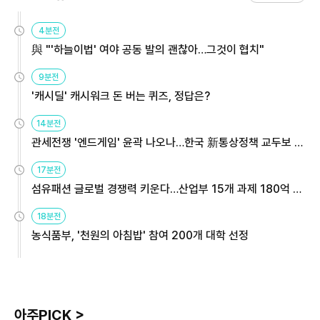
4분전
與 "'하늘이법' 여야 공동 발의 괜찮아…그것이 협치"
9분전
'캐시딜' 캐시워크 돈 버는 퀴즈, 정답은?
14분전
관세전쟁 '엔드게임' 윤곽 나오나…한국 新통상정책 교두보 활
용해야
17분전
섬유패션 글로벌 경쟁력 키운다…산업부 15개 과제 180억 지
원
18분전
농식품부, '천원의 아침밥' 참여 200개 대학 선정
아주PICK >