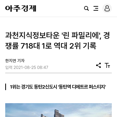
로
아
그
검
전
주
인
색
체
경
메
제
뉴
과천지식정보타운 '린 파밀리에', 경
쟁률 718대 1로 역대 2위 기록
한지연 기자
공
텍
입력 2021-08-25 08:47
유
스
트
크
기
1위는 경기도 동탄2신도시 '동탄역 디에트르 퍼스티지'