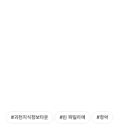
#과천지식정보타운
#린 파밀리에
#청약