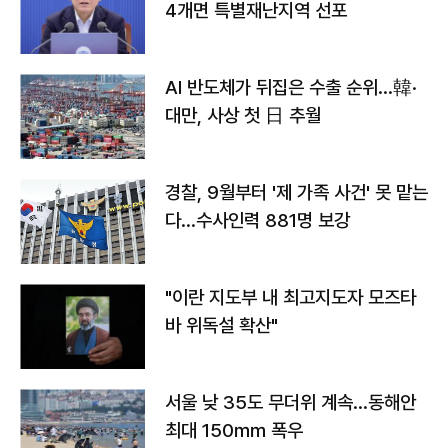
4개면 특별재난지역 선포
AI 반도체가 뒤집은 수출 순위…韓·
대만, 사상 첫 日 추월
경찰, 9월부터 '제 가족 사건' 못 맡는
다…수사인력 881명 보강
"이란 지도부 내 최고지도자 모즈타
바 위독설 확산"
서울 낮 35도 무더위 계속…동해안
최대 150㎜ 폭우