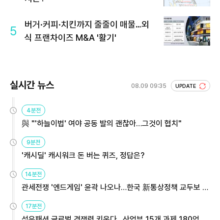
버거·커피·치킨까지 줄줄이 매물…외
5
식 프랜차이즈 M&A '활기'
실시간 뉴스
08.09 09:35
UPDATE
4분전
與 "'하늘이법' 여야 공동 발의 괜찮아…그것이 협치"
9분전
'캐시딜' 캐시워크 돈 버는 퀴즈, 정답은?
14분전
관세전쟁 '엔드게임' 윤곽 나오나…한국 新통상정책 교두보 활
용해야
17분전
섬유패션 글로벌 경쟁력 키운다…산업부 15개 과제 180억 지