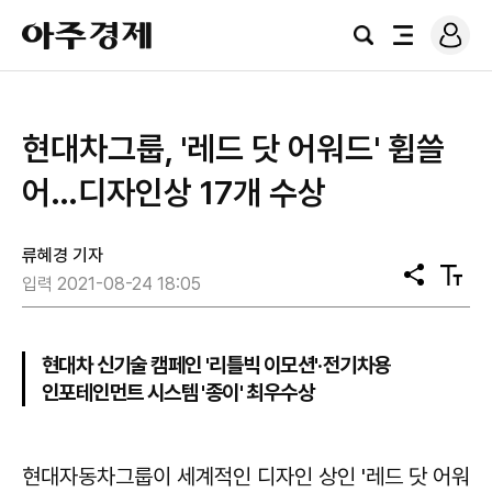
로
아
그
검
전
주
인
색
체
경
메
제
뉴
현대차그룹, '레드 닷 어워드' 휩쓸
어…디자인상 17개 수상
류혜경 기자
공
텍
입력 2021-08-24 18:05
유
스
트
크
기
현대차 신기술 캠페인 '리틀빅 이모션'·전기차용
인포테인먼트 시스템 '종이' 최우수상
현대자동차그룹이 세계적인 디자인 상인 '레드 닷 어워