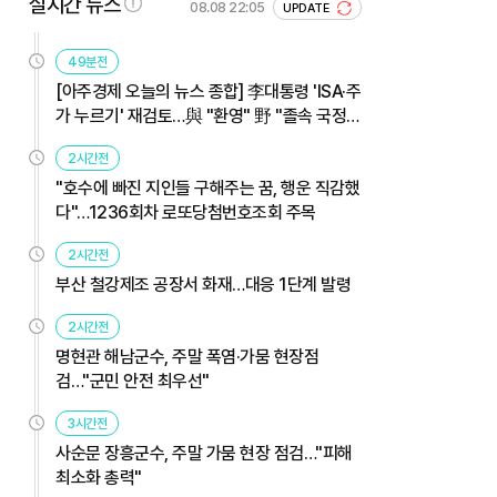
실시간 뉴스
08.08 22:05
UPDATE
49분전
[아주경제 오늘의 뉴스 종합] 李대통령 'ISA·주
가 누르기' 재검토…與 "환영" 野 "졸속 국정"
外
2시간전
"호수에 빠진 지인들 구해주는 꿈, 행운 직감했
다"…1236회차 로또당첨번호조회 주목
2시간전
부산 철강제조 공장서 화재…대응 1단계 발령
2시간전
명현관 해남군수, 주말 폭염·가뭄 현장점
검…"군민 안전 최우선"
3시간전
사순문 장흥군수, 주말 가뭄 현장 점검…"피해
최소화 총력"