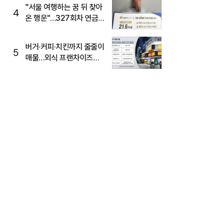
"서울 여행하는 꿈 뒤 찾아
4
온 행운"…327회차 연금
복권720+ 당첨번호조회
주목
버거·커피·치킨까지 줄줄이
5
매물…외식 프랜차이즈
M&A '활기'