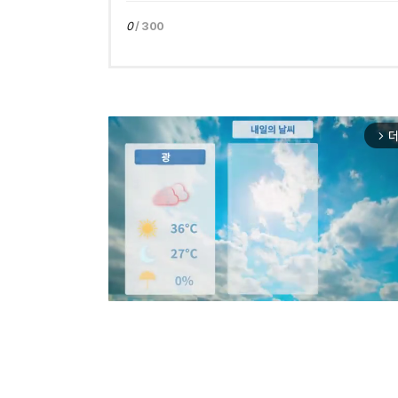
0
/ 300
더
arrow_forward_ios
Mut