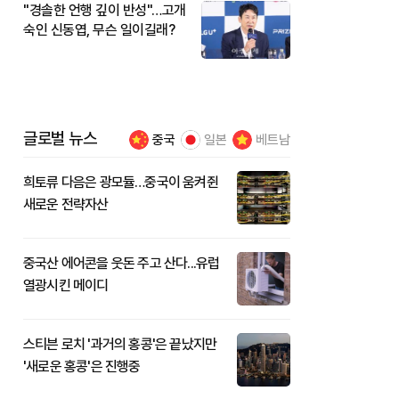
"경솔한 언행 깊이 반성"…고개
숙인 신동엽, 무슨 일이길래?
글로벌 뉴스
중국
일본
베트남
희토류 다음은 광모듈…중국이 움켜쥔
새로운 전략자산
중국산 에어콘을 웃돈 주고 산다...유럽
열광시킨 메이디
스티븐 로치 '과거의 홍콩'은 끝났지만
'새로운 홍콩'은 진행중