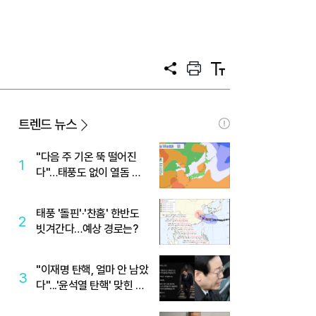
공
프
텍
유
린
스
트
트
크
기
트렌드 뉴스
"다음 주 기온 뚝 떨어진
1
다"…태풍도 없이 열돔 박
살 낸 '이것'
태풍 '돌핀'·'찬홈' 한반도
2
빗겨간다…예상 경로는?
"이재명 탄핵, 얼마 안 남았
3
다"...'윤석열 탄핵' 맞힌 무
당, '성지글' 등장