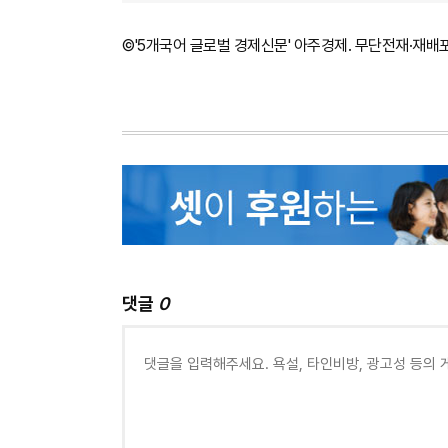
©'5개국어 글로벌 경제신문' 아주경제. 무단전재·재배
댓글
0