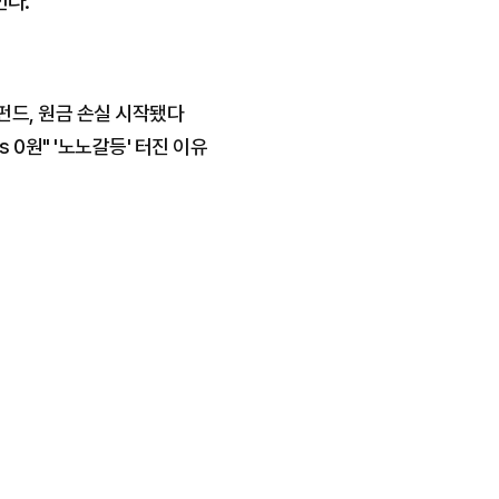
힌다.
펀드, 원금 손실 시작됐다
s 0원" '노노갈등' 터진 이유