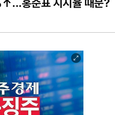
↑...홍준표 지지율 때문?
이
미
지
확
대