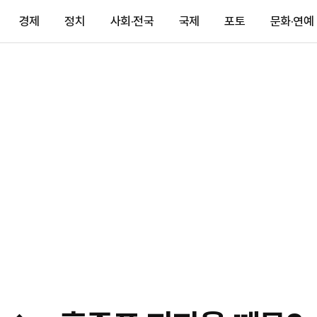
경제
정치
사회·전국
국제
포토
문화·연예