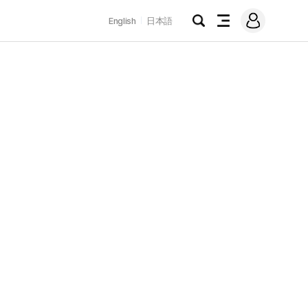
로
English
日本語
그
검
전
인
색
체
메
뉴