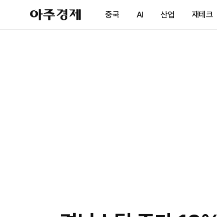
아
중국
AI
산업
재테크
주
경
제