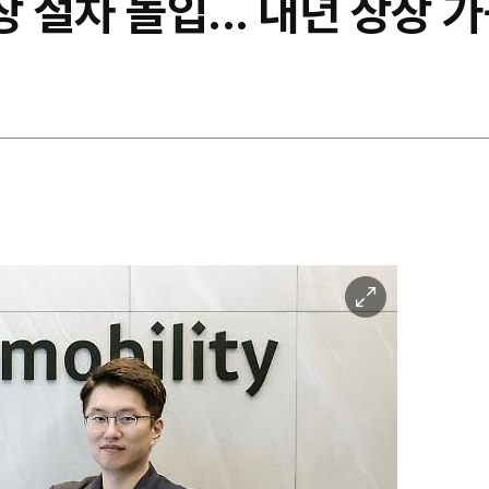
절차 돌입... 내년 상장 
이
미
지
확
대