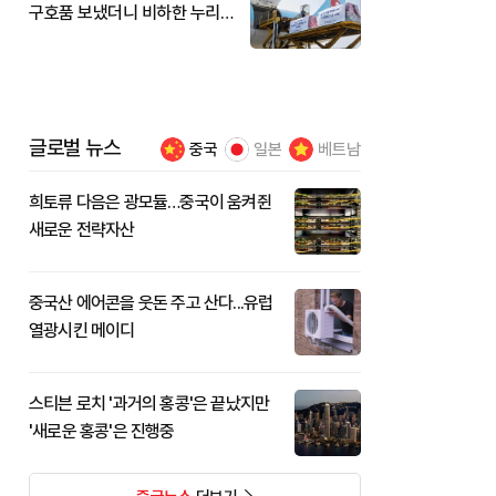
구호품 보냈더니 비하한 누리
꾼
글로벌 뉴스
중국
일본
베트남
희토류 다음은 광모듈…중국이 움켜쥔
새로운 전략자산
중국산 에어콘을 웃돈 주고 산다...유럽
열광시킨 메이디
스티븐 로치 '과거의 홍콩'은 끝났지만
'새로운 홍콩'은 진행중