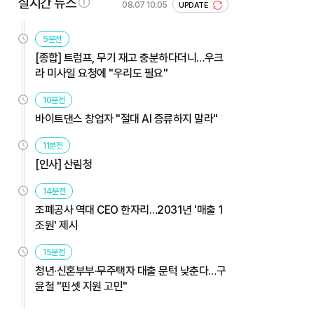
실시간 뉴스
08.07 10:05
UPDATE
5분전
[종합] 트럼프, 무기 재고 충분하다더니…우크
라 미사일 요청에 "우리도 필요"
10분전
바이트댄스 창업자 "절대 AI 증류하지 말라"
11분전
[인사] 산림청
14분전
조폐공사 역대 CEO 한자리…2031년 '매출 1
조원' 제시
15분전
청년·신혼부부·무주택자 대출 문턱 낮춘다…구
윤철 "핀셋 지원 고민"