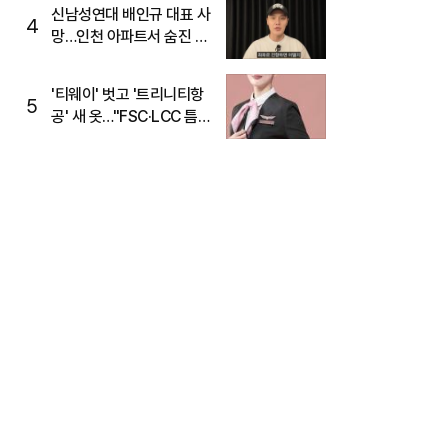
신남성연대 배인규 대표 사
4
망…인천 아파트서 숨진 채
발견
'티웨이' 벗고 '트리니티항
5
공' 새 옷…"FSC·LCC 틈
새, SSC 전략으로 공략"