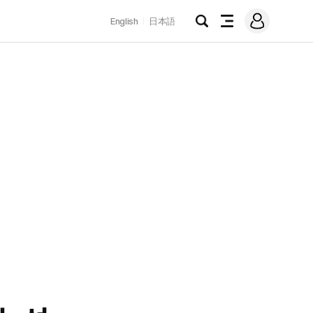
로
English
日本語
그
검
전
인
색
체
메
뉴