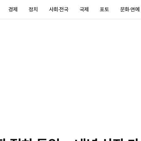
경제
정치
사회·전국
국제
포토
문화·연예