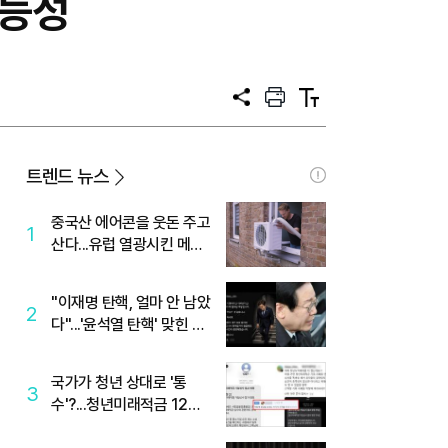
가능성
공
프
텍
유
린
스
트
트
크
기
트렌드 뉴스
중국산 에어콘을 웃돈 주고
1
산다...유럽 열광시킨 메이
디
"이재명 탄핵, 얼마 안 남았
2
다"...'윤석열 탄핵' 맞힌 무
당, '성지글' 등장
국가가 청년 상대로 '통
3
수'?...청년미래적금 12%
준다더니 "응, 오류야"