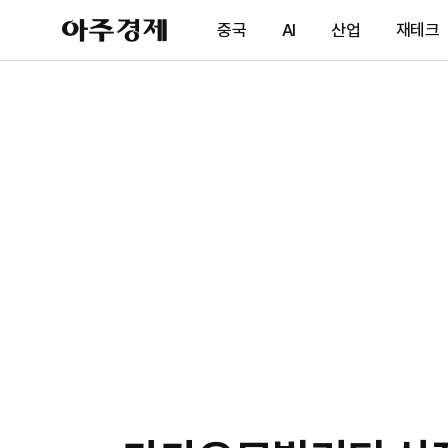
아
중국
AI
산업
재테크
주
경
제