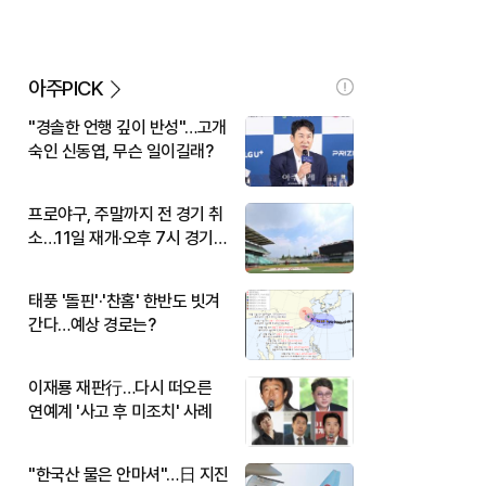
아주PICK
"경솔한 언행 깊이 반성"…고개
숙인 신동엽, 무슨 일이길래?
프로야구, 주말까지 전 경기 취
소…11일 재개·오후 7시 경기
시작
태풍 '돌핀'·'찬홈' 한반도 빗겨
간다…예상 경로는?
이재룡 재판行…다시 떠오른
연예계 '사고 후 미조치' 사례
"한국산 물은 안마셔"…日 지진