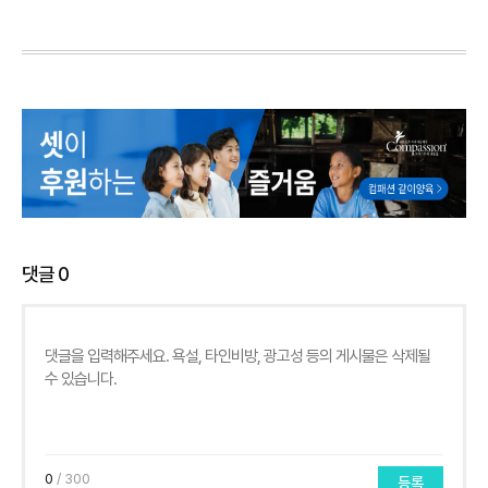
댓글
0
0
/ 300
등록