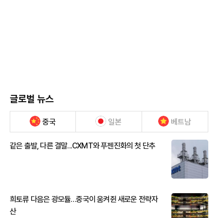
글로벌 뉴스
중국
일본
베트남
같은 출발, 다른 결말...CXMT와 푸젠진화의 첫 단추
희토류 다음은 광모듈…중국이 움켜쥔 새로운 전략자
산