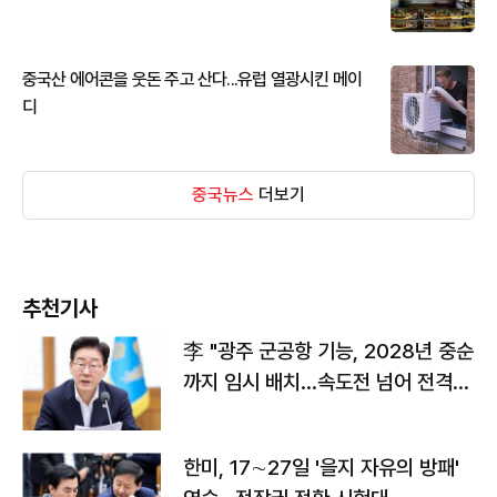
중국산 에어콘을 웃돈 주고 산다...유럽 열광시킨 메이
디
중국뉴스
더보기
추천기사
李 "광주 군공항 기능, 2028년 중순
까지 임시 배치…속도전 넘어 전격
전"
한미, 17∼27일 '을지 자유의 방패'