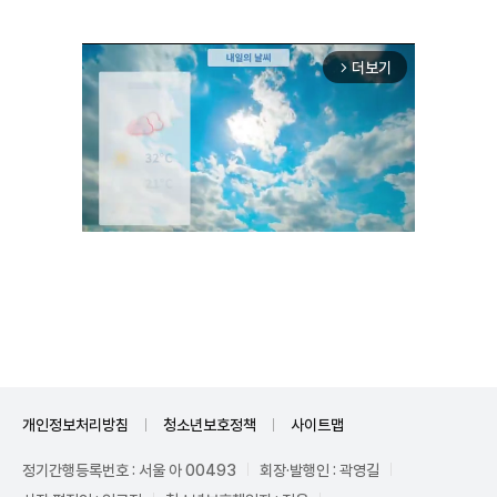
더보기
arrow_forward_ios
Mute
개인정보처리방침
청소년보호정책
사이트맵
정기간행등록번호 : 서울 아 00493
회장·발행인 : 곽영길