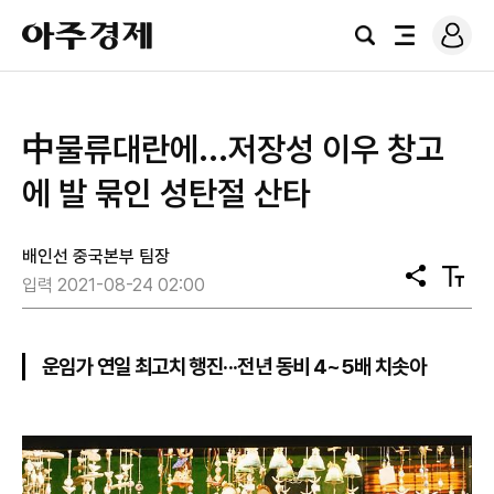
로
아
그
검
전
주
인
색
체
경
메
제
뉴
中물류대란에...저장성 이우 창고
에 발 묶인 성탄절 산타
배인선 중국본부 팀장
공
텍
입력 2021-08-24 02:00
유
스
트
크
기
운임가 연일 최고치 행진···전년 동비 4~5배 치솟아