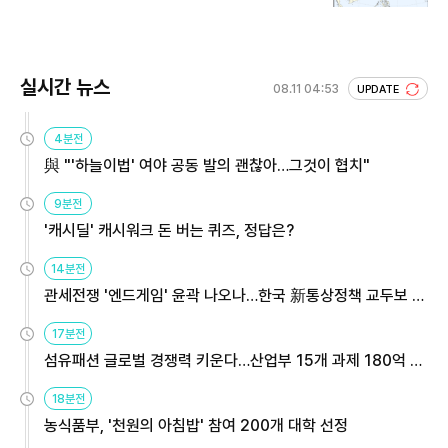
실시간 뉴스
08.11 04:53
UPDATE
4분전
與 "'하늘이법' 여야 공동 발의 괜찮아…그것이 협치"
9분전
'캐시딜' 캐시워크 돈 버는 퀴즈, 정답은?
14분전
관세전쟁 '엔드게임' 윤곽 나오나…한국 新통상정책 교두보 활
용해야
17분전
섬유패션 글로벌 경쟁력 키운다…산업부 15개 과제 180억 지
원
18분전
농식품부, '천원의 아침밥' 참여 200개 대학 선정