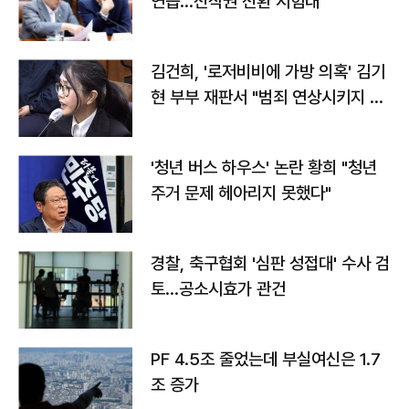
연습…전작권 전환 시험대
김건희, '로저비비에 가방 의혹' 김기
현 부부 재판서 "범죄 연상시키지 말
라"
'청년 버스 하우스' 논란 황희 "청년
주거 문제 헤아리지 못했다"
경찰, 축구협회 '심판 성접대' 수사 검
토…공소시효가 관건
PF 4.5조 줄었는데 부실여신은 1.7
조 증가