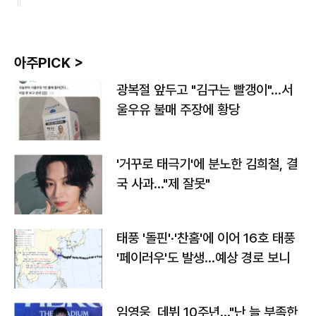
아주PICK >
광복절 앞두고 "김구는 빨갱이"…서
울우유 불매 주장에 황당
'거꾸로 태극기'에 분노한 김희철, 결
국 사과…"제 잘못"
태풍 '돌핀'·'찬홈'에 이어 16호 태풍
'페이러우'도 발생…예상 경로 보니
임영웅, 데뷔 10주년…"난 늘 부족한