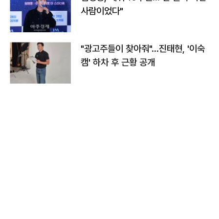
사람이었다"
"광고주들이 찾아줘"…진태현, '이숙
캠' 하차 후 근황 공개