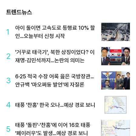
트렌드뉴스
아이 둘이면 고속도로 통행료 10% 할
1
인…오늘부터 신청 시작
'거꾸로 태극기', 북한 상징이었다? 이
2
재명·김민석까지…논란의 의미는
6·25 적국 수장 어록 읊은 국방장관…
3
안규백 '마오쩌둥 발언'에 자질론
4
태풍 '찬홈' 한국 오나…예상 경로 보니
태풍 '돌핀'·'찬홈'에 이어 16호 태풍
5
'페이러우'도 발생…예상 경로 보니