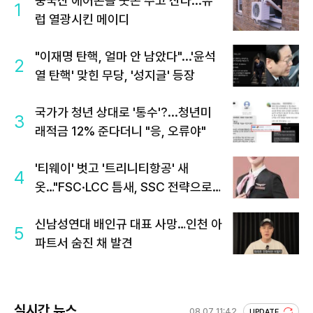
중국산 에어콘을 웃돈 주고 산다...유
1
럽 열광시킨 메이디
"이재명 탄핵, 얼마 안 남았다"...'윤석
2
열 탄핵' 맞힌 무당, '성지글' 등장
국가가 청년 상대로 '통수'?...청년미
3
래적금 12% 준다더니 "응, 오류야"
'티웨이' 벗고 '트리니티항공' 새
4
옷…"FSC·LCC 틈새, SSC 전략으로
공략"
신남성연대 배인규 대표 사망…인천 아
5
파트서 숨진 채 발견
실시간 뉴스
08.07 11:42
UPDATE