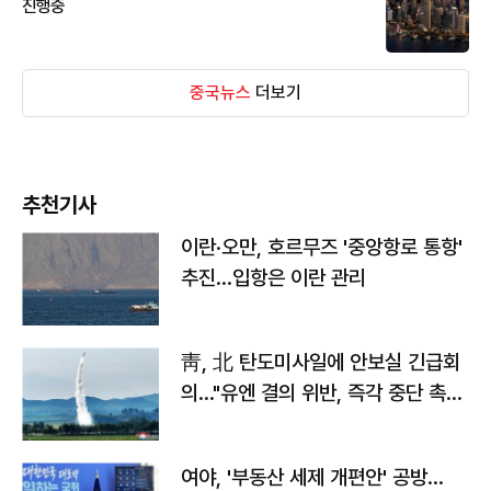
진행중
중국뉴스
더보기
추천기사
이란·오만, 호르무즈 '중앙항로 통항'
추진…입항은 이란 관리
靑, 北 탄도미사일에 안보실 긴급회
의…"유엔 결의 위반, 즉각 중단 촉
구"
여야, '부동산 세제 개편안' 공방…