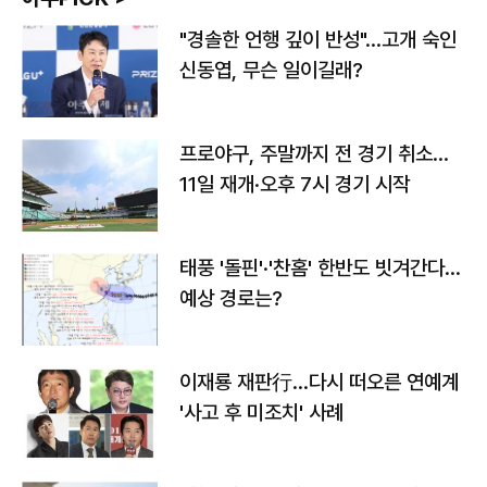
"경솔한 언행 깊이 반성"…고개 숙인
신동엽, 무슨 일이길래?
프로야구, 주말까지 전 경기 취소…
11일 재개·오후 7시 경기 시작
태풍 '돌핀'·'찬홈' 한반도 빗겨간다…
예상 경로는?
이재룡 재판行…다시 떠오른 연예계
'사고 후 미조치' 사례