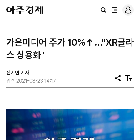
로
아
그
검
전
주
인
색
체
경
메
제
뉴
가온미디어 주가 10%↑..."XR글라
스 상용화"
전기연 기자
공
텍
입력 2021-08-23 14:17
유
스
트
크
기