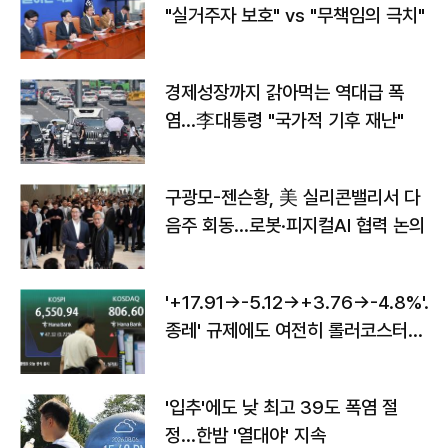
"실거주자 보호" vs "무책임의 극치"
경제성장까지 갉아먹는 역대급 폭
염…李대통령 "국가적 기후 재난"
구광모-젠슨황, 美 실리콘밸리서 다
음주 회동…로봇·피지컬AI 협력 논의
'+17.91→-5.12→+3.76→-4.8%'…'
종레' 규제에도 여전히 롤러코스터
타는 코스피
'입추'에도 낮 최고 39도 폭염 절
정…한밤 '열대야' 지속