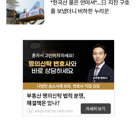
"한국산 물은 안마셔"…日 지진 구호
품 보냈더니 비하한 누리꾼