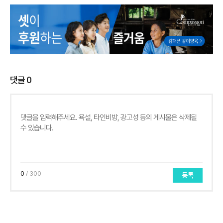
댓글
0
0
/ 300
등록