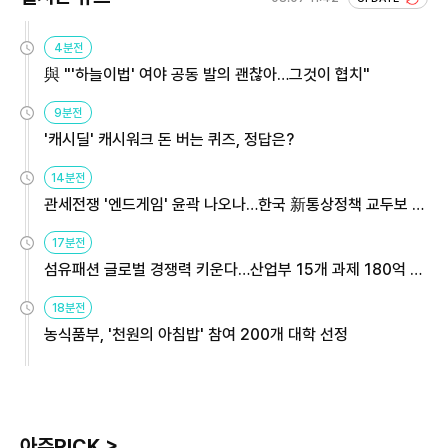
4분전
與 "'하늘이법' 여야 공동 발의 괜찮아…그것이 협치"
9분전
'캐시딜' 캐시워크 돈 버는 퀴즈, 정답은?
14분전
관세전쟁 '엔드게임' 윤곽 나오나…한국 新통상정책 교두보 활
용해야
17분전
섬유패션 글로벌 경쟁력 키운다…산업부 15개 과제 180억 지
원
18분전
농식품부, '천원의 아침밥' 참여 200개 대학 선정
아주PICK >