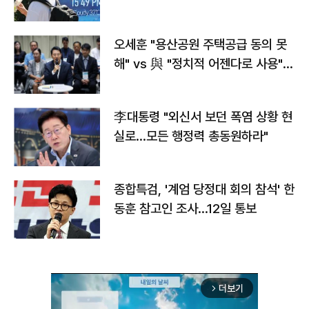
오세훈 "용산공원 주택공급 동의 못
해" vs 與 "정치적 어젠다로 사용"
맞불
李대통령 "외신서 보던 폭염 상황 현
실로…모든 행정력 총동원하라"
종합특검, '계엄 당정대 회의 참석' 한
동훈 참고인 조사...12일 통보
더보기
arrow_forward_ios