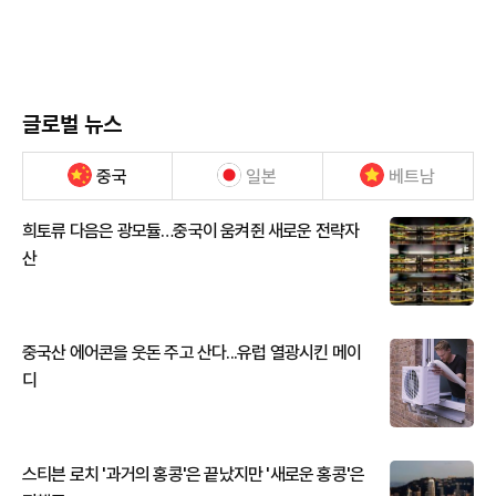
글로벌 뉴스
중국
일본
베트남
희토류 다음은 광모듈…중국이 움켜쥔 새로운 전략자
산
중국산 에어콘을 웃돈 주고 산다...유럽 열광시킨 메이
디
스티븐 로치 '과거의 홍콩'은 끝났지만 '새로운 홍콩'은