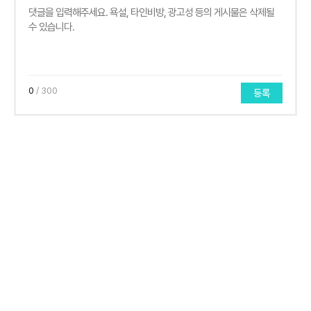
0
/ 300
등록