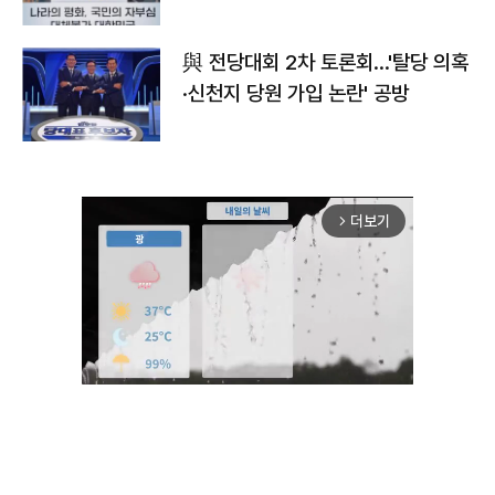
與 전당대회 2차 토론회…'탈당 의혹
·신천지 당원 가입 논란' 공방
더보기
arrow_forward_ios
Unmute