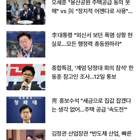
오세훈 "용산공원 주택공급 동의 못
해" vs 與 "정치적 어젠다로 사용"
맞불
李대통령 "외신서 보던 폭염 상황 현
실로…모든 행정력 총동원하라"
종합특검, '계엄 당정대 회의 참석' 한
동훈 참고인 조사...12일 통보
靑 홍보수석 "세금으로 집값 잡겠다
는 생각 없어…주택 공급 '속도전'"
김정관 산업장관 "반도체 산업, 빠른