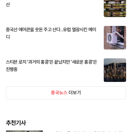
산
중국산 에어콘을 웃돈 주고 산다...유럽 열광시킨 메이
디
스티븐 로치 '과거의 홍콩'은 끝났지만 '새로운 홍콩'은
진행중
중국뉴스
더보기
추천기사