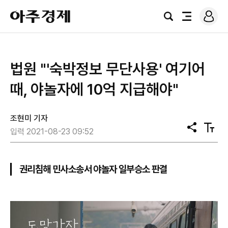
로
아
그
검
전
주
인
색
체
경
메
제
뉴
법원 "'숙박정보 무단사용' 여기어
때, 야놀자에 10억 지급해야"
조현미 기자
공
텍
입력 2021-08-23 09:52
유
스
트
크
기
권리침해 민사소송서 야놀자 일부승소 판결