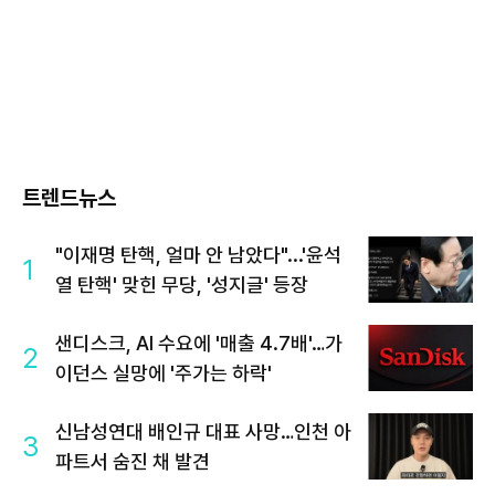
트렌드뉴스
"이재명 탄핵, 얼마 안 남았다"...'윤석
1
열 탄핵' 맞힌 무당, '성지글' 등장
샌디스크, AI 수요에 '매출 4.7배'…가
2
이던스 실망에 '주가는 하락'
신남성연대 배인규 대표 사망…인천 아
3
파트서 숨진 채 발견