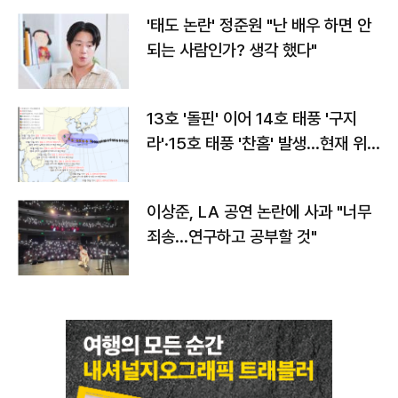
'태도 논란' 정준원 "난 배우 하면 안
되는 사람인가? 생각 했다"
13호 '돌핀' 이어 14호 태풍 '구지
라'·15호 태풍 '찬홈' 발생…현재 위
치와 이동경로는?
이상준, LA 공연 논란에 사과 "너무
죄송…연구하고 공부할 것"