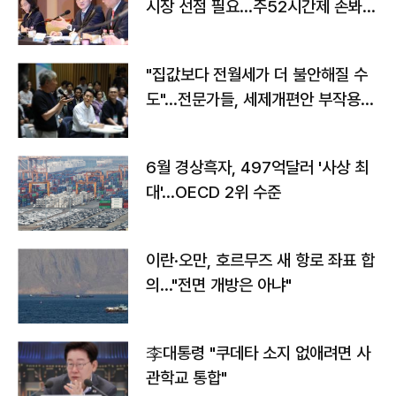
시장 선점 필요…주52시간제 손봐
야"
"집값보다 전월세가 더 불안해질 수
도"…전문가들, 세제개편안 부작용
우려
6월 경상흑자, 497억달러 '사상 최
대'…OECD 2위 수준
이란·오만, 호르무즈 새 항로 좌표 합
의…"전면 개방은 아냐"
李대통령 "쿠데타 소지 없애려면 사
관학교 통합"