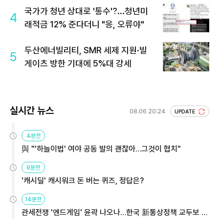
국가가 청년 상대로 '통수'?...청년미
4
래적금 12% 준다더니 "응, 오류야"
두산에너빌리티, SMR 세제 지원·빌
5
게이츠 방한 기대에 5%대 강세
실시간 뉴스
08.06 20:24
UPDATE
4분전
與 "'하늘이법' 여야 공동 발의 괜찮아…그것이 협치"
9분전
'캐시딜' 캐시워크 돈 버는 퀴즈, 정답은?
14분전
관세전쟁 '엔드게임' 윤곽 나오나…한국 新통상정책 교두보 활