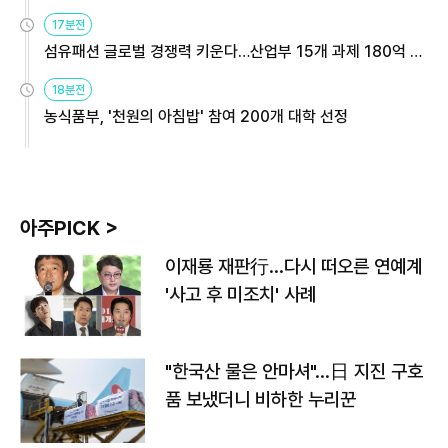
용해야
17분전
섬유패션 글로벌 경쟁력 키운다…산업부 15개 과제 180억 지
원
18분전
농식품부, '천원의 아침밥' 참여 200개 대학 선정
아주PICK >
이재룡 재판行…다시 떠오른 연예계
'사고 후 미조치' 사례
"한국산 물은 안마셔"…日 지진 구호
품 보냈더니 비하한 누리꾼