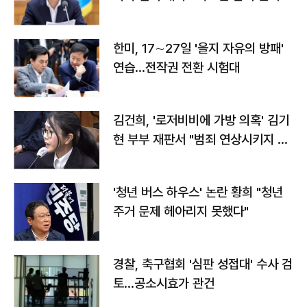
전"
한미, 17∼27일 '을지 자유의 방패'
연습…전작권 전환 시험대
김건희, '로저비비에 가방 의혹' 김기
현 부부 재판서 "범죄 연상시키지 말
라"
'청년 버스 하우스' 논란 황희 "청년
주거 문제 헤아리지 못했다"
경찰, 축구협회 '심판 성접대' 수사 검
토…공소시효가 관건