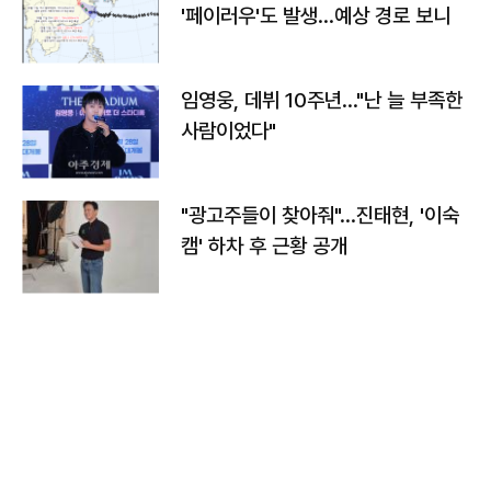
'페이러우'도 발생…예상 경로 보니
임영웅, 데뷔 10주년…"난 늘 부족한
사람이었다"
"광고주들이 찾아줘"…진태현, '이숙
캠' 하차 후 근황 공개