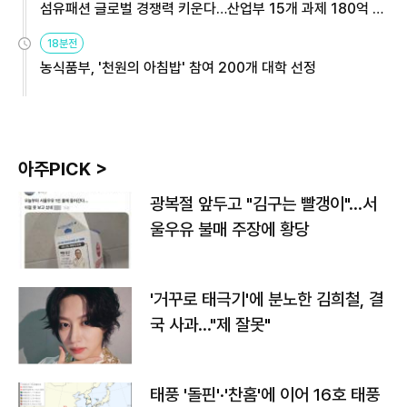
섬유패션 글로벌 경쟁력 키운다…산업부 15개 과제 180억 지
원
18분전
농식품부, '천원의 아침밥' 참여 200개 대학 선정
아주PICK >
광복절 앞두고 "김구는 빨갱이"…서
울우유 불매 주장에 황당
'거꾸로 태극기'에 분노한 김희철, 결
국 사과…"제 잘못"
태풍 '돌핀'·'찬홈'에 이어 16호 태풍