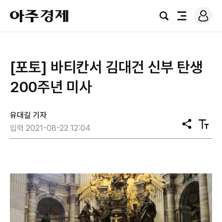
로
아
그
검
전
주
인
색
체
경
메
제
뉴
[포토] 바티칸서 김대건 신부 탄생
200주년 미사
유대길 기자
공
텍
입력 2021-08-22 12:04
유
스
트
크
기