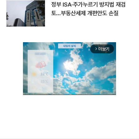
정부 ISA·주가누르기 방지법 재검
토…부동산세제 개편안도 손질
더보기
arrow_forward_ios
Unmute