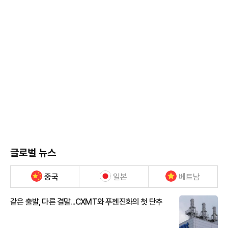
글로벌 뉴스
중국
일본
베트남
같은 출발, 다른 결말...CXMT와 푸젠진화의 첫 단추