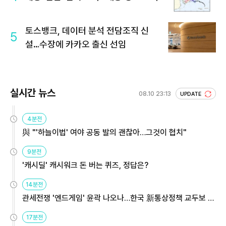
토스뱅크, 데이터 분석 전담조직 신
5
설…수장에 카카오 출신 선임
실시간 뉴스
08.10 23:13
UPDATE
4분전
與 "'하늘이법' 여야 공동 발의 괜찮아…그것이 협치"
9분전
'캐시딜' 캐시워크 돈 버는 퀴즈, 정답은?
14분전
관세전쟁 '엔드게임' 윤곽 나오나…한국 新통상정책 교두보 활
용해야
17분전