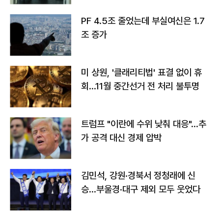
PF 4.5조 줄었는데 부실여신은 1.7
조 증가
미 상원, '클래리티법' 표결 없이 휴
회…11월 중간선거 전 처리 불투명
트럼프 "이란에 수위 낮춰 대응"…추
가 공격 대신 경제 압박
김민석, 강원·경북서 정청래에 신
승…부울경·대구 제외 모두 웃었다