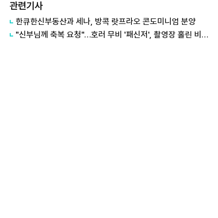
관련기사
한큐한신부동산과 세나, 방콕 랏프라오 콘도미니엄 분양
"신부님께 축복 요청"…호러 무비 '패신저', 촬영장 홀린 비하인드 공개