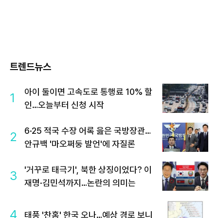
트렌드뉴스
아이 둘이면 고속도로 통행료 10% 할
1
인…오늘부터 신청 시작
6·25 적국 수장 어록 읊은 국방장관…
2
안규백 '마오쩌둥 발언'에 자질론
'거꾸로 태극기', 북한 상징이었다? 이
3
재명·김민석까지…논란의 의미는
4
태풍 '찬홈' 한국 오나…예상 경로 보니