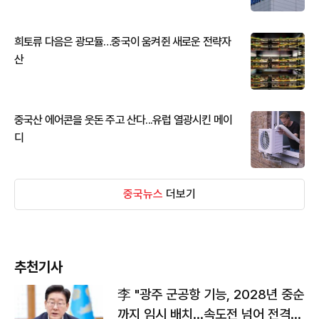
희토류 다음은 광모듈…중국이 움켜쥔 새로운 전략자
산
중국산 에어콘을 웃돈 주고 산다...유럽 열광시킨 메이
디
중국뉴스
더보기
추천기사
李 "광주 군공항 기능, 2028년 중순
까지 임시 배치…속도전 넘어 전격