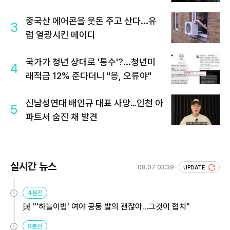
중국산 에어콘을 웃돈 주고 산다...유
3
럽 열광시킨 메이디
국가가 청년 상대로 '통수'?...청년미
4
래적금 12% 준다더니 "응, 오류야"
신남성연대 배인규 대표 사망…인천 아
5
파트서 숨진 채 발견
실시간 뉴스
08.07 03:39
UPDATE
4분전
與 "'하늘이법' 여야 공동 발의 괜찮아…그것이 협치"
9분전