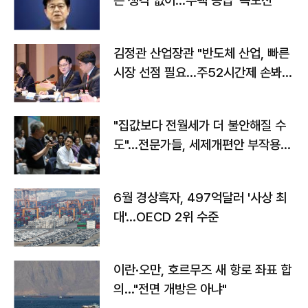
는 생각 없어…주택 공급 '속도전'"
김정관 산업장관 "반도체 산업, 빠른
시장 선점 필요…주52시간제 손봐
야"
"집값보다 전월세가 더 불안해질 수
도"…전문가들, 세제개편안 부작용
우려
6월 경상흑자, 497억달러 '사상 최
대'…OECD 2위 수준
이란·오만, 호르무즈 새 항로 좌표 합
의…"전면 개방은 아냐"