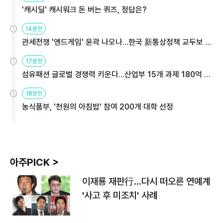
'캐시딜' 캐시워크 돈 버는 퀴즈, 정답은?
14분전
관세전쟁 '엔드게임' 윤곽 나오나…한국 新통상정책 교두보 활
용해야
17분전
섬유패션 글로벌 경쟁력 키운다…산업부 15개 과제 180억 지
원
18분전
농식품부, '천원의 아침밥' 참여 200개 대학 선정
아주PICK >
이재룡 재판行…다시 떠오른 연예계
'사고 후 미조치' 사례