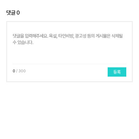
댓글
0
0
/ 300
등록