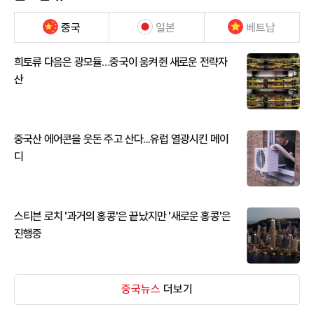
중국
일본
베트남
희토류 다음은 광모듈…중국이 움켜쥔 새로운 전략자
산
중국산 에어콘을 웃돈 주고 산다...유럽 열광시킨 메이
디
스티븐 로치 '과거의 홍콩'은 끝났지만 '새로운 홍콩'은
진행중
중국뉴스
더보기