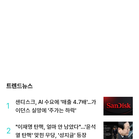
트렌드뉴스
샌디스크, AI 수요에 '매출 4.7배'…가
1
이던스 실망에 '주가는 하락'
"이재명 탄핵, 얼마 안 남았다"...'윤석
2
열 탄핵' 맞힌 무당, '성지글' 등장