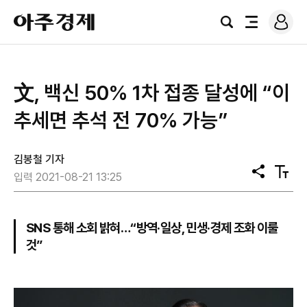
로
아
그
검
전
주
인
색
체
경
메
제
뉴
文, 백신 50% 1차 접종 달성에 “이
추세면 추석 전 70% 가능”
김봉철 기자
공
텍
입력 2021-08-21 13:25
유
스
트
크
기
SNS 통해 소회 밝혀…“방역·일상, 민생·경제 조화 이룰
것”