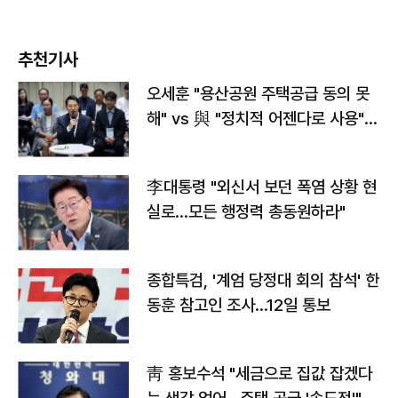
추천기사
오세훈 "용산공원 주택공급 동의 못
해" vs 與 "정치적 어젠다로 사용"
맞불
李대통령 "외신서 보던 폭염 상황 현
실로…모든 행정력 총동원하라"
종합특검, '계엄 당정대 회의 참석' 한
동훈 참고인 조사...12일 통보
靑 홍보수석 "세금으로 집값 잡겠다