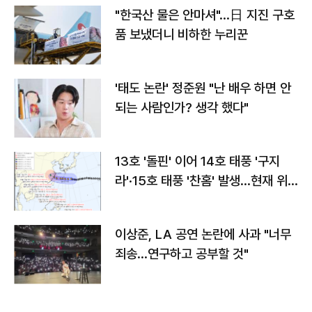
"한국산 물은 안마셔"…日 지진 구호
품 보냈더니 비하한 누리꾼
'태도 논란' 정준원 "난 배우 하면 안
되는 사람인가? 생각 했다"
13호 '돌핀' 이어 14호 태풍 '구지
라'·15호 태풍 '찬홈' 발생…현재 위
치와 이동경로는?
이상준, LA 공연 논란에 사과 "너무
죄송…연구하고 공부할 것"