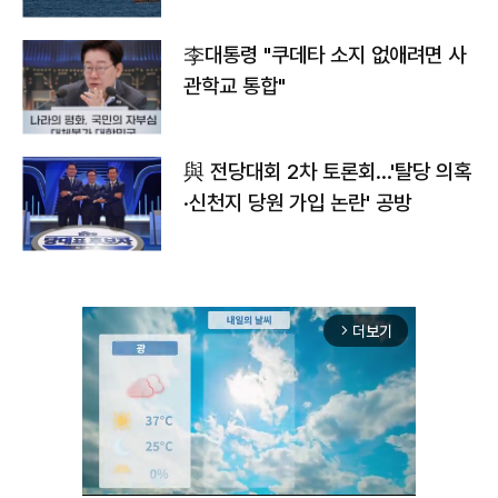
李대통령 "쿠데타 소지 없애려면 사
관학교 통합"
與 전당대회 2차 토론회…'탈당 의혹
·신천지 당원 가입 논란' 공방
더보기
arrow_forward_ios