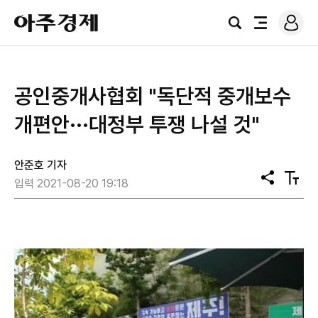
로
아
그
검
전
주
인
색
체
경
메
제
뉴
공인중개사협회 "독단적 중개보수
개편안···대정부 투쟁 나설 것"
안준호 기자
공
텍
입력 2021-08-20 19:18
유
스
트
크
기