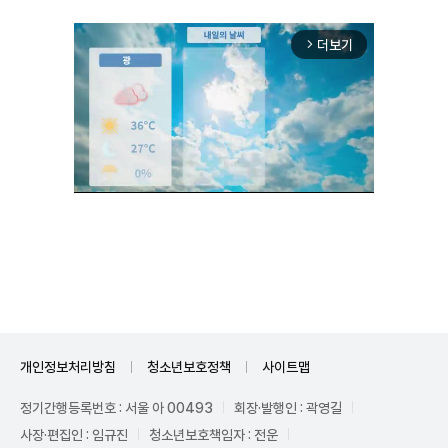
더보기
arrow_forward_ios
Unmute
개인정보처리방침
청소년보호정책
사이트맵
정기간행등록번호 : 서울 아 00493
회장·발행인 : 곽영길
사장·편집인 : 임규진
청소년보호책임자 : 전운