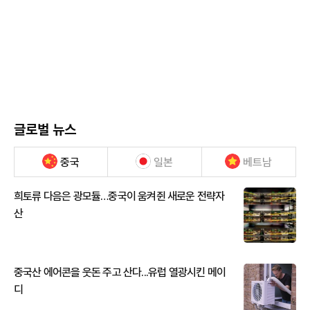
글로벌 뉴스
중국
일본
베트남
희토류 다음은 광모듈…중국이 움켜쥔 새로운 전략자
산
중국산 에어콘을 웃돈 주고 산다...유럽 열광시킨 메이
디