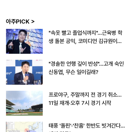
아주PICK >
"속옷 빨고 졸업식까지"…근육병 학
생 돌본 공익, 코미디언 김규원이었
다
"경솔한 언행 깊이 반성"…고개 숙인
신동엽, 무슨 일이길래?
프로야구, 주말까지 전 경기 취소…
11일 재개·오후 7시 경기 시작
태풍 '돌핀'·'찬홈' 한반도 빗겨간다…