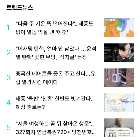
트렌드뉴스
"다음 주 기온 뚝 떨어진다"…태풍도
1
없이 열돔 박살 낸 '이것'
"이재명 탄핵, 얼마 안 남았다"...'윤석
2
열 탄핵' 맞힌 무당, '성지글' 등장
중국산 에어콘을 웃돈 주고 산다...유
3
럽 열광시킨 메이디
태풍 '돌핀'·'찬홈' 한반도 빗겨간다…
4
예상 경로는?
"서울 여행하는 꿈 뒤 찾아온 행운"…
5
327회차 연금복권720+ 당첨번호조