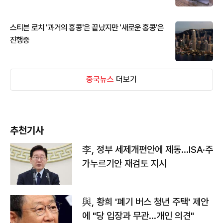
스티븐 로치 '과거의 홍콩'은 끝났지만 '새로운 홍콩'은
진행중
중국뉴스
더보기
추천기사
李, 정부 세제개편안에 제동…ISA·주
가누르기안 재검토 지시
與, 황희 '폐기 버스 청년 주택' 제안
에 "당 입장과 무관…개인 의견"