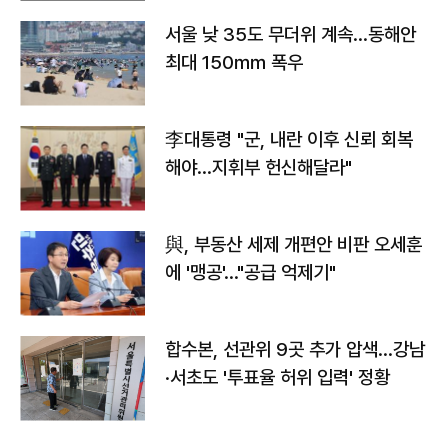
서울 낮 35도 무더위 계속…동해안
최대 150㎜ 폭우
李대통령 "군, 내란 이후 신뢰 회복
해야…지휘부 헌신해달라"
與, 부동산 세제 개편안 비판 오세훈
에 '맹공'…"공급 억제기"
합수본, 선관위 9곳 추가 압색…강남
·서초도 '투표율 허위 입력' 정황