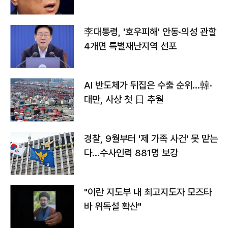
李대통령, '호우피해' 안동·의성 관할
4개면 특별재난지역 선포
AI 반도체가 뒤집은 수출 순위…韓·
대만, 사상 첫 日 추월
경찰, 9월부터 '제 가족 사건' 못 맡는
다…수사인력 881명 보강
"이란 지도부 내 최고지도자 모즈타
바 위독설 확산"