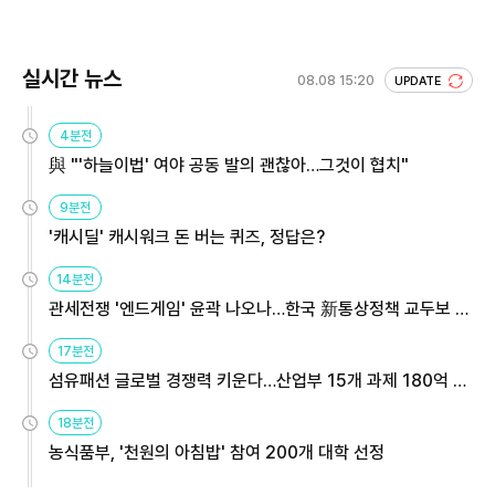
회 주목
실시간 뉴스
08.08 15:20
UPDATE
4분전
與 "'하늘이법' 여야 공동 발의 괜찮아…그것이 협치"
9분전
'캐시딜' 캐시워크 돈 버는 퀴즈, 정답은?
14분전
관세전쟁 '엔드게임' 윤곽 나오나…한국 新통상정책 교두보 활
용해야
17분전
섬유패션 글로벌 경쟁력 키운다…산업부 15개 과제 180억 지
원
18분전
농식품부, '천원의 아침밥' 참여 200개 대학 선정