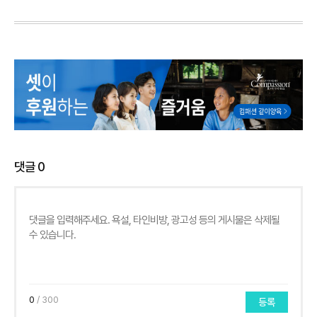
댓글
0
0
/ 300
등록