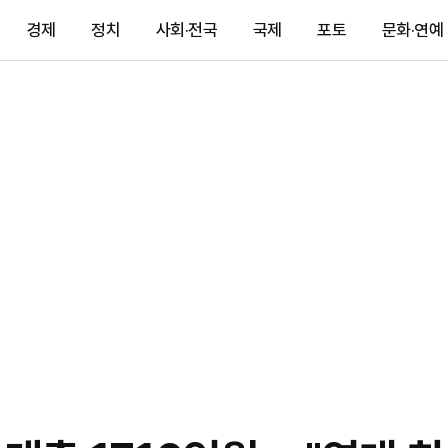
경제
정치
사회·전국
국제
포토
문화·연예