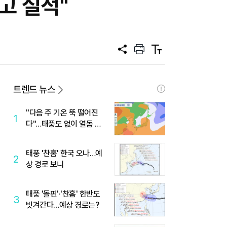
고 실적"
공
프
텍
유
린
스
트
트
크
기
트렌드 뉴스
"다음 주 기온 뚝 떨어진
1
다"…태풍도 없이 열돔 박
살 낸 '이것'
태풍 '찬홈' 한국 오나…예
2
상 경로 보니
태풍 '돌핀'·'찬홈' 한반도
3
빗겨간다…예상 경로는?