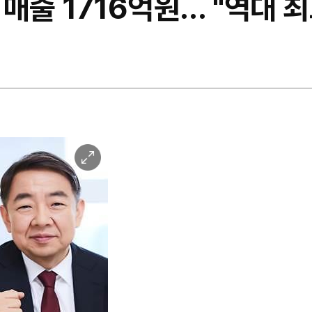
매출 1716억원… "역대 최
이
미
지
확
대