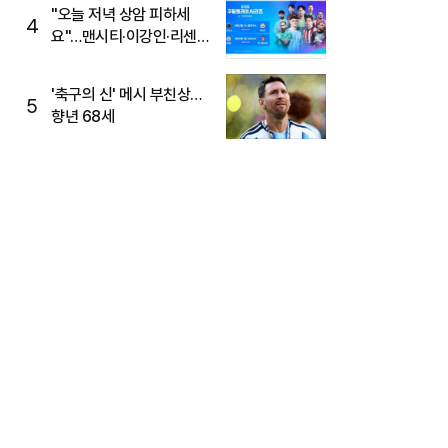
"오늘 저녁 상암 피하세
4
요"…맨시티·이강인·리센느
뜬다, 6호선 혼잡 예상
'축구의 신' 메시 부친상…
5
향년 68세