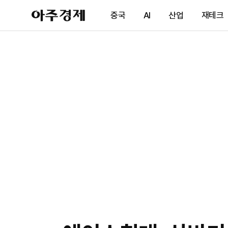
아
중국
AI
산업
재테크
주
경
제