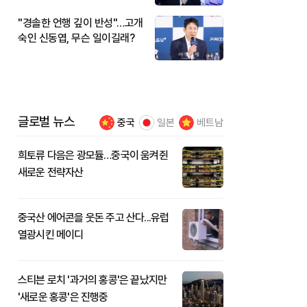
"경솔한 언행 깊이 반성"…고개
숙인 신동엽, 무슨 일이길래?
글로벌 뉴스
중국
일본
베트남
희토류 다음은 광모듈…중국이 움켜쥔
새로운 전략자산
중국산 에어콘을 웃돈 주고 산다...유럽
열광시킨 메이디
스티븐 로치 '과거의 홍콩'은 끝났지만
'새로운 홍콩'은 진행중