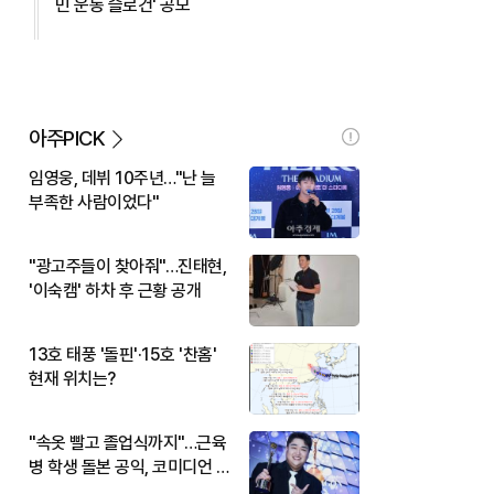
민 운동 슬로건' 공모
아주PICK
임영웅, 데뷔 10주년…"난 늘
부족한 사람이었다"
"광고주들이 찾아줘"…진태현,
'이숙캠' 하차 후 근황 공개
13호 태풍 '돌핀'·15호 '찬홈'
현재 위치는?
"속옷 빨고 졸업식까지"…근육
병 학생 돌본 공익, 코미디언 김
규원이었다