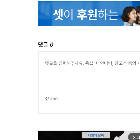
댓글
0
0
/ 300
더
arrow_forward_ios