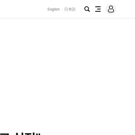
로
English
日本語
그
검
전
인
색
체
메
뉴