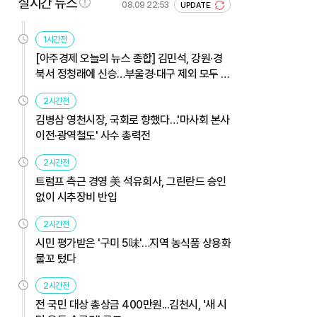
실시간 뉴스
08.09 22:53
UPDATE
1시간전
[아주경제 오늘의 뉴스 종합] 김민석, 강원·경
북서 정청래에 신승…부울경·대구 제외 모두 웃
었다 外
2시간전
김병삼 영천시장, 국회로 향했다…'마사회 본사
이전·광역철도' 사수 총력전
2시간전
트럼프 측근 경영 美 석유회사, 그린란드 승인
없이 시추장비 반입
2시간전
시민 평가받은 '구미 5味'…지역 농식품 상용화
물꼬 텄다
2시간전
전 국민 대상 총상금 400만원...김천시, '새 시