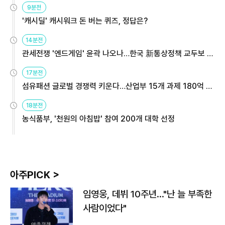
9분전
'캐시딜' 캐시워크 돈 버는 퀴즈, 정답은?
14분전
관세전쟁 '엔드게임' 윤곽 나오나…한국 新통상정책 교두보 활
용해야
17분전
섬유패션 글로벌 경쟁력 키운다…산업부 15개 과제 180억 지
원
18분전
농식품부, '천원의 아침밥' 참여 200개 대학 선정
아주PICK >
임영웅, 데뷔 10주년…"난 늘 부족한
사람이었다"