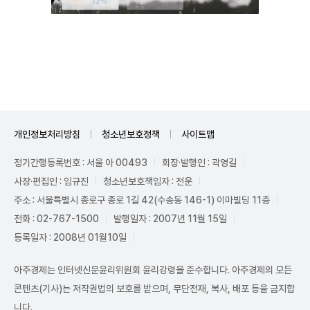
Unmute
개인정보처리방침
청소년보호정책
사이트맵
정기간행등록번호 : 서울 아 00493
회장·발행인 : 곽영길
사장·편집인 : 임규진
청소년보호책임자 : 전운
주소 : 서울특별시 종로구 종로 1길 42(수송동 146-1) 이마빌딩 11층
전화 : 02-767-1500
발행일자 : 2007년 11월 15일
등록일자 : 2008년 01월10일
아주경제는 인터넷신문윤리위원회 윤리강령을 준수합니다. 아주경제의 모든
콘텐츠(기사)는 저작권법의 보호를 받으며, 무단전재, 복사, 배포 등을 금지합
니다.