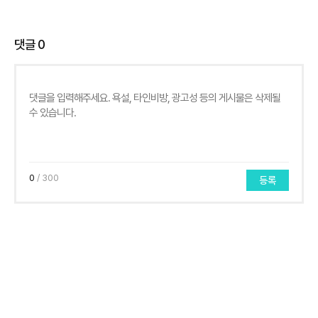
댓글
0
0
/ 300
등록