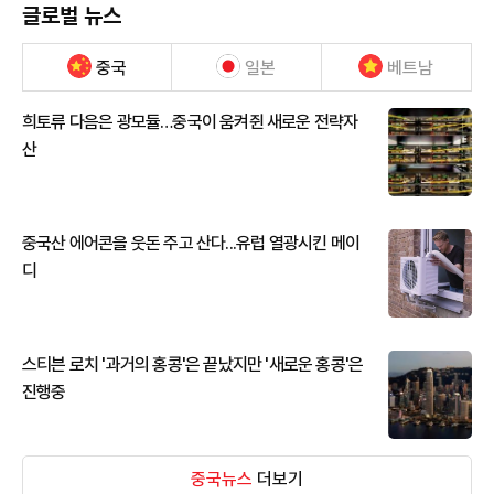
글로벌 뉴스
중국
일본
베트남
희토류 다음은 광모듈…중국이 움켜쥔 새로운 전략자
산
중국산 에어콘을 웃돈 주고 산다...유럽 열광시킨 메이
디
스티븐 로치 '과거의 홍콩'은 끝났지만 '새로운 홍콩'은
진행중
중국뉴스
더보기