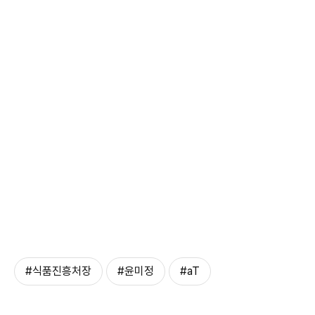
#식품진흥처장
#윤미정
#aT