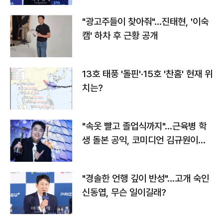
"광고주들이 찾아줘"…진태현, '이숙
캠' 하차 후 근황 공개
13호 태풍 '돌핀'·15호 '찬홈' 현재 위
치는?
"속옷 빨고 졸업식까지"…근육병 학
생 돌본 공익, 코미디언 김규원이었
다
"경솔한 언행 깊이 반성"…고개 숙인
신동엽, 무슨 일이길래?