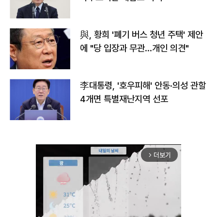
與, 황희 '폐기 버스 청년 주택' 제안
에 "당 입장과 무관…개인 의견"
李대통령, '호우피해' 안동·의성 관할
4개면 특별재난지역 선포
더보기
arrow_forward_ios