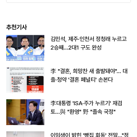
추천기사
김민석, 제주·인천서 정청래 누르고
2승째…2대1 구도 완성
李 "결혼, 희망찬 새 출발돼야"… 대
출·청약 '결혼 페널티' 손본다
李대통령 'ISA·주가 누르기' 재검
토…與 "환영" 野 "졸속 국정"
이임생이 밝힌 '빵집 회동' 전말…"정