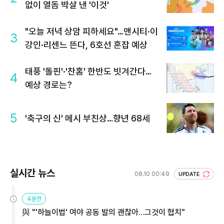
없이 열돔 박살 낸 '이것'
"오늘 저녁 상암 피하세요"…맨시티·이
3
강인·리센느 뜬다, 6호선 혼잡 예상
태풍 '돌핀'·'찬홈' 한반도 빗겨간다…
4
예상 경로는?
5
'축구의 신' 메시 부친상…향년 68세
실시간 뉴스
08.10 00:49
UPDATE
4분전
與 "'하늘이법' 여야 공동 발의 괜찮아…그것이 협치"