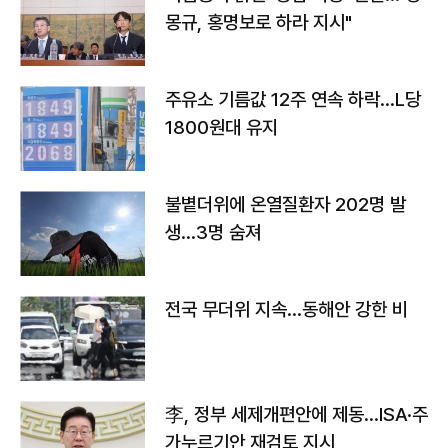
몽규, 홍명보로 하라 지시"
주유소 기름값 12주 연속 하락…L당
1800원대 유지
불볕더위에 온열질환자 202명 발
생…3명 숨져
전국 무더위 지속…동해안 강한 비
李, 정부 세제개편안에 제동…ISA·주
가누르기안 재검토 지시