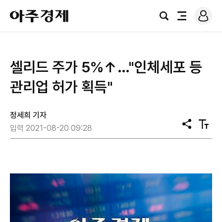
로
아
그
검
전
주
인
색
체
경
메
제
뉴
셀리드 주가 5%↑…"인체세포 등
관리업 허가 획득"
정세희 기자
공
텍
입력 2021-08-20 09:28
유
스
트
크
기