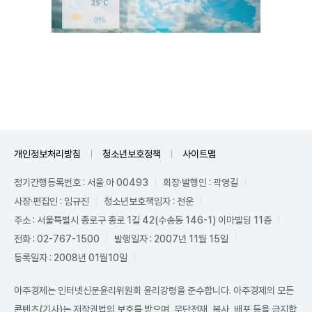
Unmute
개인정보처리방침
청소년보호정책
사이트맵
정기간행등록번호 : 서울 아 00493
회장·발행인 : 곽영길
사장·편집인 : 임규진
청소년보호책임자 : 전운
주소 : 서울특별시 종로구 종로 1길 42(수송동 146-1) 이마빌딩 11층
전화 : 02-767-1500
발행일자 : 2007년 11월 15일
등록일자 : 2008년 01월10일
아주경제는 인터넷신문윤리위원회 윤리강령을 준수합니다. 아주경제의 모든
콘텐츠(기사)는 저작권법의 보호를 받으며, 무단전재, 복사, 배포 등을 금지합