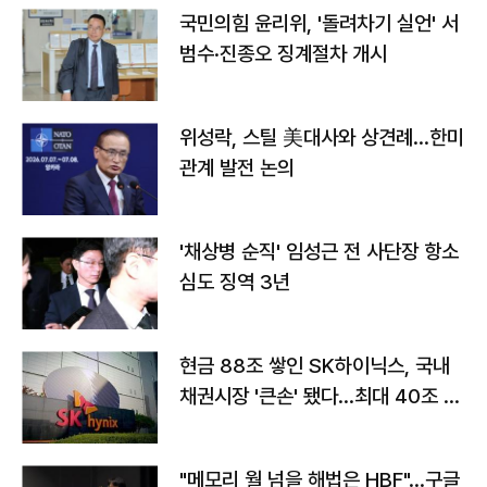
국민의힘 윤리위, '돌려차기 실언' 서
범수·진종오 징계절차 개시
위성락, 스틸 美대사와 상견례…한미
관계 발전 논의
'채상병 순직' 임성근 전 사단장 항소
심도 징역 3년
현금 88조 쌓인 SK하이닉스, 국내
채권시장 '큰손' 됐다…최대 40조 투
자
"메모리 월 넘을 해법은 HBF"…구글