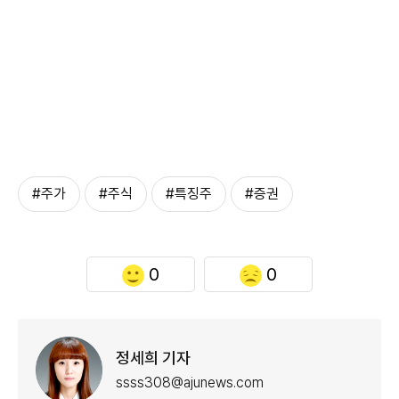
#주가
#주식
#특징주
#증권
0
0
정세희 기자
ssss308@ajunews.com