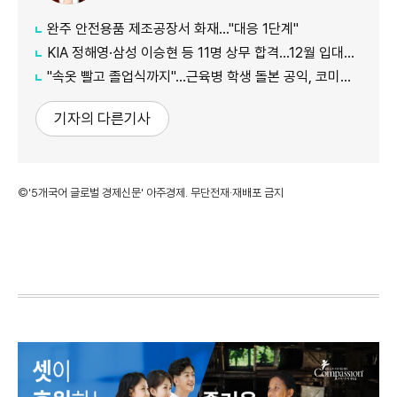
완주 안전용품 제조공장서 화재…"대응 1단계"
KIA 정해영·삼성 이승현 등 11명 상무 합격…12월 입대해 2028년 6월 전역
"속옷 빨고 졸업식까지"…근육병 학생 돌본 공익, 코미디언 김규원이었다
기자의 다른기사
©'5개국어 글로벌 경제신문' 아주경제. 무단전재·재배포 금지