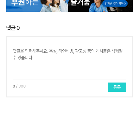
댓글
0
0
/ 300
등록