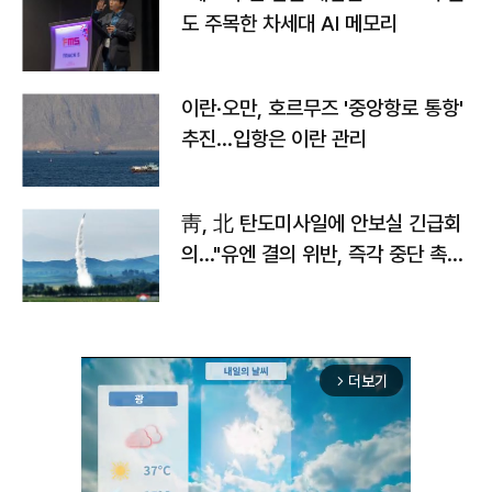
도 주목한 차세대 AI 메모리
이란·오만, 호르무즈 '중앙항로 통항'
추진…입항은 이란 관리
靑, 北 탄도미사일에 안보실 긴급회
의…"유엔 결의 위반, 즉각 중단 촉
구"
더보기
arrow_forward_ios