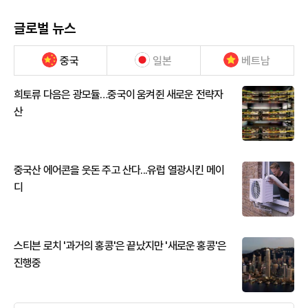
글로벌 뉴스
중국
일본
베트남
희토류 다음은 광모듈…중국이 움켜쥔 새로운 전략자
산
중국산 에어콘을 웃돈 주고 산다...유럽 열광시킨 메이
디
스티븐 로치 '과거의 홍콩'은 끝났지만 '새로운 홍콩'은
진행중