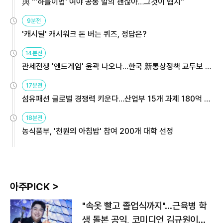
與 "'하늘이법' 여야 공동 발의 괜찮아…그것이 협치"
9분전
'캐시딜' 캐시워크 돈 버는 퀴즈, 정답은?
14분전
관세전쟁 '엔드게임' 윤곽 나오나…한국 新통상정책 교두보 활
용해야
17분전
섬유패션 글로벌 경쟁력 키운다…산업부 15개 과제 180억 지
원
18분전
농식품부, '천원의 아침밥' 참여 200개 대학 선정
아주PICK >
"속옷 빨고 졸업식까지"…근육병 학
생 돌본 공익, 코미디언 김규원이었