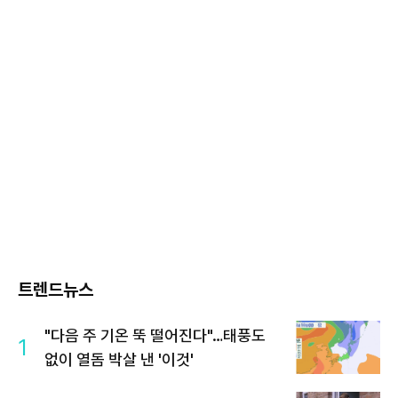
트렌드뉴스
"다음 주 기온 뚝 떨어진다"…태풍도
1
없이 열돔 박살 낸 '이것'