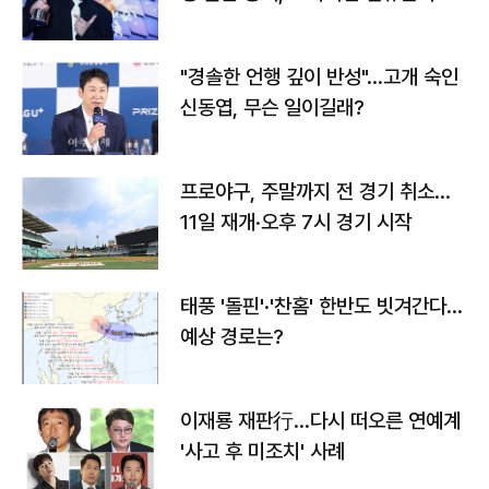
다
"경솔한 언행 깊이 반성"…고개 숙인
신동엽, 무슨 일이길래?
프로야구, 주말까지 전 경기 취소…
11일 재개·오후 7시 경기 시작
태풍 '돌핀'·'찬홈' 한반도 빗겨간다…
예상 경로는?
이재룡 재판行…다시 떠오른 연예계
'사고 후 미조치' 사례