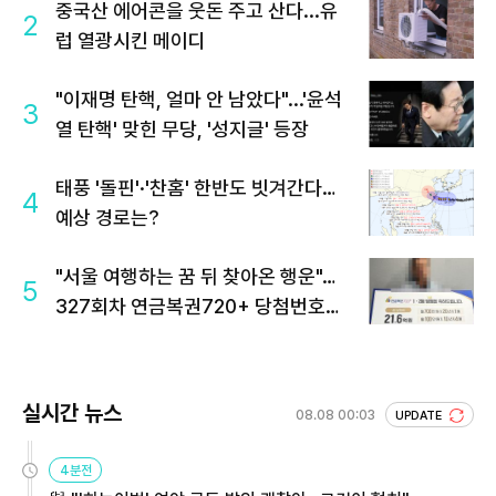
중국산 에어콘을 웃돈 주고 산다...유
2
럽 열광시킨 메이디
"이재명 탄핵, 얼마 안 남았다"...'윤석
3
열 탄핵' 맞힌 무당, '성지글' 등장
태풍 '돌핀'·'찬홈' 한반도 빗겨간다…
4
예상 경로는?
"서울 여행하는 꿈 뒤 찾아온 행운"…
5
327회차 연금복권720+ 당첨번호조
회 주목
실시간 뉴스
08.08 00:03
UPDATE
4분전