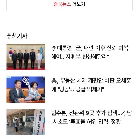
중국뉴스
더보기
추천기사
李대통령 "군, 내란 이후 신뢰 회복
해야…지휘부 헌신해달라"
與, 부동산 세제 개편안 비판 오세훈
에 '맹공'…"공급 억제기"
합수본, 선관위 9곳 추가 압색…강남
·서초도 '투표율 허위 입력' 정황