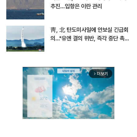
추진…입항은 이란 관리
靑, 北 탄도미사일에 안보실 긴급회
의…"유엔 결의 위반, 즉각 중단 촉
구"
더보기
arrow_forward_ios
Unmute