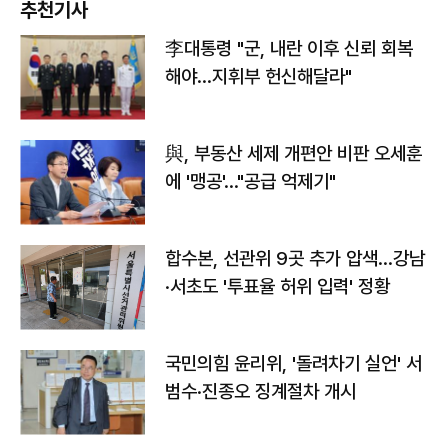
추천기사
李대통령 "군, 내란 이후 신뢰 회복
해야…지휘부 헌신해달라"
與, 부동산 세제 개편안 비판 오세훈
에 '맹공'…"공급 억제기"
합수본, 선관위 9곳 추가 압색…강남
·서초도 '투표율 허위 입력' 정황
국민의힘 윤리위, '돌려차기 실언' 서
범수·진종오 징계절차 개시