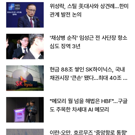
위성락, 스틸 美대사와 상견례…한미
관계 발전 논의
'채상병 순직' 임성근 전 사단장 항소
심도 징역 3년
현금 88조 쌓인 SK하이닉스, 국내
채권시장 '큰손' 됐다…최대 40조 투
자
"메모리 월 넘을 해법은 HBF"…구글
도 주목한 차세대 AI 메모리
이란·오만, 호르무즈 '중앙항로 통항'