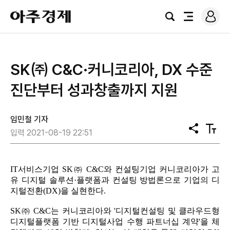
로
아
그
검
전
주
인
색
체
경
메
제
뉴
SK㈜ C&C·커니코리아, DX 수준
진단부터 성과창출까지 지원
임민철 기자
공
텍
입력 2021-08-19 22:51
유
스
트
크
기
IT서비스기업 SK㈜ C&C와 컨설팅기업 커니코리아가 고
유 디지털 솔루션·플랫폼과 컨설팅 방법론으로 기업의 디
지털전환(DX)을 실현한다.
SK㈜ C&C는 커니코리아와 '디지털컨설팅 및 클라우드형
디지털플랫폼 기반 디지털사업 수행 파트너십 계약'을 체