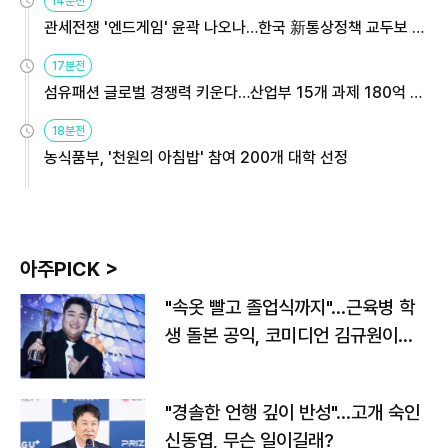
14분전
관세전쟁 '엔드게임' 윤곽 나오나…한국 新통상정책 교두보 활
용해야
17분전
섬유패션 글로벌 경쟁력 키운다…산업부 15개 과제 180억 지
원
18분전
농식품부, '천원의 아침밥' 참여 200개 대학 선정
아주PICK >
"속옷 빨고 졸업식까지"…근육병 학
생 돌본 공익, 코미디언 김규원이었
다
"경솔한 언행 깊이 반성"…고개 숙인
신동엽, 무슨 일이길래?