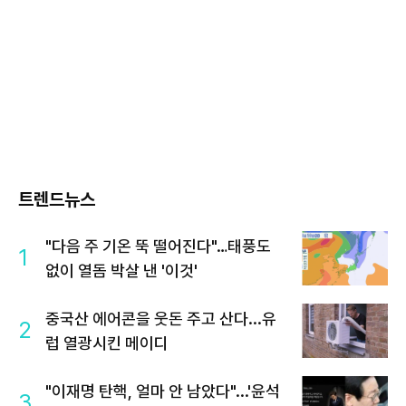
트렌드뉴스
"다음 주 기온 뚝 떨어진다"…태풍도
1
없이 열돔 박살 낸 '이것'
중국산 에어콘을 웃돈 주고 산다...유
2
럽 열광시킨 메이디
"이재명 탄핵, 얼마 안 남았다"...'윤석
3