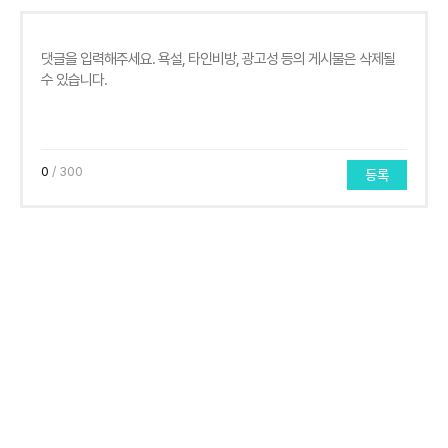
0
/ 300
등록