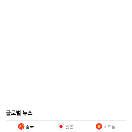
글로벌 뉴스
중국
일본
베트남