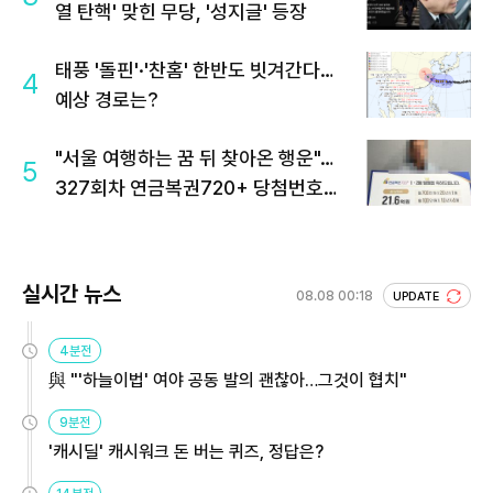
열 탄핵' 맞힌 무당, '성지글' 등장
태풍 '돌핀'·'찬홈' 한반도 빗겨간다…
4
예상 경로는?
"서울 여행하는 꿈 뒤 찾아온 행운"…
5
327회차 연금복권720+ 당첨번호조
회 주목
실시간 뉴스
08.08 00:18
UPDATE
4분전
與 "'하늘이법' 여야 공동 발의 괜찮아…그것이 협치"
9분전
'캐시딜' 캐시워크 돈 버는 퀴즈, 정답은?