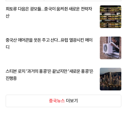
희토류 다음은 광모듈…중국이 움켜쥔 새로운 전략자
산
중국산 에어콘을 웃돈 주고 산다...유럽 열광시킨 메이
디
스티븐 로치 '과거의 홍콩'은 끝났지만 '새로운 홍콩'은
진행중
중국뉴스
더보기