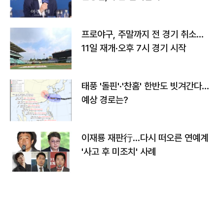
프로야구, 주말까지 전 경기 취소…
11일 재개·오후 7시 경기 시작
태풍 '돌핀'·'찬홈' 한반도 빗겨간다…
예상 경로는?
이재룡 재판行…다시 떠오른 연예계
'사고 후 미조치' 사례