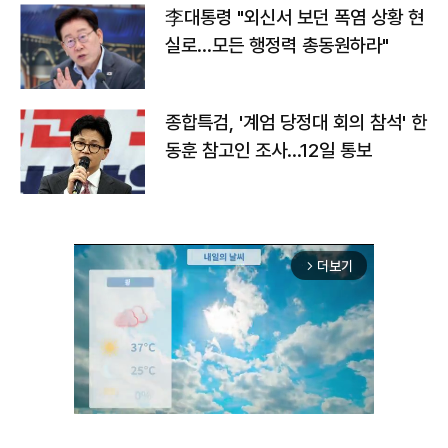
李대통령 "외신서 보던 폭염 상황 현
실로…모든 행정력 총동원하라"
종합특검, '계엄 당정대 회의 참석' 한
동훈 참고인 조사...12일 통보
더보기
arrow_forward_ios