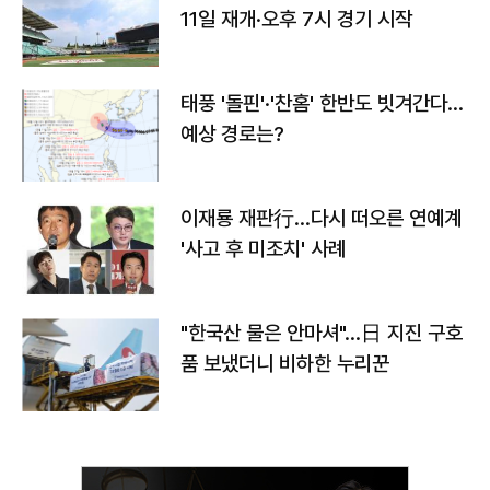
11일 재개·오후 7시 경기 시작
태풍 '돌핀'·'찬홈' 한반도 빗겨간다…
예상 경로는?
이재룡 재판行…다시 떠오른 연예계
'사고 후 미조치' 사례
"한국산 물은 안마셔"…日 지진 구호
품 보냈더니 비하한 누리꾼