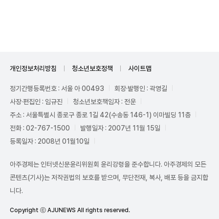
Unmute
개인정보처리방침
청소년보호정책
사이트맵
정기간행등록번호 : 서울 아 00493
회장·발행인 : 곽영길
사장·편집인 : 임규진
청소년보호책임자 : 전운
주소 : 서울특별시 종로구 종로 1길 42(수송동 146-1) 이마빌딩 11층
전화 : 02-767-1500
발행일자 : 2007년 11월 15일
등록일자 : 2008년 01월10일
아주경제는 인터넷신문윤리위원회 윤리강령을 준수합니다. 아주경제의 모든
콘텐츠(기사)는 저작권법의 보호를 받으며, 무단전재, 복사, 배포 등을 금지합
니다.
Copyright ⓒ AJUNEWS All rights reserved.