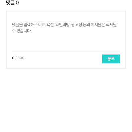
댓글
0
0
/ 300
등록