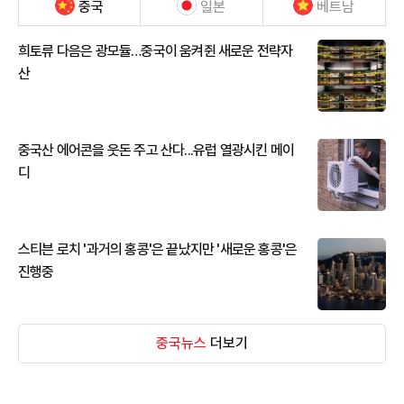
중국
일본
베트남
희토류 다음은 광모듈…중국이 움켜쥔 새로운 전략자
산
중국산 에어콘을 웃돈 주고 산다...유럽 열광시킨 메이
디
스티븐 로치 '과거의 홍콩'은 끝났지만 '새로운 홍콩'은
진행중
중국뉴스
더보기