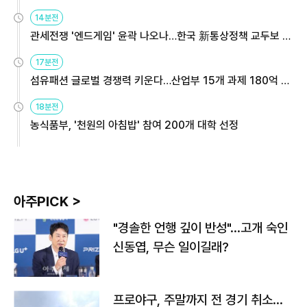
14분전
관세전쟁 '엔드게임' 윤곽 나오나…한국 新통상정책 교두보 활
용해야
17분전
섬유패션 글로벌 경쟁력 키운다…산업부 15개 과제 180억 지
원
18분전
농식품부, '천원의 아침밥' 참여 200개 대학 선정
아주PICK >
"경솔한 언행 깊이 반성"…고개 숙인
신동엽, 무슨 일이길래?
프로야구, 주말까지 전 경기 취소…