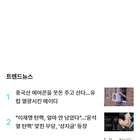
트렌드뉴스
중국산 에어콘을 웃돈 주고 산다...유
1
럽 열광시킨 메이디
"이재명 탄핵, 얼마 안 남았다"...'윤석
2
열 탄핵' 맞힌 무당, '성지글' 등장