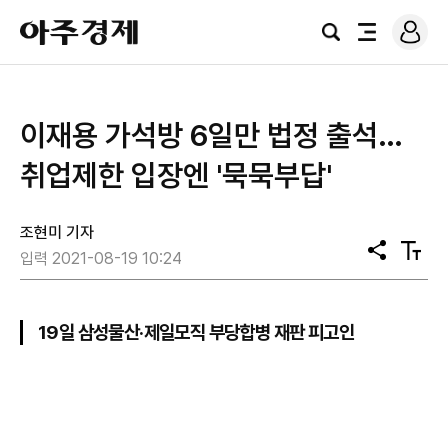
로
아
그
검
전
주
인
색
체
경
메
제
뉴
이재용 가석방 6일만 법정 출석…
취업제한 입장엔 '묵묵부답'
조현미 기자
공
텍
입력 2021-08-19 10:24
유
스
트
크
기
19일 삼성물산·제일모직 부당합병 재판 피고인