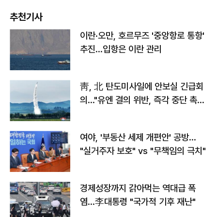
추천기사
이란·오만, 호르무즈 '중앙항로 통항'
추진…입항은 이란 관리
靑, 北 탄도미사일에 안보실 긴급회
의…"유엔 결의 위반, 즉각 중단 촉
구"
여야, '부동산 세제 개편안' 공방…
"실거주자 보호" vs "무책임의 극치"
경제성장까지 갉아먹는 역대급 폭
염…李대통령 "국가적 기후 재난"