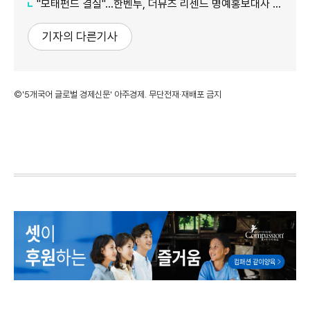
"모태펀드 결실"…한벤투, 더뮤즈 리센느 명예홍보대사 임명
기자의 다른기사
©'5개국어 글로벌 경제신문' 아주경제. 무단전재·재배포 금지