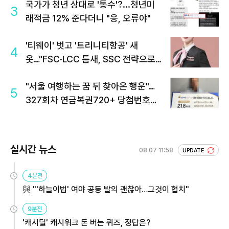
국가가 청년 상대로 '통수'?...청년미
3
래적금 12% 준다더니 "응, 오류야"
'티웨이' 벗고 '트리니티항공' 새
4
옷…"FSC·LCC 틈새, SSC 전략으로
공략"
"서울 여행하는 꿈 뒤 찾아온 행운"…
5
327회차 연금복권720+ 당첨번호조
회 주목
실시간 뉴스
08.07 11:58
UPDATE
4분전
與 "'하늘이법' 여야 공동 발의 괜찮아…그것이 협치"
9분전
'캐시딜' 캐시워크 돈 버는 퀴즈, 정답은?