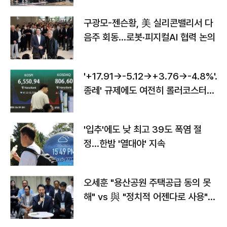
구광모-젠슨황, 美 실리콘밸리서 다
음주 회동…로봇·피지컬AI 협력 논의
'+17.91→-5.12→+3.76→-4.8%'…'
종레' 규제에도 여전히 롤러코스터
타는 코스피
'입추'에도 낮 최고 39도 폭염 절
정…한밤 '열대야' 지속
오세훈 "용산공원 주택공급 동의 못
해" vs 與 "정치적 어젠다로 사용"
맞불