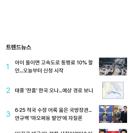
트렌드뉴스
아이 둘이면 고속도로 통행료 10% 할
1
인…오늘부터 신청 시작
2
태풍 '찬홈' 한국 오나…예상 경로 보니
6·25 적국 수장 어록 읊은 국방장관…
3
안규백 '마오쩌둥 발언'에 자질론