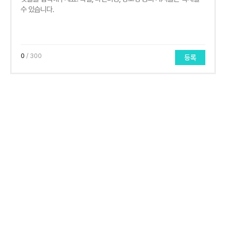
0
/ 300
등록