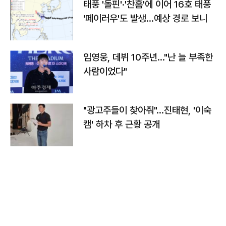
태풍 '돌핀'·'찬홈'에 이어 16호 태풍
'페이러우'도 발생…예상 경로 보니
임영웅, 데뷔 10주년…"난 늘 부족한
사람이었다"
"광고주들이 찾아줘"…진태현, '이숙
캠' 하차 후 근황 공개