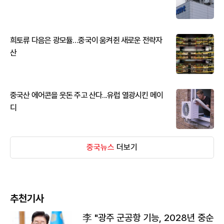
희토류 다음은 광모듈…중국이 움켜쥔 새로운 전략자
산
중국산 에어콘을 웃돈 주고 산다...유럽 열광시킨 메이
디
중국뉴스
더보기
추천기사
李 "광주 군공항 기능, 2028년 중순