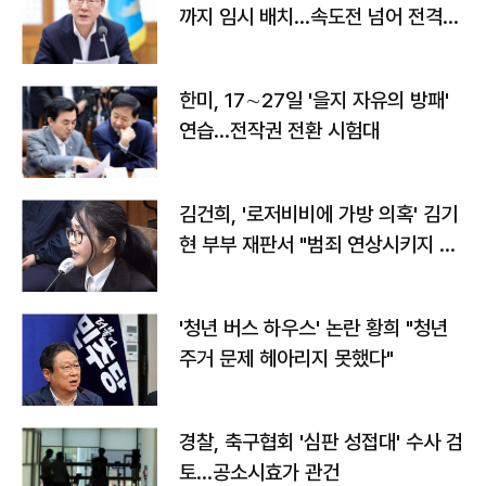
까지 임시 배치…속도전 넘어 전격
전"
한미, 17∼27일 '을지 자유의 방패'
연습…전작권 전환 시험대
김건희, '로저비비에 가방 의혹' 김기
현 부부 재판서 "범죄 연상시키지 말
라"
'청년 버스 하우스' 논란 황희 "청년
주거 문제 헤아리지 못했다"
경찰, 축구협회 '심판 성접대' 수사 검
토…공소시효가 관건