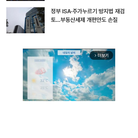
정부 ISA·주가누르기 방지법 재검
토…부동산세제 개편안도 손질
더보기
arrow_forward_ios
Unmute