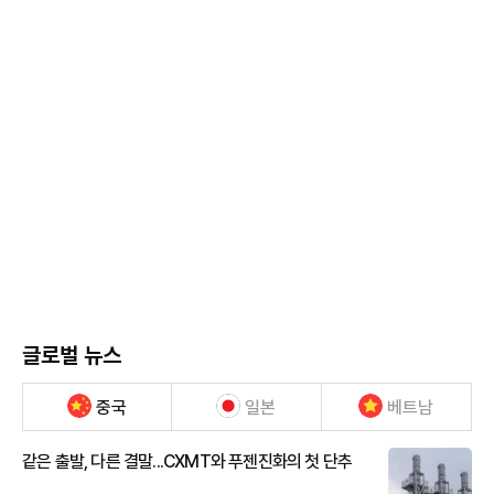
글로벌 뉴스
중국
일본
베트남
같은 출발, 다른 결말...CXMT와 푸젠진화의 첫 단추