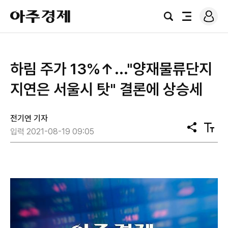
로
아
그
검
전
주
인
색
체
경
메
제
뉴
하림 주가 13%↑..."양재물류단지
지연은 서울시 탓" 결론에 상승세
전기연 기자
공
텍
입력 2021-08-19 09:05
유
스
트
크
기