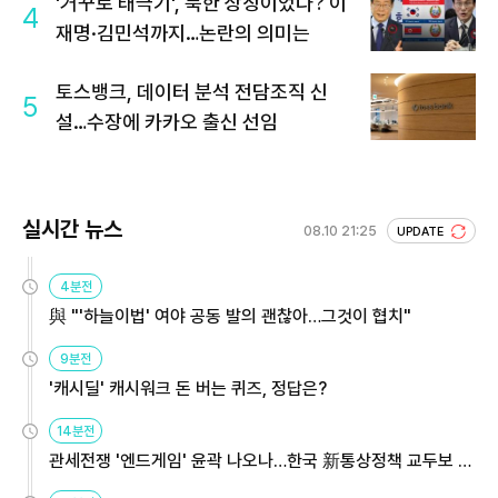
'거꾸로 태극기', 북한 상징이었다? 이
4
재명·김민석까지…논란의 의미는
토스뱅크, 데이터 분석 전담조직 신
5
설…수장에 카카오 출신 선임
실시간 뉴스
08.10 21:25
UPDATE
4분전
與 "'하늘이법' 여야 공동 발의 괜찮아…그것이 협치"
9분전
'캐시딜' 캐시워크 돈 버는 퀴즈, 정답은?
14분전
관세전쟁 '엔드게임' 윤곽 나오나…한국 新통상정책 교두보 활
용해야