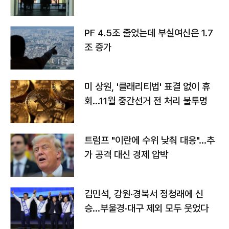
PF 4.5조 줄었는데 부실여신은 1.7
조 증가
미 상원, '클래리티법' 표결 없이 휴
회…11월 중간선거 전 처리 불투명
트럼프 "이란에 수위 낮춰 대응"…추
가 공격 대신 경제 압박
김민석, 강원·경북서 정청래에 신
승…부울경·대구 제외 모두 웃었다