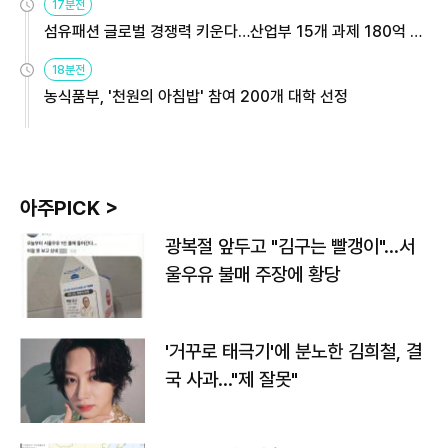
17분전
섬유패션 글로벌 경쟁력 키운다…산업부 15개 과제 180억 지
원
18분전
농식품부, '천원의 아침밥' 참여 200개 대학 선정
아주PICK >
광복절 앞두고 "김구는 빨갱이"…서
울우유 불매 주장에 황당
'거꾸로 태극기'에 분노한 김희철, 결
국 사과…"제 잘못"