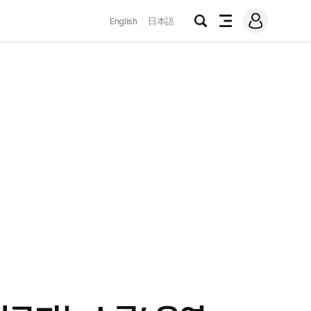
로
English
日本語
그
검
전
인
색
체
메
뉴