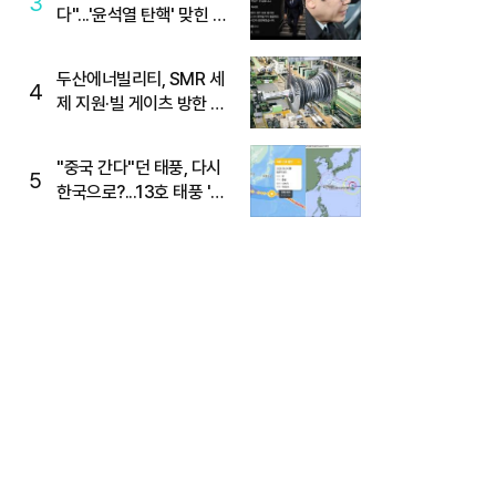
3
다"...'윤석열 탄핵' 맞힌 무
당, '성지글' 등장
두산에너빌리티, SMR 세
4
제 지원·빌 게이츠 방한 기
대에 5%대 강세
"중국 간다"던 태풍, 다시
5
한국으로?...13호 태풍 '돌
핀' 방향 급전환