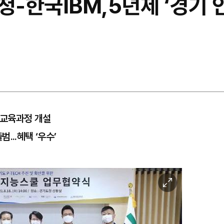
-한국IBM,5년제 ‘경기 
 교육과정 개설
...혜택 ‘우수’
이
미
지