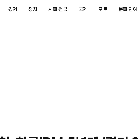
경제
정치
사회·전국
국제
포토
문화·연예