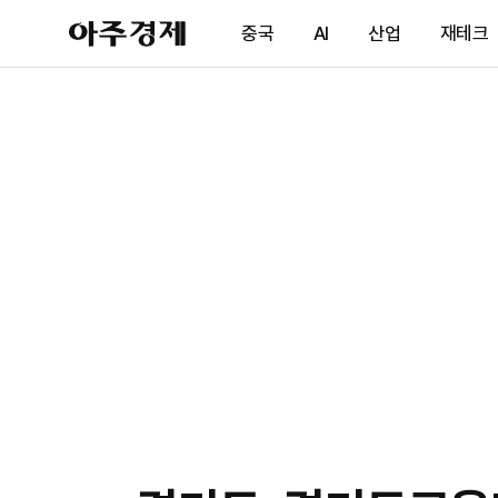
아
중국
AI
산업
재테크
주
경
제