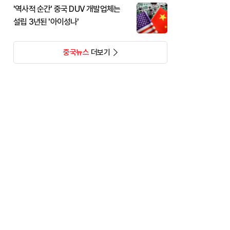
'역사적 순간' 중국 DUV 개발업체는
설립 3년된 '아이성나'
중국뉴스
더보기