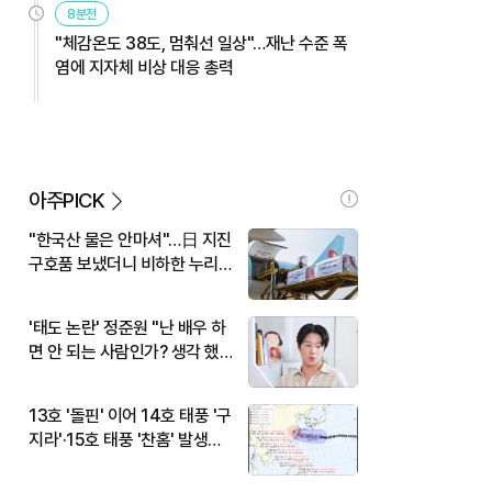
8분전
"체감온도 38도, 멈춰선 일상"…재난 수준 폭
염에 지자체 비상 대응 총력
아주PICK
"한국산 물은 안마셔"…日 지진
구호품 보냈더니 비하한 누리
꾼
'태도 논란' 정준원 "난 배우 하
면 안 되는 사람인가? 생각 했
다"
13호 '돌핀' 이어 14호 태풍 '구
지라'·15호 태풍 '찬홈' 발생…
현재 위치와 이동경로는?