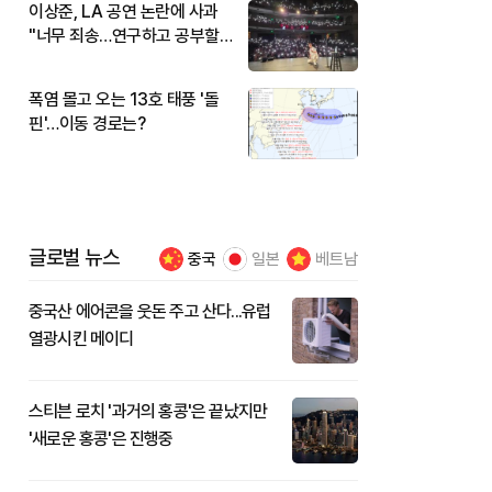
이상준, LA 공연 논란에 사과
"너무 죄송…연구하고 공부할
것"
폭염 몰고 오는 13호 태풍 '돌
핀'…이동 경로는?
글로벌 뉴스
중국
일본
베트남
중국산 에어콘을 웃돈 주고 산다...유럽
열광시킨 메이디
스티븐 로치 '과거의 홍콩'은 끝났지만
'새로운 홍콩'은 진행중