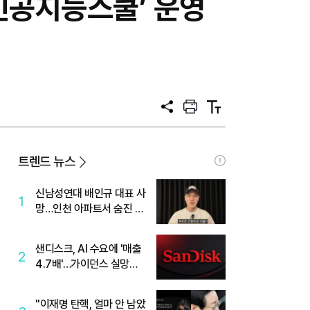
인공지능스쿨’ 운영
공
프
텍
유
린
스
트
트
크
기
트렌드 뉴스
신남성연대 배인규 대표 사
1
망…인천 아파트서 숨진 채
발견
샌디스크, AI 수요에 '매출
2
4.7배'…가이던스 실망에
'주가는 하락'
"이재명 탄핵, 얼마 안 남았