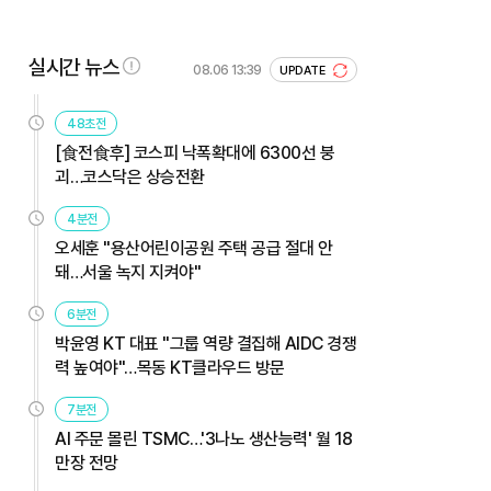
실시간 뉴스
08.06 13:39
UPDATE
48초전
[食전食후] 코스피 낙폭확대에 6300선 붕
괴…코스닥은 상승전환
4분전
오세훈 "용산어린이공원 주택 공급 절대 안
돼…서울 녹지 지켜야"
6분전
박윤영 KT 대표 "그룹 역량 결집해 AIDC 경쟁
력 높여야"…목동 KT클라우드 방문
7분전
AI 주문 몰린 TSMC…'3나노 생산능력' 월 18
만장 전망