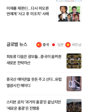
이재룡 재판行…다시 떠오른
연예계 '사고 후 미조치' 사례
글로벌 뉴스
중국
일본
베트남
희토류 다음은 광모듈…중국이 움켜쥔
새로운 전략자산
중국산 에어콘을 웃돈 주고 산다...유럽
열광시킨 메이디
스티븐 로치 '과거의 홍콩'은 끝났지만
'새로운 홍콩'은 진행중