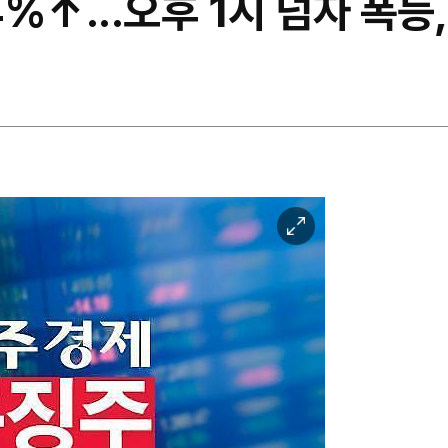
%↑...오후 1시 넘자 폭등,
이
미
지
확
대