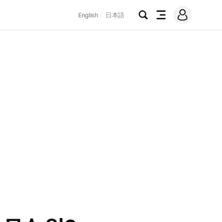
로
English
日本語
그
검
전
인
색
체
메
뉴