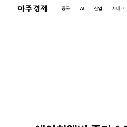
아
중국
AI
산업
재테크
주
경
제