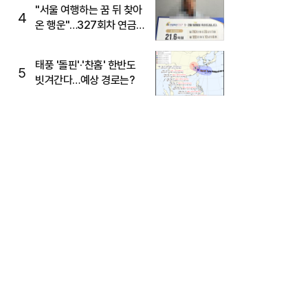
"서울 여행하는 꿈 뒤 찾아
4
온 행운"…327회차 연금
복권720+ 당첨번호조회
주목
태풍 '돌핀'·'찬홈' 한반도
5
빗겨간다…예상 경로는?