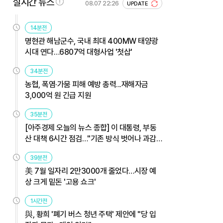
실시간 뉴스
08.07 22:26
UPDATE
14분전
명현관 해남군수, 국내 최대 400MW 태양광
시대 연다…6807억 대형사업 '첫삽'
34분전
농협, 폭염·가뭄 피해 예방 총력...재해자금
3,000억 원 긴급 지원
35분전
[아주경제 오늘의 뉴스 종합] 이 대통령, 부동
산 대책 6시간 점검…"기존 방식 벗어나 과감
히 실행" 外
39분전
美 7월 일자리 2만3000개 줄었다…시장 예
상 크게 밑돈 '고용 쇼크'
1시간전
與, 황희 '폐기 버스 청년 주택' 제안에 "당 입