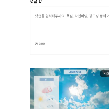
댓글
0
0
/ 300
더
arrow_forward_ios