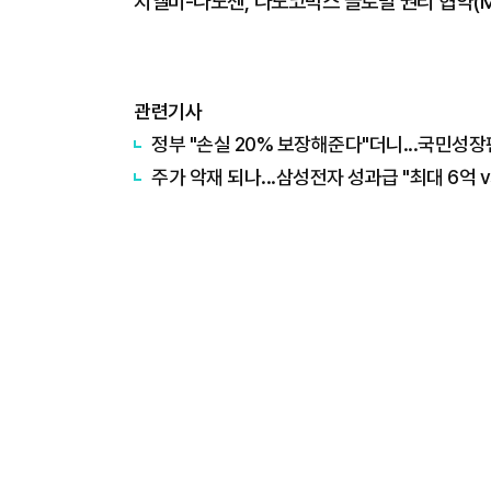
치엘비-나노젠, 나노코박스 글로벌 권리 협약(M
관련기사
정부 "손실 20% 보장해준다"더니...국민성장
주가 악재 되나...삼성전자 성과급 "최대 6억 v