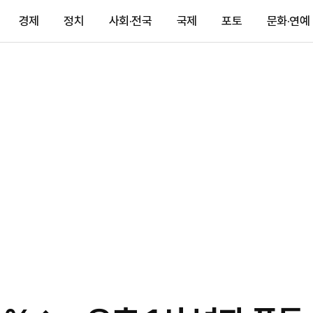
경제
정치
사회·전국
국제
포토
문화·연예