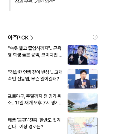
장과 무관…개인 의견"
아주PICK
"속옷 빨고 졸업식까지"…근육
병 학생 돌본 공익, 코미디언 김
규원이었다
"경솔한 언행 깊이 반성"…고개
숙인 신동엽, 무슨 일이길래?
프로야구, 주말까지 전 경기 취
소…11일 재개·오후 7시 경기
시작
태풍 '돌핀'·'찬홈' 한반도 빗겨
간다…예상 경로는?