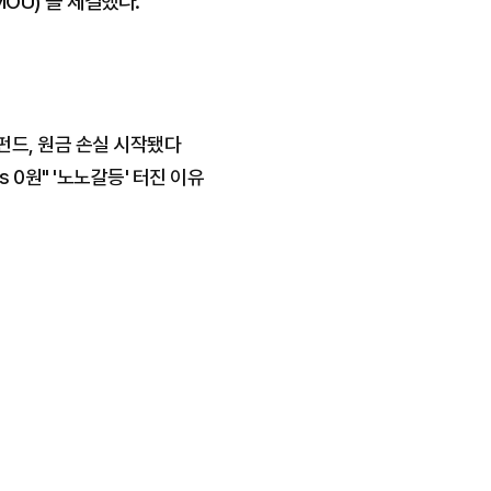
OU)'을 체결했다.
펀드, 원금 손실 시작됐다
s 0원" '노노갈등' 터진 이유