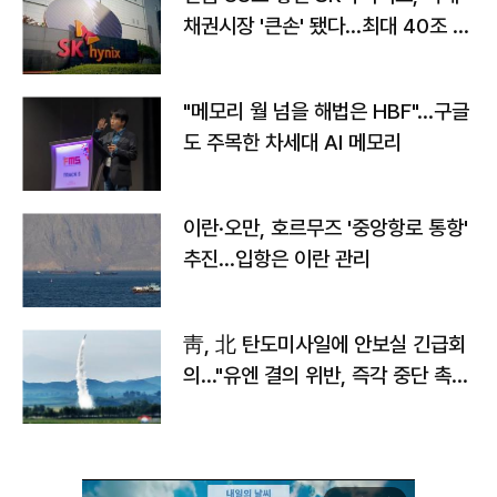
채권시장 '큰손' 됐다…최대 40조 투
자
"메모리 월 넘을 해법은 HBF"…구글
도 주목한 차세대 AI 메모리
이란·오만, 호르무즈 '중앙항로 통항'
추진…입항은 이란 관리
靑, 北 탄도미사일에 안보실 긴급회
의…"유엔 결의 위반, 즉각 중단 촉
구"