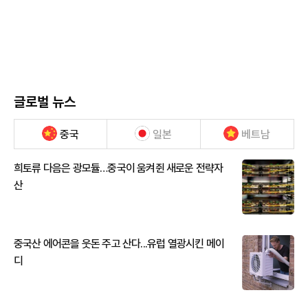
글로벌 뉴스
중국
일본
베트남
희토류 다음은 광모듈…중국이 움켜쥔 새로운 전략자
산
중국산 에어콘을 웃돈 주고 산다...유럽 열광시킨 메이
디