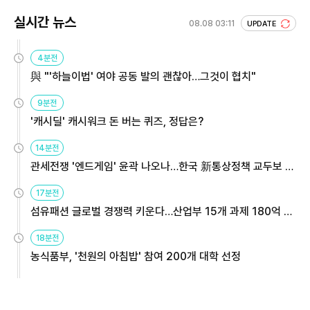
실시간 뉴스
08.08 03:11
UPDATE
4분전
與 "'하늘이법' 여야 공동 발의 괜찮아…그것이 협치"
9분전
'캐시딜' 캐시워크 돈 버는 퀴즈, 정답은?
14분전
관세전쟁 '엔드게임' 윤곽 나오나…한국 新통상정책 교두보 활
용해야
17분전
섬유패션 글로벌 경쟁력 키운다…산업부 15개 과제 180억 지
원
18분전
농식품부, '천원의 아침밥' 참여 200개 대학 선정