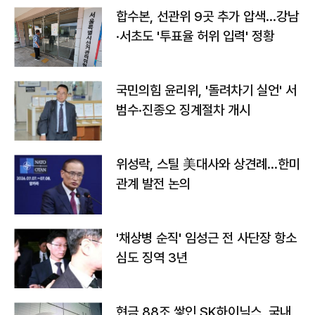
합수본, 선관위 9곳 추가 압색…강남
·서초도 '투표율 허위 입력' 정황
국민의힘 윤리위, '돌려차기 실언' 서
범수·진종오 징계절차 개시
위성락, 스틸 美대사와 상견례…한미
관계 발전 논의
'채상병 순직' 임성근 전 사단장 항소
심도 징역 3년
현금 88조 쌓인 SK하이닉스, 국내