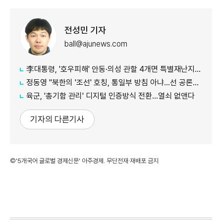
전성민 기자
ball@ajunews.com
李대통령, '호우피해' 안동·의성 관할 4개면 특별재난지역 선포
정동영 "북한의 '조선' 호칭, 통일부 방침 아냐...선 공론화 먼저"
육군, '총기함 관리' 디지털 인증방식 전환…열쇠 없앤다
기자의 다른기사
©'5개국어 글로벌 경제신문' 아주경제. 무단전재·재배포 금지