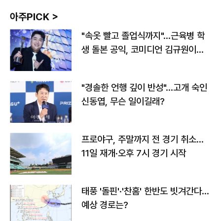
아주PICK >
"속옷 빨고 졸업식까지"…근육병 학
생 돌본 공익, 코미디언 김규원이었
다
"경솔한 언행 깊이 반성"…고개 숙인
신동엽, 무슨 일이길래?
프로야구, 주말까지 전 경기 취소…
11일 재개·오후 7시 경기 시작
태풍 '돌핀'·'찬홈' 한반도 빗겨간다…
예상 경로는?