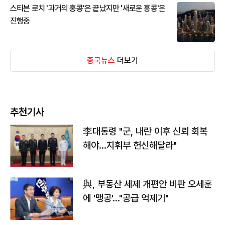
스티븐 로치 '과거의 홍콩'은 끝났지만 '새로운 홍콩'은
진행중
중국뉴스
더보기
추천기사
李대통령 "군, 내란 이후 신뢰 회복
해야…지휘부 헌신해달라"
與, 부동산 세제 개편안 비판 오세훈
에 '맹공'…"공급 억제기"