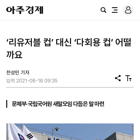
로
아
그
검
전
주
인
색
체
경
메
제
뉴
‘리유저블 컵’ 대신 ‘다회용 컵’ 어떨
까요
전성민 기자
공
텍
입력 2021-08-18 09:35
유
스
트
크
기
문체부·국립국어원 새말모임 다듬은 말 마련