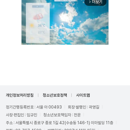
더보기
arrow_forward_ios
Mute
개인정보처리방침
청소년보호정책
사이트맵
정기간행등록번호 : 서울 아 00493
회장·발행인 : 곽영길
사장·편집인 : 임규진
청소년보호책임자 : 전운
주소 : 서울특별시 종로구 종로 1길 42(수송동 146-1) 이마빌딩 11층