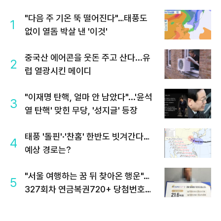
"다음 주 기온 뚝 떨어진다"…태풍도
1
없이 열돔 박살 낸 '이것'
중국산 에어콘을 웃돈 주고 산다...유
2
럽 열광시킨 메이디
"이재명 탄핵, 얼마 안 남았다"...'윤석
3
열 탄핵' 맞힌 무당, '성지글' 등장
태풍 '돌핀'·'찬홈' 한반도 빗겨간다…
4
예상 경로는?
"서울 여행하는 꿈 뒤 찾아온 행운"…
5
327회차 연금복권720+ 당첨번호조
회 주목