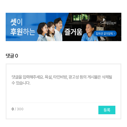
댓글
0
0
/ 300
등록