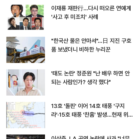
이재룡 재판行…다시 떠오른 연예계
'사고 후 미조치' 사례
"한국산 물은 안마셔"…日 지진 구호
품 보냈더니 비하한 누리꾼
'태도 논란' 정준원 "난 배우 하면 안
되는 사람인가? 생각 했다"
13호 '돌핀' 이어 14호 태풍 '구지
라'·15호 태풍 '찬홈' 발생…현재 위
치와 이동경로는?
이상준, LA 공연 논란에 사과 "너무