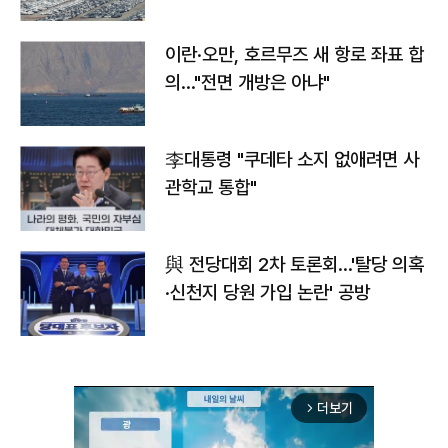
이란·오만, 호르무즈 새 항로 좌표 합
의…"전면 개방은 아냐"
李대통령 "쿠데타 소지 없애려면 사
관학교 통합"
與 전당대회 2차 토론회…'탈당 의혹
·신천지 당원 가입 논란' 공방
더보기
arrow_forward_ios