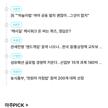
4분전
與 "'하늘이법' 여야 공동 발의 괜찮아…그것이 협치"
9분전
'캐시딜' 캐시워크 돈 버는 퀴즈, 정답은?
14분전
관세전쟁 '엔드게임' 윤곽 나오나…한국 新통상정책 교두보 활
용해야
17분전
섬유패션 글로벌 경쟁력 키운다…산업부 15개 과제 180억 지
원
18분전
농식품부, '천원의 아침밥' 참여 200개 대학 선정
아주PICK >