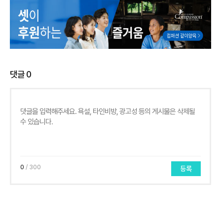
댓글
0
0
/ 300
등록