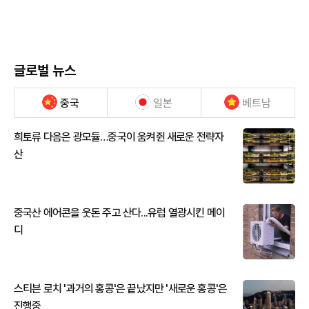
글로벌 뉴스
중국
일본
베트남
희토류 다음은 광모듈…중국이 움켜쥔 새로운 전략자
산
중국산 에어콘을 웃돈 주고 산다...유럽 열광시킨 메이
디
스티븐 로치 '과거의 홍콩'은 끝났지만 '새로운 홍콩'은
진행중