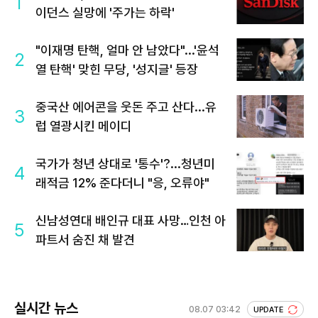
1
이던스 실망에 '주가는 하락'
"이재명 탄핵, 얼마 안 남았다"...'윤석
2
열 탄핵' 맞힌 무당, '성지글' 등장
중국산 에어콘을 웃돈 주고 산다...유
3
럽 열광시킨 메이디
국가가 청년 상대로 '통수'?...청년미
4
래적금 12% 준다더니 "응, 오류야"
신남성연대 배인규 대표 사망…인천 아
5
파트서 숨진 채 발견
실시간 뉴스
08.07 03:42
UPDATE