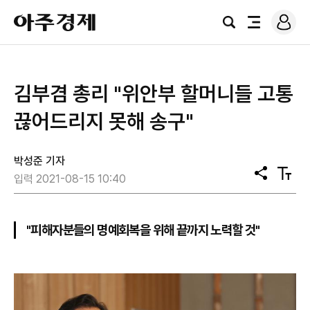
로
아
그
검
전
주
인
색
체
경
메
제
뉴
김부겸 총리 "위안부 할머니들 고통
끊어드리지 못해 송구"
박성준 기자
공
텍
입력 2021-08-15 10:40
유
스
트
크
기
"피해자분들의 명예회복을 위해 끝까지 노력할 것"