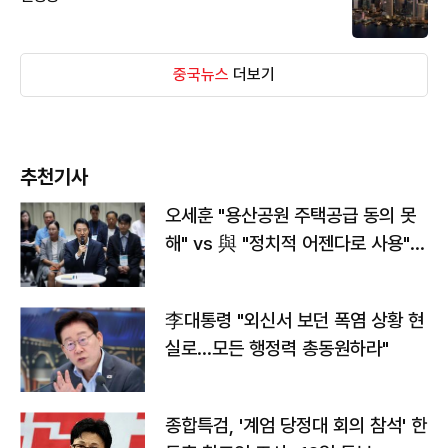
중국뉴스
더보기
추천기사
오세훈 "용산공원 주택공급 동의 못
해" vs 與 "정치적 어젠다로 사용"
맞불
李대통령 "외신서 보던 폭염 상황 현
실로…모든 행정력 총동원하라"
종합특검, '계엄 당정대 회의 참석' 한