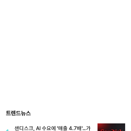
트렌드뉴스
샌디스크, AI 수요에 '매출 4.7배'…가