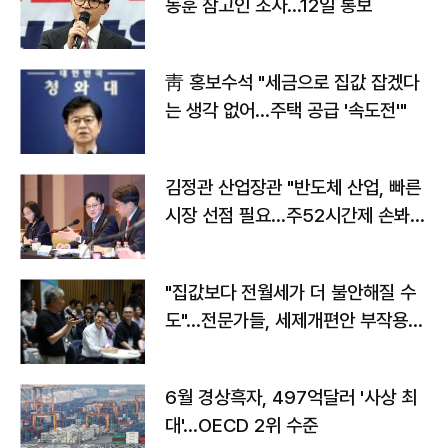
동훈 참고인 조사...12일 통보
靑 홍보수석 "세금으로 집값 잡겠다
는 생각 없어…주택 공급 '속도전'"
김정관 산업장관 "반도체 산업, 빠른
시장 선점 필요…주52시간제 손봐
야"
"집값보다 전월세가 더 불안해질 수
도"…전문가들, 세제개편안 부작용
우려
6월 경상흑자, 497억달러 '사상 최
대'…OECD 2위 수준