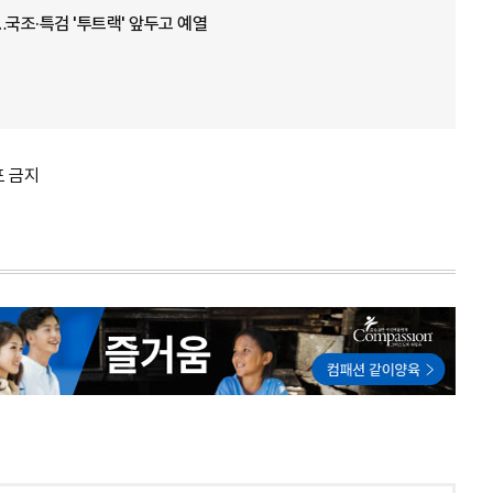
…국조·특검 '투트랙' 앞두고 예열
포 금지