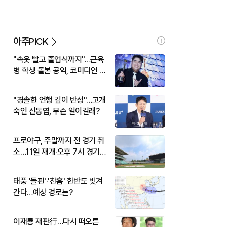
아주PICK
"속옷 빨고 졸업식까지"…근육
병 학생 돌본 공익, 코미디언 김
규원이었다
"경솔한 언행 깊이 반성"…고개
숙인 신동엽, 무슨 일이길래?
프로야구, 주말까지 전 경기 취
소…11일 재개·오후 7시 경기
시작
태풍 '돌핀'·'찬홈' 한반도 빗겨
간다…예상 경로는?
이재룡 재판行…다시 떠오른