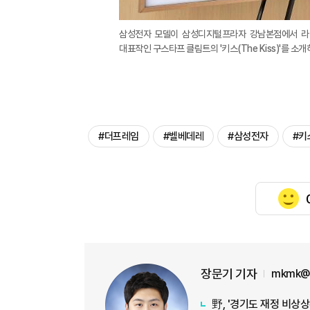
삼성전자 모델이 삼성디지털프라자 강남본점에서 라이
대표작인 구스타프 클림트의 '키스(The Kiss)'를 소
#더프레임
#벨베데레
#삼성전자
#키
장문기 기자
mkmk@a
野, '경기도 재정 비상