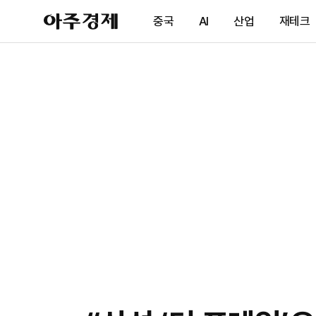
아
중국
AI
산업
재테크
주
경
제