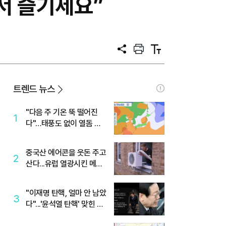
에서 즐기세요”
공
프
텍
유
린
스
트
트
크
기
트렌드 뉴스
"다음 주 기온 뚝 떨어진
1
다"…태풍도 없이 열돔 박
살 낸 '이것'
중국산 에어콘을 웃돈 주고
2
산다...유럽 열광시킨 메이
디
"이재명 탄핵, 얼마 안 남았
3
다"...'윤석열 탄핵' 맞힌 무
당, '성지글' 등장