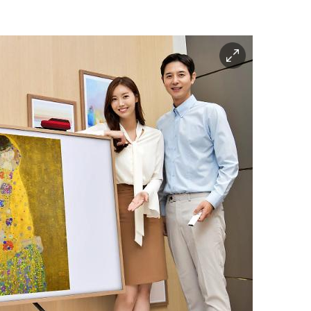
이
미
지
확
대