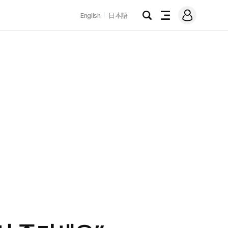
로
English
日本語
그
검
전
인
색
체
메
뉴