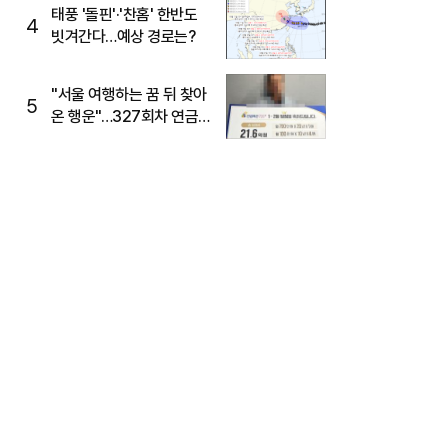
태풍 '돌핀'·'찬홈' 한반도
4
빗겨간다…예상 경로는?
"서울 여행하는 꿈 뒤 찾아
5
온 행운"…327회차 연금
복권720+ 당첨번호조회
주목