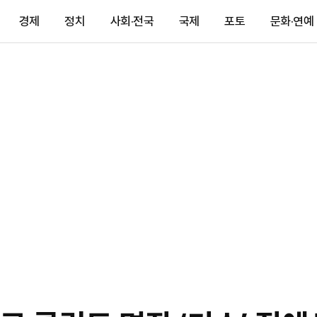
경제
정치
사회·전국
국제
포토
문화·연예