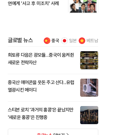
연예계 '사고 후 미조치' 사례
글로벌 뉴스
중국
일본
베트남
희토류 다음은 광모듈…중국이 움켜쥔
새로운 전략자산
중국산 에어콘을 웃돈 주고 산다...유럽
열광시킨 메이디
스티븐 로치 '과거의 홍콩'은 끝났지만
'새로운 홍콩'은 진행중