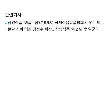
관련기사
삼양식품 '탱글'·'삼양1963', 국제식음료품평회서 우수 미각상 수상
불닭 신화 이끈 김정수 회장…삼양식품 '제2 도약' 일군다