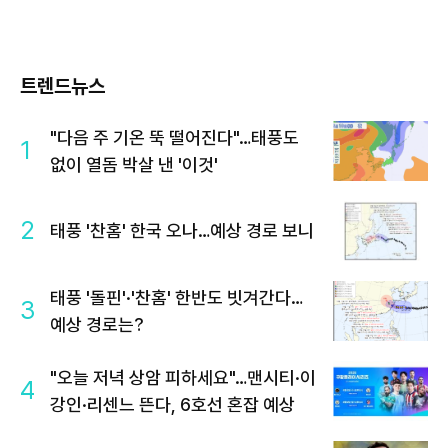
트렌드뉴스
"다음 주 기온 뚝 떨어진다"…태풍도
1
없이 열돔 박살 낸 '이것'
2
태풍 '찬홈' 한국 오나…예상 경로 보니
태풍 '돌핀'·'찬홈' 한반도 빗겨간다…
3
예상 경로는?
"오늘 저녁 상암 피하세요"…맨시티·이
4
강인·리센느 뜬다, 6호선 혼잡 예상