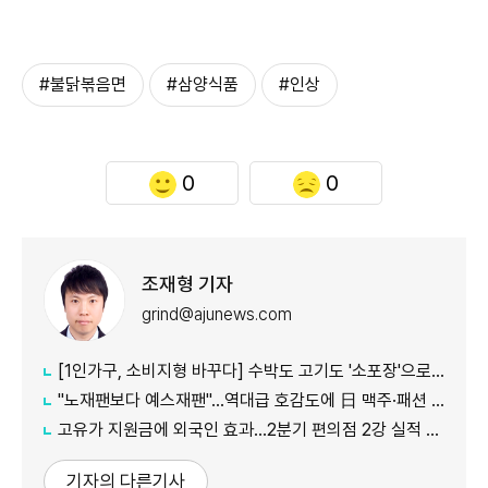
#불닭볶음면
#삼양식품
#인상
0
0
조재형 기자
grind@ajunews.com
[1인가구, 소비지형 바꾸다] 수박도 고기도 '소포장'으로…필요한 만큼 사고 남기지 않아요
"노재팬보다 예스재팬"…역대급 호감도에 日 맥주·패션 '날개'
고유가 지원금에 외국인 효과…2분기 편의점 2강 실적 날았다
기자의 다른기사