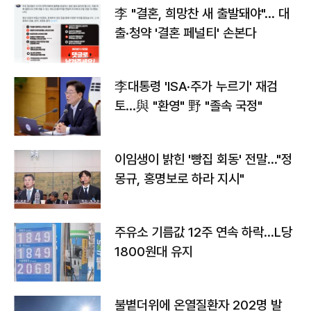
李 "결혼, 희망찬 새 출발돼야"… 대
출·청약 '결혼 페널티' 손본다
李대통령 'ISA·주가 누르기' 재검
토…與 "환영" 野 "졸속 국정"
이임생이 밝힌 '빵집 회동' 전말…"정
몽규, 홍명보로 하라 지시"
주유소 기름값 12주 연속 하락…L당
1800원대 유지
불볕더위에 온열질환자 202명 발