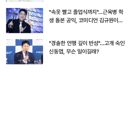
"속옷 빨고 졸업식까지"…근육병 학
생 돌본 공익, 코미디언 김규원이었
다
"경솔한 언행 깊이 반성"…고개 숙인
신동엽, 무슨 일이길래?