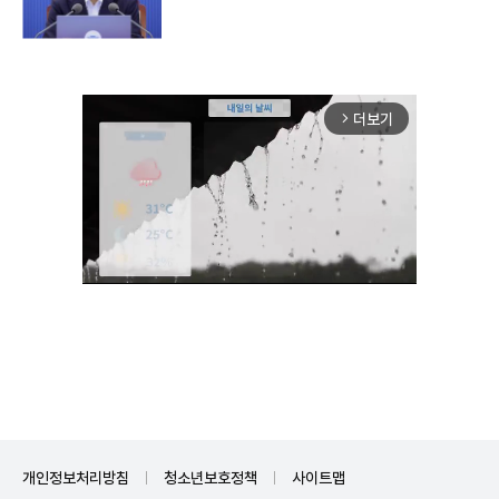
더보기
arrow_forward_ios
Unmute
개인정보처리방침
청소년보호정책
사이트맵