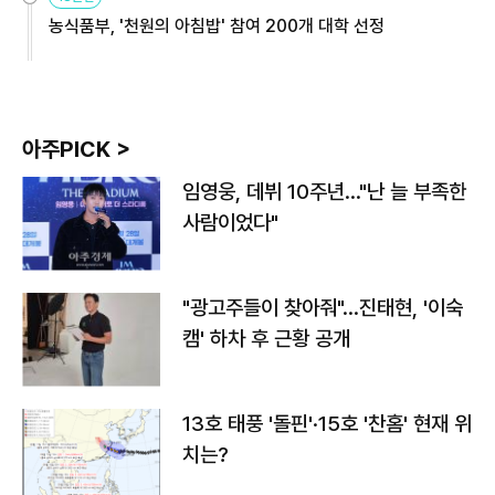
농식품부, '천원의 아침밥' 참여 200개 대학 선정
아주PICK >
임영웅, 데뷔 10주년…"난 늘 부족한
사람이었다"
"광고주들이 찾아줘"…진태현, '이숙
캠' 하차 후 근황 공개
13호 태풍 '돌핀'·15호 '찬홈' 현재 위
치는?