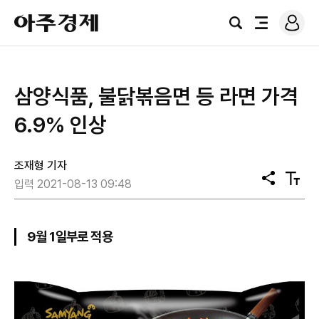
로
아
그
검
전
주
인
색
체
경
메
제
뉴
​삼양식품, 불닭볶음면 등 라면 가격
6.9% 인상
조재형 기자
공
텍
입력 2021-08-13 09:48
유
스
트
크
기
9월 1일부로 적용