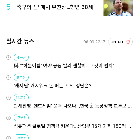
5
'축구의 신' 메시 부친상…향년 68세
실시간 뉴스
08.09 22:17
UPDATE
4분전
與 "'하늘이법' 여야 공동 발의 괜찮아…그것이 협치"
9분전
'캐시딜' 캐시워크 돈 버는 퀴즈, 정답은?
14분전
관세전쟁 '엔드게임' 윤곽 나오나…한국 新통상정책 교두보 활
용해야
17분전
섬유패션 글로벌 경쟁력 키운다…산업부 15개 과제 180억 지
원
18분전