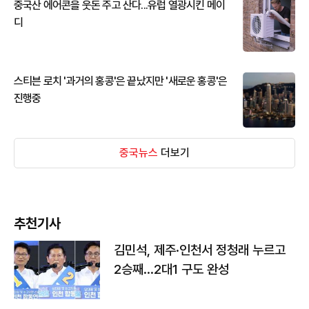
중국산 에어콘을 웃돈 주고 산다...유럽 열광시킨 메이
디
스티븐 로치 '과거의 홍콩'은 끝났지만 '새로운 홍콩'은
진행중
중국뉴스
더보기
추천기사
김민석, 제주·인천서 정청래 누르고
2승째…2대1 구도 완성