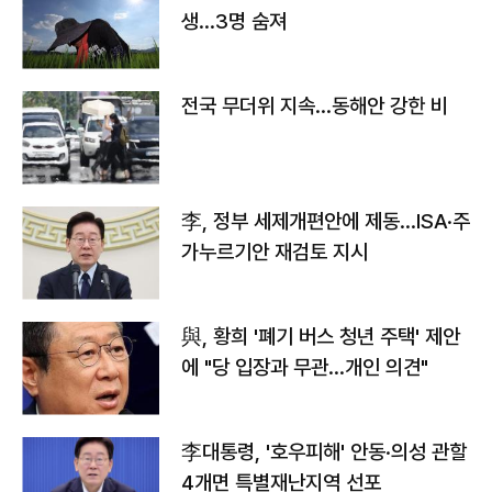
생…3명 숨져
전국 무더위 지속…동해안 강한 비
李, 정부 세제개편안에 제동…ISA·주
가누르기안 재검토 지시
與, 황희 '폐기 버스 청년 주택' 제안
에 "당 입장과 무관…개인 의견"
李대통령, '호우피해' 안동·의성 관할
4개면 특별재난지역 선포