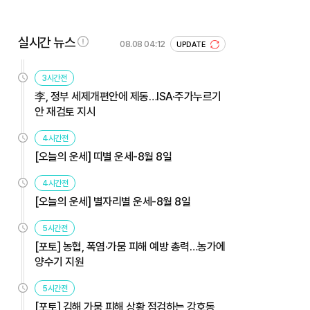
실시간 뉴스
08.08 04:12
UPDATE
3시간전
李, 정부 세제개편안에 제동…ISA·주가누르기
안 재검토 지시
4시간전
[오늘의 운세] 띠별 운세-8월 8일
4시간전
[오늘의 운세] 별자리별 운세-8월 8일
5시간전
[포토] 농협, 폭염·가뭄 피해 예방 총력…농가에
양수기 지원
5시간전
[포토] 김해 가뭄 피해 상황 점검하는 강호동