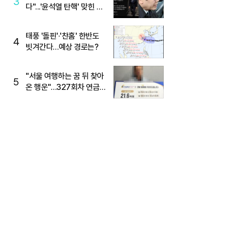
3
다"...'윤석열 탄핵' 맞힌 무
당, '성지글' 등장
태풍 '돌핀'·'찬홈' 한반도
4
빗겨간다…예상 경로는?
"서울 여행하는 꿈 뒤 찾아
5
온 행운"…327회차 연금
복권720+ 당첨번호조회
주목