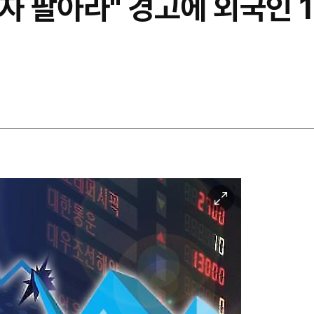
전자 팔아라" 경고에 외국인 
이
미
지
확
대