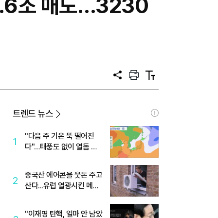
1.6조 매도…3230
공
프
텍
유
린
스
트
트
크
기
트렌드 뉴스
"다음 주 기온 뚝 떨어진
1
다"…태풍도 없이 열돔 박
살 낸 '이것'
중국산 에어콘을 웃돈 주고
2
산다...유럽 열광시킨 메이
디
"이재명 탄핵, 얼마 안 남았