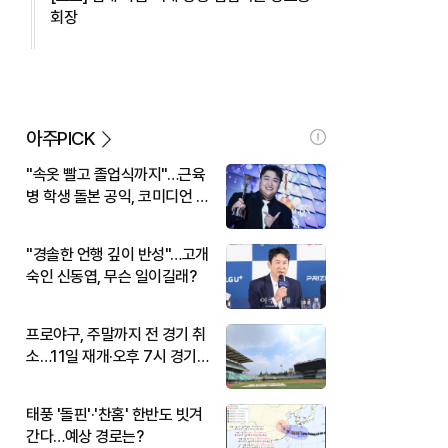
회장
아주PICK
"속옷 빨고 졸업식까지"…근육
병 학생 돌본 공익, 코미디언 김
규원이었다
"경솔한 언행 깊이 반성"…고개
숙인 신동엽, 무슨 일이길래?
프로야구, 주말까지 전 경기 취
소…11일 재개·오후 7시 경기
시작
태풍 '돌핀'·'찬홈' 한반도 빗겨
간다…예상 경로는?