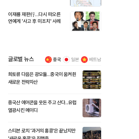
이재룡 재판行…다시 떠오른
연예계 '사고 후 미조치' 사례
글로벌 뉴스
중국
일본
베트남
희토류 다음은 광모듈…중국이 움켜쥔
새로운 전략자산
중국산 에어콘을 웃돈 주고 산다...유럽
열광시킨 메이디
스티븐 로치 '과거의 홍콩'은 끝났지만
'새로운 홍콩'은 진행중