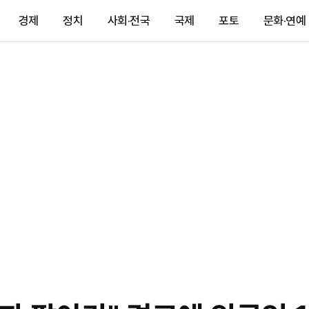
경제
정치
사회·전국
국제
포토
문화·연예