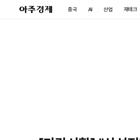
아
중국
AI
산업
재테크
주
경
제