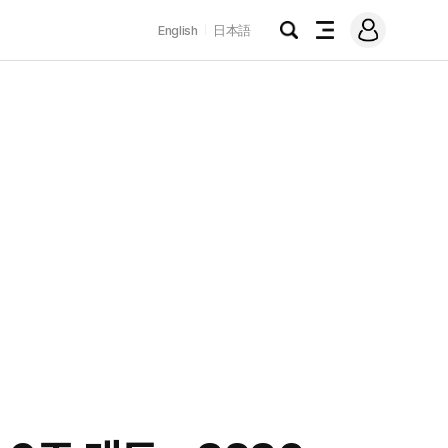
로
English
日本語
그
검
전
인
색
체
메
뉴