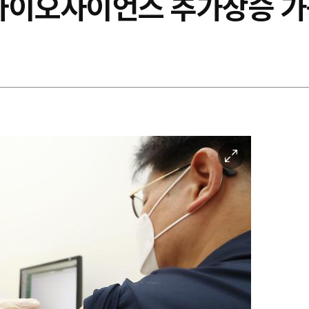
바이오사이언스 추가상승 
이
미
지
확
대