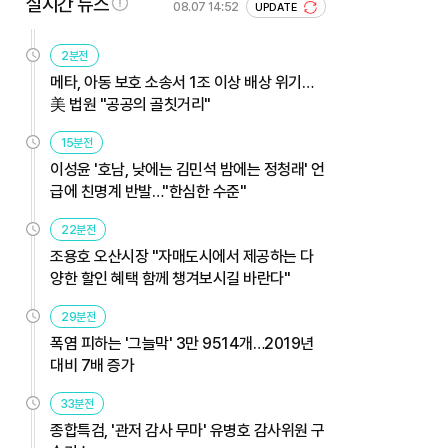
실시간 뉴스
08.07 14:52
UPDATE
2분전
메타, 아동 보호 소송서 1조 이상 배상 위기…
美 법원 "공공의 골칫거리"
15분전
이성윤 '호남, 낮에는 김민석 밤에는 정청래' 언
급에 친명계 반발…"한심한 수준"
22분전
조용호 오산시장 "자매도시에서 제공하는 다
양한 할인 혜택 함께 챙겨보시길 바란다"
29분전
폭염 피하는 '그늘막' 3만 9514개…2019년
대비 7배 증가
33분전
종합특검, '관저 감사 무마' 유병호 감사위원 구