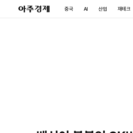
아
중국
AI
산업
재테크
주
경
제