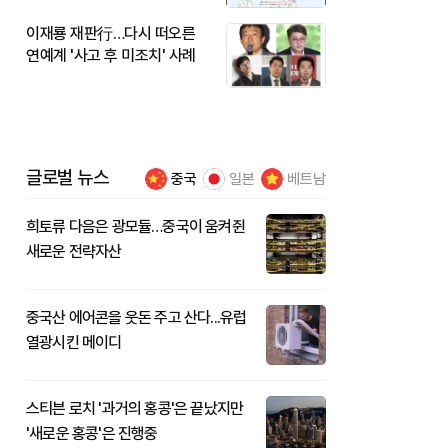
이재룡 재판行…다시 떠오른
연예계 '사고 후 미조치' 사례
글로벌 뉴스
중국
일본
베트남
희토류 다음은 광모듈…중국이 움켜쥔
새로운 전략자산
중국산 에어콘을 웃돈 주고 산다...유럽
열광시킨 메이디
스티븐 로치 '과거의 홍콩'은 끝났지만
'새로운 홍콩'은 진행중