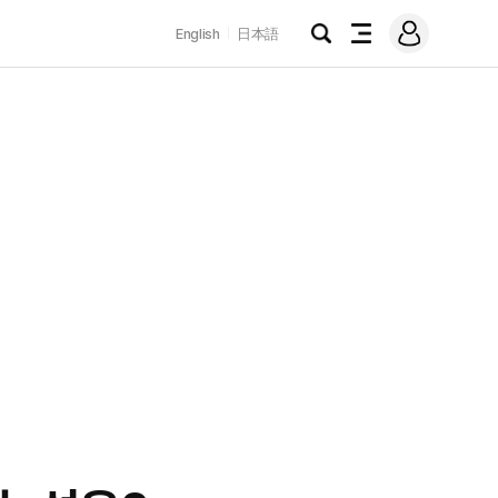
로
English
日本語
그
검
전
인
색
체
메
뉴