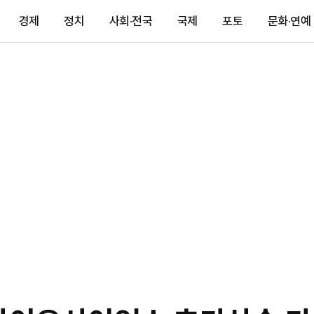
경제
정치
사회·전국
국제
포토
문화·연예