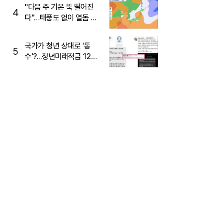
주목
"다음 주 기온 뚝 떨어진
4
다"…태풍도 없이 열돔 박
살 낸 '이것'
국가가 청년 상대로 '통
5
수'?...청년미래적금 12%
준다더니 "응, 오류야"