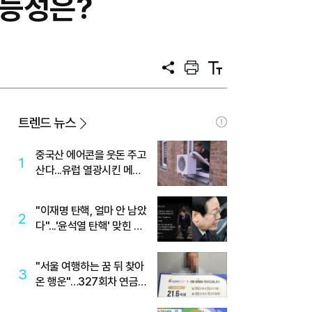
가능성은?
공
프
텍
유
린
스
트
트
크
기
트렌드 뉴스
중국산 에어콘을 웃돈 주고
1
산다...유럽 열광시킨 메이
디
"이재명 탄핵, 얼마 안 남았
2
다"...'윤석열 탄핵' 맞힌 무
당, '성지글' 등장
"서울 여행하는 꿈 뒤 찾아
3
온 행운"…327회차 연금
복권720+ 당첨번호조회