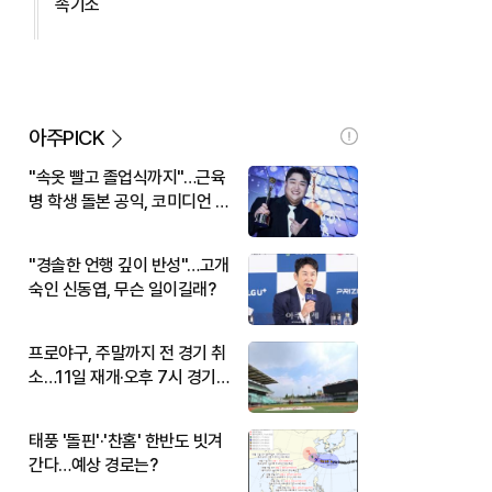
속기소
아주PICK
"속옷 빨고 졸업식까지"…근육
병 학생 돌본 공익, 코미디언 김
규원이었다
"경솔한 언행 깊이 반성"…고개
숙인 신동엽, 무슨 일이길래?
프로야구, 주말까지 전 경기 취
소…11일 재개·오후 7시 경기
시작
태풍 '돌핀'·'찬홈' 한반도 빗겨
간다…예상 경로는?