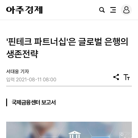
로
아
그
검
전
주
인
색
체
경
메
제
뉴
'핀테크 파트너십'은 글로벌 은행의
생존전략
서대웅 기자
공
텍
입력 2021-08-11 08:00
유
스
트
크
기
국제금융센터 보고서