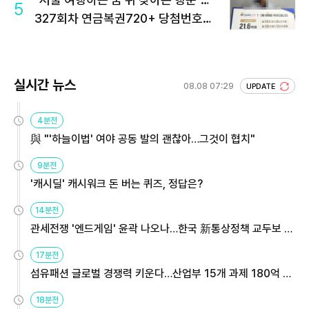
5
327회차 연금복권720+ 당첨번호조
회 주목
실시간 뉴스
08.08 07:29
UPDATE
4분전
與 "'하늘이법' 여야 공동 발의 괜찮아…그것이 협치"
9분전
'캐시딜' 캐시워크 돈 버는 퀴즈, 정답은?
14분전
관세전쟁 '엔드게임' 윤곽 나오나…한국 新통상정책 교두보 활
용해야
17분전
섬유패션 글로벌 경쟁력 키운다…산업부 15개 과제 180억 지
원
18분전