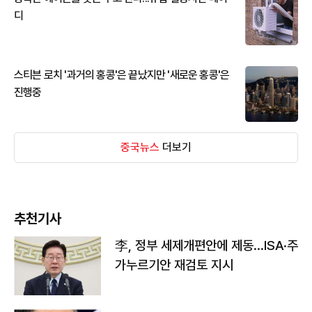
디
스티븐 로치 '과거의 홍콩'은 끝났지만 '새로운 홍콩'은
진행중
중국뉴스
더보기
추천기사
李, 정부 세제개편안에 제동…ISA·주
가누르기안 재검토 지시