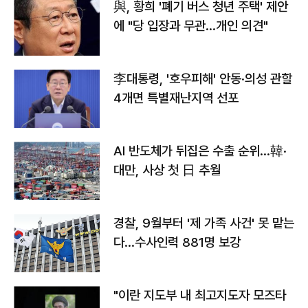
與, 황희 '폐기 버스 청년 주택' 제안
에 "당 입장과 무관…개인 의견"
李대통령, '호우피해' 안동·의성 관할
4개면 특별재난지역 선포
AI 반도체가 뒤집은 수출 순위…韓·
대만, 사상 첫 日 추월
경찰, 9월부터 '제 가족 사건' 못 맡는
다…수사인력 881명 보강
"이란 지도부 내 최고지도자 모즈타