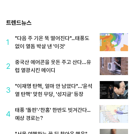
트렌드뉴스
"다음 주 기온 뚝 떨어진다"…태풍도
1
없이 열돔 박살 낸 '이것'
중국산 에어콘을 웃돈 주고 산다...유
2
럽 열광시킨 메이디
"이재명 탄핵, 얼마 안 남았다"...'윤석
3
열 탄핵' 맞힌 무당, '성지글' 등장
태풍 '돌핀'·'찬홈' 한반도 빗겨간다…
4
예상 경로는?
"서울 여행하는 꿈 뒤 찾아온 행운"…