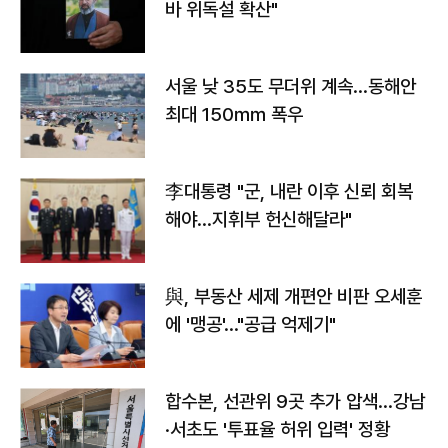
바 위독설 확산"
서울 낮 35도 무더위 계속…동해안
최대 150㎜ 폭우
李대통령 "군, 내란 이후 신뢰 회복
해야…지휘부 헌신해달라"
與, 부동산 세제 개편안 비판 오세훈
에 '맹공'…"공급 억제기"
합수본, 선관위 9곳 추가 압색…강남
·서초도 '투표율 허위 입력' 정황