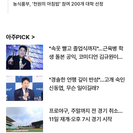
농식품부, '천원의 아침밥' 참여 200개 대학 선정
아주PICK >
"속옷 빨고 졸업식까지"…근육병 학
생 돌본 공익, 코미디언 김규원이었
다
"경솔한 언행 깊이 반성"…고개 숙인
신동엽, 무슨 일이길래?
프로야구, 주말까지 전 경기 취소…
11일 재개·오후 7시 경기 시작