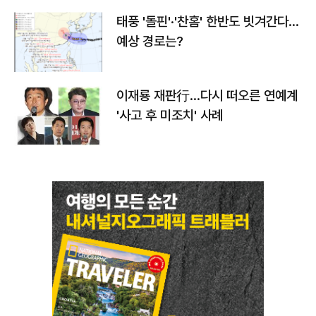
태풍 '돌핀'·'찬홈' 한반도 빗겨간다…
예상 경로는?
이재룡 재판行…다시 떠오른 연예계
'사고 후 미조치' 사례