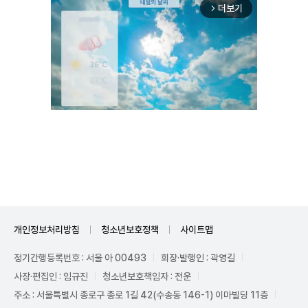
더보기
arrow_forward_ios
Unmute
개인정보처리방침
청소년보호정책
사이트맵
정기간행등록번호 : 서울 아 00493
회장·발행인 : 곽영길
사장·편집인 : 임규진
청소년보호책임자 : 전운
주소 : 서울특별시 종로구 종로 1길 42(수송동 146-1) 이마빌딩 11층