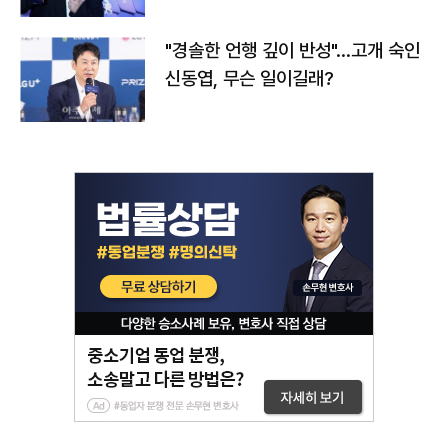
다
"경솔한 언행 깊이 반성"…고개 숙인
신동엽, 무슨 일이길래?