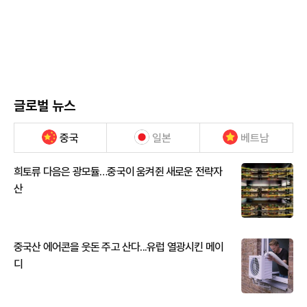
글로벌 뉴스
중국
일본
베트남
희토류 다음은 광모듈…중국이 움켜쥔 새로운 전략자
산
중국산 에어콘을 웃돈 주고 산다...유럽 열광시킨 메이
디