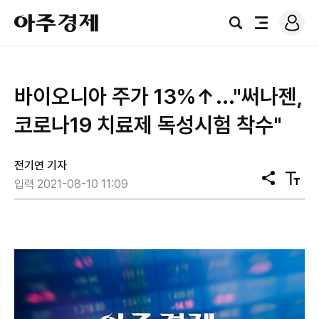
로
아
그
검
전
주
인
색
체
경
메
제
뉴
바이오니아 주가 13%↑..."써나젠,
코로나19 치료제 독성시험 착수"
전기연 기자
공
텍
입력 2021-08-10 11:09
유
스
트
크
기