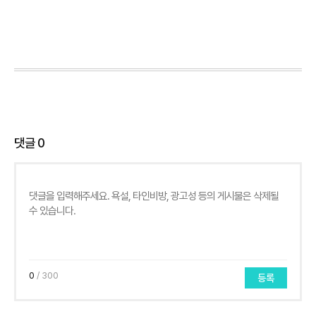
댓글
0
0
/ 300
등록