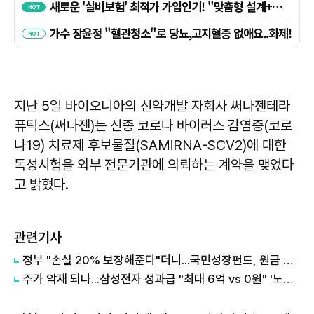
지난 5일 바이오니아의 신약개발 자회사 써나젠테라
퓨틱스(써나젠)는 신종 코로나 바이러스 감염증(코로
나19) 치료제 후보물질(SAMiRNA-SCV2)에 대한
독성시험을 외부 전문기관에 의뢰하는 계약을 맺었다
고 밝혔다.
관련기사
정부 "손실 20% 보장해준다"더니...국민성장펀드, 원금 손실 시작됐다
주가 악재 되나...삼성전자 성과급 "최대 6억 vs 0원" '노노갈등' 터진 이유