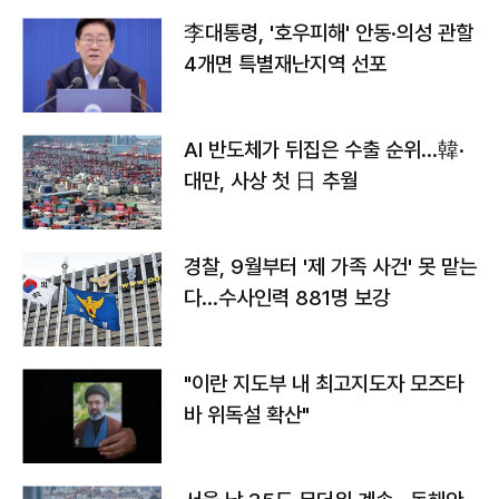
李대통령, '호우피해' 안동·의성 관할
4개면 특별재난지역 선포
AI 반도체가 뒤집은 수출 순위…韓·
대만, 사상 첫 日 추월
경찰, 9월부터 '제 가족 사건' 못 맡는
다…수사인력 881명 보강
"이란 지도부 내 최고지도자 모즈타
바 위독설 확산"