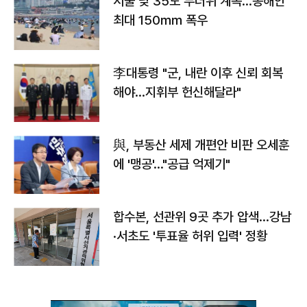
서울 낮 35도 무더위 계속…동해안
최대 150㎜ 폭우
李대통령 "군, 내란 이후 신뢰 회복
해야…지휘부 헌신해달라"
與, 부동산 세제 개편안 비판 오세훈
에 '맹공'…"공급 억제기"
합수본, 선관위 9곳 추가 압색…강남
·서초도 '투표율 허위 입력' 정황