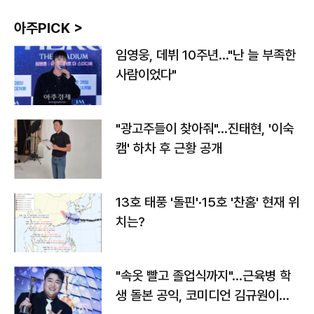
아주PICK >
임영웅, 데뷔 10주년…"난 늘 부족한
사람이었다"
"광고주들이 찾아줘"…진태현, '이숙
캠' 하차 후 근황 공개
13호 태풍 '돌핀'·15호 '찬홈' 현재 위
치는?
"속옷 빨고 졸업식까지"…근육병 학
생 돌본 공익, 코미디언 김규원이었