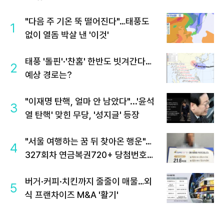
"다음 주 기온 뚝 떨어진다"…태풍도
1
없이 열돔 박살 낸 '이것'
태풍 '돌핀'·'찬홈' 한반도 빗겨간다…
2
예상 경로는?
"이재명 탄핵, 얼마 안 남았다"...'윤석
3
열 탄핵' 맞힌 무당, '성지글' 등장
"서울 여행하는 꿈 뒤 찾아온 행운"…
4
327회차 연금복권720+ 당첨번호조
회 주목
버거·커피·치킨까지 줄줄이 매물…외
5
식 프랜차이즈 M&A '활기'