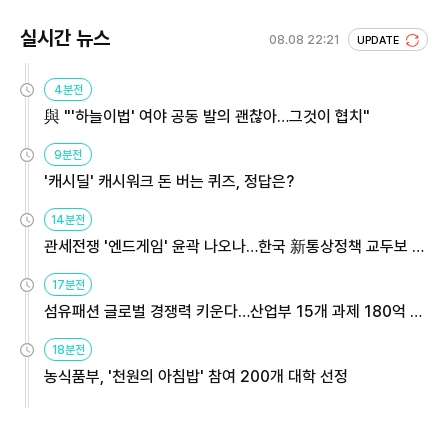
실시간 뉴스
08.08 22:21
UPDATE
4분전
與 "'하늘이법' 여야 공동 발의 괜찮아…그것이 협치"
9분전
'캐시딜' 캐시워크 돈 버는 퀴즈, 정답은?
14분전
관세전쟁 '엔드게임' 윤곽 나오나…한국 新통상정책 교두보 활
용해야
17분전
섬유패션 글로벌 경쟁력 키운다…산업부 15개 과제 180억 지
원
18분전
농식품부, '천원의 아침밥' 참여 200개 대학 선정