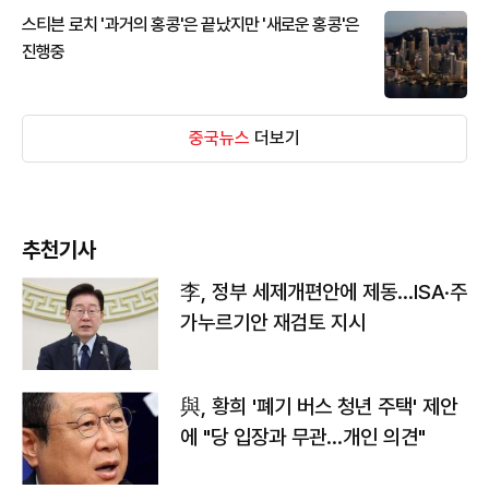
스티븐 로치 '과거의 홍콩'은 끝났지만 '새로운 홍콩'은
진행중
중국뉴스
더보기
추천기사
李, 정부 세제개편안에 제동…ISA·주
가누르기안 재검토 지시
與, 황희 '폐기 버스 청년 주택' 제안
에 "당 입장과 무관…개인 의견"