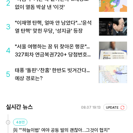
2
없이 열돔 박살 낸 '이것'
"이재명 탄핵, 얼마 안 남았다"...'윤석
3
열 탄핵' 맞힌 무당, '성지글' 등장
"서울 여행하는 꿈 뒤 찾아온 행운"…
4
327회차 연금복권720+ 당첨번호조
회 주목
태풍 '돌핀'·'찬홈' 한반도 빗겨간다…
5
예상 경로는?
실시간 뉴스
08.07 19:13
UPDATE
4분전
與 "'하늘이법' 여야 공동 발의 괜찮아…그것이 협치"