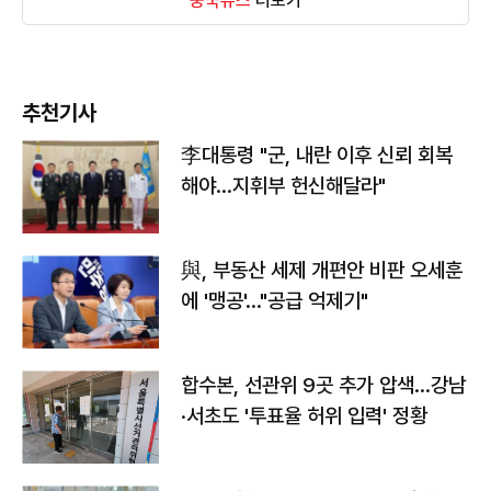
중국뉴스
더보기
추천기사
李대통령 "군, 내란 이후 신뢰 회복
해야…지휘부 헌신해달라"
與, 부동산 세제 개편안 비판 오세훈
에 '맹공'…"공급 억제기"
합수본, 선관위 9곳 추가 압색…강남
·서초도 '투표율 허위 입력' 정황