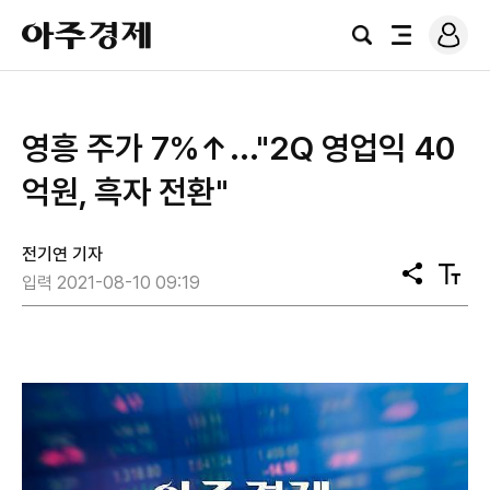
로
아
그
검
전
주
인
색
체
경
메
제
뉴
영흥 주가 7%↑..."2Q 영업익 40
억원, 흑자 전환"
전기연 기자
공
텍
입력 2021-08-10 09:19
유
스
트
크
기