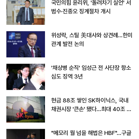
국민의힘 윤리위, '돌려차기 실언' 서
범수·진종오 징계절차 개시
위성락, 스틸 美대사와 상견례…한미
관계 발전 논의
'채상병 순직' 임성근 전 사단장 항소
심도 징역 3년
현금 88조 쌓인 SK하이닉스, 국내
채권시장 '큰손' 됐다…최대 40조 투
자
"메모리 월 넘을 해법은 HBF"…구글