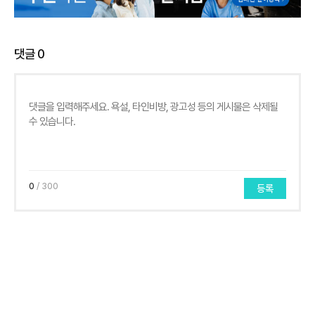
댓글
0
0
/ 300
등록