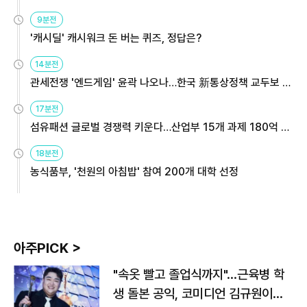
9분전
'캐시딜' 캐시워크 돈 버는 퀴즈, 정답은?
14분전
관세전쟁 '엔드게임' 윤곽 나오나…한국 新통상정책 교두보 활
용해야
17분전
섬유패션 글로벌 경쟁력 키운다…산업부 15개 과제 180억 지
원
18분전
농식품부, '천원의 아침밥' 참여 200개 대학 선정
아주PICK >
"속옷 빨고 졸업식까지"…근육병 학
생 돌본 공익, 코미디언 김규원이었