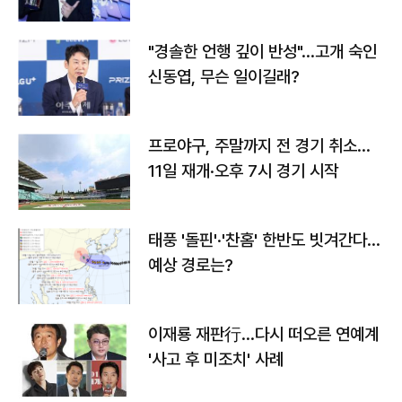
다
"경솔한 언행 깊이 반성"…고개 숙인
신동엽, 무슨 일이길래?
프로야구, 주말까지 전 경기 취소…
11일 재개·오후 7시 경기 시작
태풍 '돌핀'·'찬홈' 한반도 빗겨간다…
예상 경로는?
이재룡 재판行…다시 떠오른 연예계
'사고 후 미조치' 사례