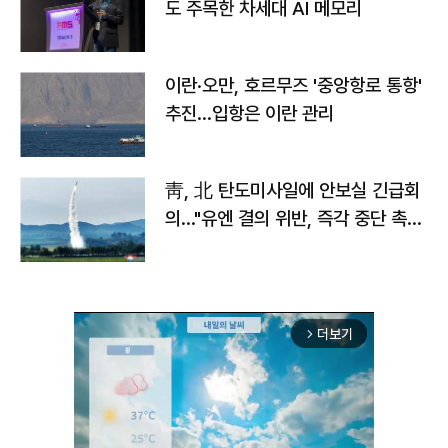
도 주목한 차세대 AI 메모리
이란·오만, 호르무즈 '중앙항로 통항'
추진…입항은 이란 관리
靑, 北 탄도미사일에 안보실 긴급회
의…"유엔 결의 위반, 즉각 중단 촉
구"
더보기
arrow_forward_ios