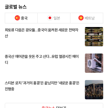
글로벌 뉴스
중국
일본
베트남
희토류 다음은 광모듈…중국이 움켜쥔 새로운 전략자
산
중국산 에어콘을 웃돈 주고 산다...유럽 열광시킨 메이
디
스티븐 로치 '과거의 홍콩'은 끝났지만 '새로운 홍콩'은
진행중