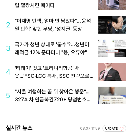
1
럽 열광시킨 메이디
"이재명 탄핵, 얼마 안 남았다"...'윤석
2
열 탄핵' 맞힌 무당, '성지글' 등장
국가가 청년 상대로 '통수'?...청년미
3
래적금 12% 준다더니 "응, 오류야"
'티웨이' 벗고 '트리니티항공' 새
4
옷…"FSC·LCC 틈새, SSC 전략으로
공략"
"서울 여행하는 꿈 뒤 찾아온 행운"…
5
327회차 연금복권720+ 당첨번호조
회 주목
실시간 뉴스
08.07 11:59
UPDATE