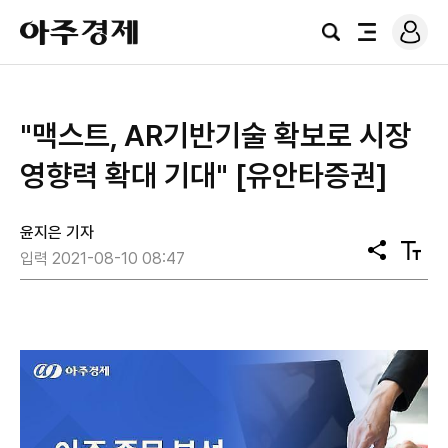
로
아
그
검
전
주
인
색
체
경
메
제
뉴
"맥스트, AR기반기술 확보로 시장
영향력 확대 기대" [유안타증권]
윤지은 기자
공
텍
입력 2021-08-10 08:47
유
스
트
크
기