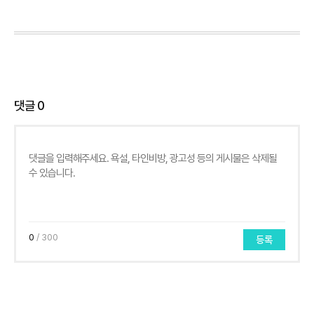
댓글
0
0
/ 300
등록