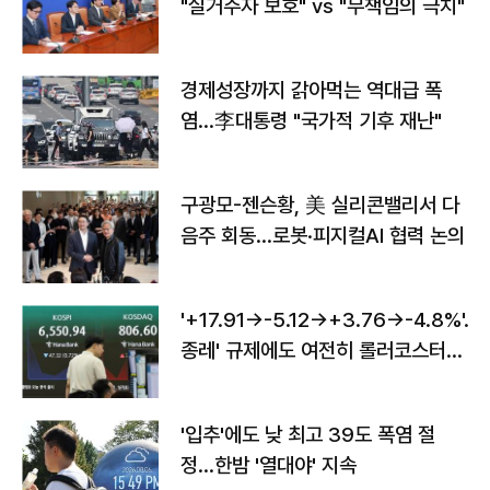
"실거주자 보호" vs "무책임의 극치"
경제성장까지 갉아먹는 역대급 폭
염…李대통령 "국가적 기후 재난"
구광모-젠슨황, 美 실리콘밸리서 다
음주 회동…로봇·피지컬AI 협력 논의
'+17.91→-5.12→+3.76→-4.8%'…'
종레' 규제에도 여전히 롤러코스터
타는 코스피
'입추'에도 낮 최고 39도 폭염 절
정…한밤 '열대야' 지속