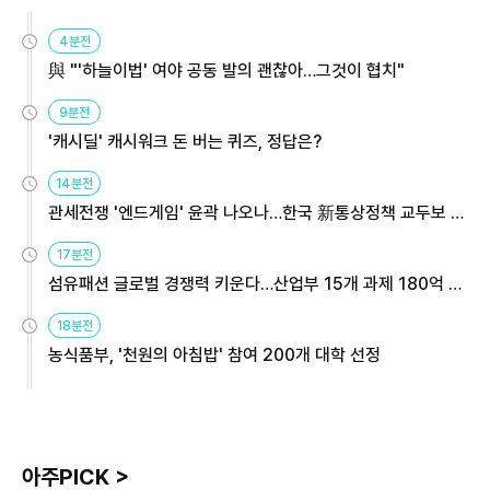
4분전
與 "'하늘이법' 여야 공동 발의 괜찮아…그것이 협치"
9분전
'캐시딜' 캐시워크 돈 버는 퀴즈, 정답은?
14분전
관세전쟁 '엔드게임' 윤곽 나오나…한국 新통상정책 교두보 활
용해야
17분전
섬유패션 글로벌 경쟁력 키운다…산업부 15개 과제 180억 지
원
18분전
농식품부, '천원의 아침밥' 참여 200개 대학 선정
아주PICK >