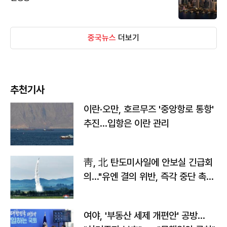
중국뉴스
더보기
추천기사
이란·오만, 호르무즈 '중앙항로 통항'
추진…입항은 이란 관리
靑, 北 탄도미사일에 안보실 긴급회
의…"유엔 결의 위반, 즉각 중단 촉
구"
여야, '부동산 세제 개편안' 공방…