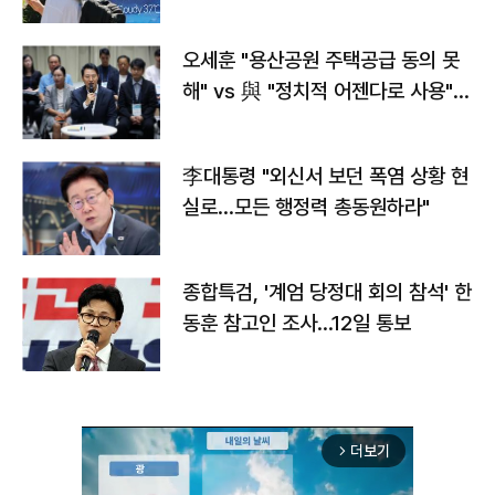
오세훈 "용산공원 주택공급 동의 못
해" vs 與 "정치적 어젠다로 사용"
맞불
李대통령 "외신서 보던 폭염 상황 현
실로…모든 행정력 총동원하라"
종합특검, '계엄 당정대 회의 참석' 한
동훈 참고인 조사...12일 통보
더보기
arrow_forward_ios