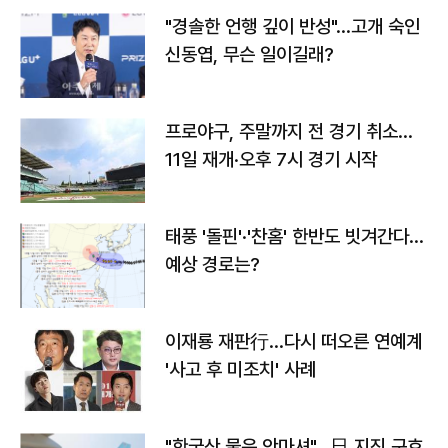
"경솔한 언행 깊이 반성"…고개 숙인
신동엽, 무슨 일이길래?
프로야구, 주말까지 전 경기 취소…
11일 재개·오후 7시 경기 시작
태풍 '돌핀'·'찬홈' 한반도 빗겨간다…
예상 경로는?
이재룡 재판行…다시 떠오른 연예계
'사고 후 미조치' 사례
"한국산 물은 안마셔"…日 지진 구호