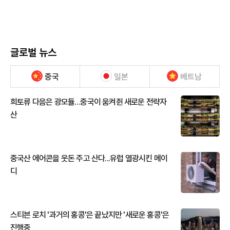
글로벌 뉴스
중국
일본
베트남
희토류 다음은 광모듈…중국이 움켜쥔 새로운 전략자
산
중국산 에어콘을 웃돈 주고 산다...유럽 열광시킨 메이
디
스티븐 로치 '과거의 홍콩'은 끝났지만 '새로운 홍콩'은
진행중